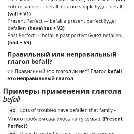
Future simple — befall в future simple будет befall.
(will + V1)
Present Perfect — befall в present perfect будет
befallen.
(have\has + V3)
Past Perfect — befall в past perfect будет befallen.
(had + V3)
Правильный или неправильный
глагол befall?
👉 Правильный это глагол ли нет? Глагол
befall
это неправильный глагол
.
Примеры применения глагола
befall
Lots of troubles have befallen that family -
Много проблем свалилось на ту семью.
(Present
Perfect)
If any harm befalls me, contact my servant -