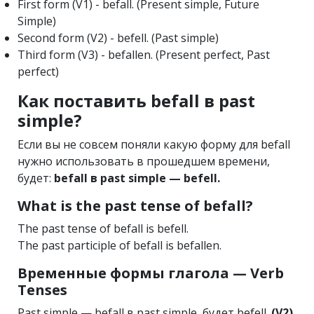
First form (V1) - befall. (Present simple, Future
Simple)
Second form (V2) - befell. (Past simple)
Third form (V3) - befallen. (Present perfect, Past
perfect)
Как поставить befall в past
simple?
Если вы не совсем поняли какую форму для befall
нужно использовать в прошедшем времени,
будет:
befall в past simple — befell.
What is the past tense of befall?
The past tense of befall is befell.
The past participle of befall is befallen.
Временные формы глагола — Verb
Tenses
Past simple — befall в past simple, будет befell.
(V2)