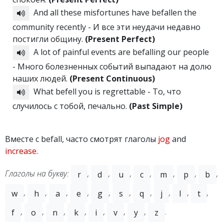
And all these misfortunes have befallen the
community recently - И все эти неудачи недавно
постигли общину.
(Present Perfect)
A lot of painful events are befalling our people
- Много болезненных событий выпадают на долю
наших людей.
(Present Continuous)
What befell you is regrettable - То, что
случилось с тобой, печально.
(Past Simple)
Вместе с befall, часто смотрят глаголы
jog
and
increase
.
Глаголы на букву:
,
,
,
,
,
,
,
r
d
u
c
m
p
b
,
,
,
,
,
,
,
,
,
,
w
h
a
e
g
s
q
j
l
t
,
,
,
,
,
,
,
.
f
o
n
k
i
v
y
z