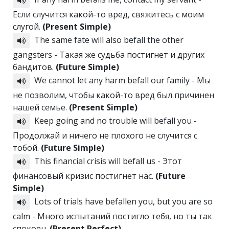
Если случится какой-то вред, свяжитесь с моим
слугой.
(Present Simple)
The same fate will also befall the other
gangsters - Такая же судьба постигнет и других
бандитов.
(Future Simple)
We cannot let any harm befall our family - Мы
не позволим, чтобы какой-то вред был причинен
нашей семье.
(Present Simple)
Keep going and no trouble will befall you -
Продолжай и ничего не плохого не случится с
тобой.
(Future Simple)
This financial crisis will befall us - Этот
финансовый кризис постигнет нас.
(Future
Simple)
Lots of trials have befallen you, but you are so
calm - Много испытаний постигло тебя, но ты так
спокоен.
(Present Perfect)