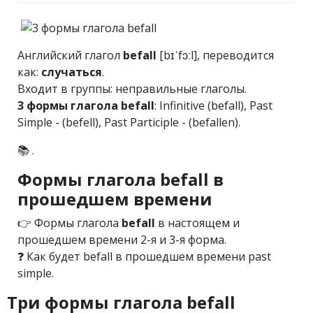
Английский глагол
befall
[bɪˈfɔːl], переводится
как:
случаться
.
Входит в группы: неправильные глаголы.
3 формы глагола befall
: Infinitive (befall), Past
Simple - (befell), Past Participle - (befallen).
📚 .
Формы глагола befall в
прошедшем времени
👉 Формы глагола
befall
в настоящем и
прошедшем времени 2-я и 3-я форма.
❓ Как будет befall в прошедшем времени past
simple.
Три формы глагола befall