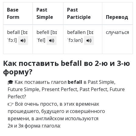
Base
Past
Past
Form
Simple
Participle
Перевод
befall [bɪ
befell [bɪ
befallen [bɪ
случаться
ˈfɔːl]
ˈfel]
ˈfɔːlən]
Как поставить befall во 2-ю и 3-ю
форму?
🎓 Как поставить глагол
befall
в Past Simple,
Future Simple, Present Perfect, Past Perfect, Future
Perfect?
👉 Всё очень просто, в этих временах
прошедшего, будущего и совершённого
времени, в английском используются
2я и 3я форма глагола: