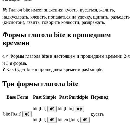
📚 Глагол bite имеет значения: кусать, кусаться, жалить,
надкусывать, клевать, попадаться на удочку, щипать, разъедать
(кислотой), язвить, говорить колкости, раздражать.
Формы глагола bite в прошедшем
времени
👉 Формы глагола
bite
в настоящем и прошедшем времени 2-я
и 3-я форма.
❓ Как будет bite в прошедшем времени past simple.
Три формы глагола bite
Base Form
Past Simple
Past Participle
Перевод
bit [bɪt]
bit [bɪtn]
bite [bʌɪt]
кусать
bit [bɪt]
bitten [bɪtn]