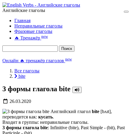
Английские глаголы
Главная
Неправильные глаголы
Фразовые глаголы
new
🔥
Тренажёр
Поиск
new
Онлайн 🔥 тренажёр глаголов
Все глаголы
bite
3 формы глагола bite
26.03.2020
Английский глагол
bite
[bʌɪt],
переводится как:
кусать
.
Входит в группы: неправильные глаголы.
3 формы глагола bite
: Infinitive (bite), Past Simple - (bit), Past
Participle - (bit).