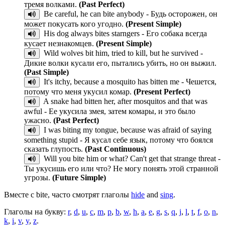
тремя волками.
(Past Perfect)
Be careful, he can bite anybody - Будь осторожен, он
может покусать кого угодно.
(Present Simple)
His dog always bites starngers - Его собака всегда
кусает незнакомцев.
(Present Simple)
Wild wolves bit him, tried to kill, but he survived -
Дикие волки кусали его, пытались убить, но он выжил.
(Past Simple)
It's itchy, because a mosquito has bitten me - Чешется,
потому что меня укусил комар.
(Present Perfect)
A snake had bitten her, after mosquitos and that was
awful - Ее укусила змея, затем комары, и это было
ужасно.
(Past Perfect)
I was biting my tongue, because was afraid of saying
something stupid - Я кусал себе язык, потому что боялся
сказать глупость.
(Past Continuous)
Will you bite him or what? Can't get that strange threat -
Ты укусишь его или что? Не могу понять этой странной
угрозы.
(Future Simple)
Вместе с bite, часто смотрят глаголы
hide
and
sing
.
Глаголы на букву:
r
,
d
,
u
,
c
,
m
,
p
,
b
,
w
,
h
,
a
,
e
,
g
,
s
,
q
,
j
,
l
,
t
,
f
,
o
,
n
,
k
,
i
,
v
,
y
,
z
.