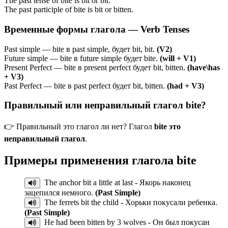
The past tense of bite is bit or bit.
The past participle of bite is bit or bitten.
Временные формы глагола — Verb Tenses
Past simple — bite в past simple, будет bit, bit.
(V2)
Future simple — bite в future simple будет bite.
(will + V1)
Present Perfect — bite в present perfect будет bit, bitten.
(have\has
+ V3)
Past Perfect — bite в past perfect будет bit, bitten.
(had + V3)
Правильный или неправильный глагол bite?
👉 Правильный это глагол ли нет? Глагол
bite это
неправильный глагол
.
Примеры применения глагола
bite
The anchor bit a little at last - Якорь наконец
зацепился немного.
(Past Simple)
The ferrets bit the child - Хорьки покусали ребенка.
(Past Simple)
He had been bitten by 3 wolves - Он был покусан