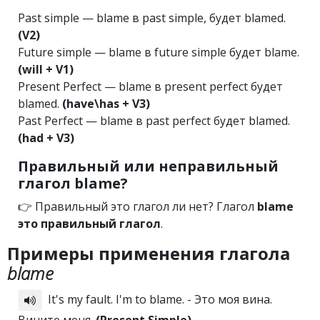
Past simple — blame в past simple, будет blamed.
(V2)
Future simple — blame в future simple будет blame.
(will + V1)
Present Perfect — blame в present perfect будет
blamed.
(have\has + V3)
Past Perfect — blame в past perfect будет blamed.
(had + V3)
Правильный или неправильный
глагол blame?
👉 Правильный это глагол ли нет? Глагол
blame
это правильный глагол
.
Примеры применения глагола
blame
It's my fault. I'm to blame. - Это моя вина.