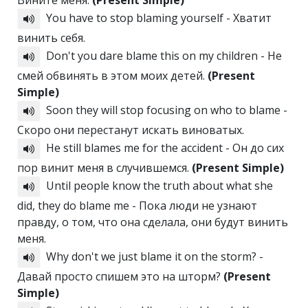
Вините меня.
(Present Simple)
You have to stop blaming yourself - Хватит
винить себя.
Don't you dare blame this on my children - Не
смей обвинять в этом моих детей.
(Present
Simple)
Soon they will stop focusing on who to blame -
Скоро они перестанут искать виноватых.
He still blames me for the accident - Он до сих
пор винит меня в случившемся.
(Present Simple)
Until people know the truth about what she
did, they do blame me - Пока люди не узнают
правду, о том, что она сделала, они будут винить
меня.
Why don't we just blame it on the storm? -
Давай просто спишем это на шторм?
(Present
Simple)