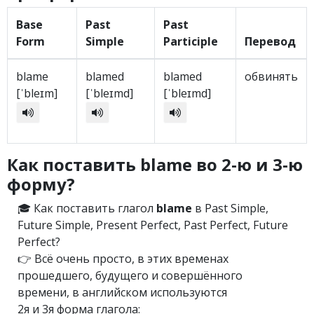
Base
Past
Past
Form
Simple
Participle
Перевод
blame
blamed
blamed
обвинять
[ˈbleɪm]
[ˈbleɪmd]
[ˈbleɪmd]
Как поставить blame во 2-ю и 3-ю
форму?
🎓 Как поставить глагол
blame
в Past Simple,
Future Simple, Present Perfect, Past Perfect, Future
Perfect?
👉 Всё очень просто, в этих временах
прошедшего, будущего и совершённого
времени, в английском используются
2я и 3я форма глагола: