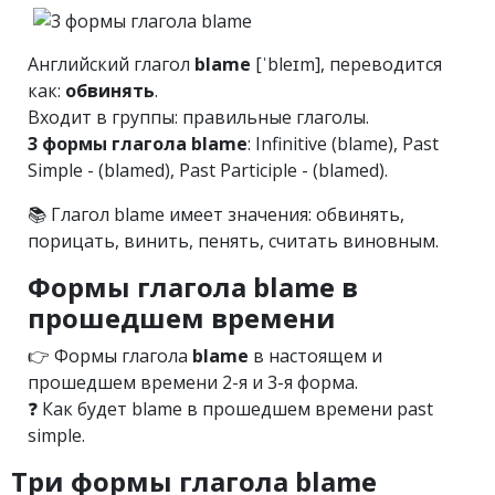
Английский глагол
blame
[ˈbleɪm], переводится
как:
обвинять
.
Входит в группы: правильные глаголы.
3 формы глагола blame
: Infinitive (blame), Past
Simple - (blamed), Past Participle - (blamed).
📚 Глагол blame имеет значения: обвинять,
порицать, винить, пенять, считать виновным.
Формы глагола blame в
прошедшем времени
👉 Формы глагола
blame
в настоящем и
прошедшем времени 2-я и 3-я форма.
❓ Как будет blame в прошедшем времени past
simple.
Три формы глагола blame