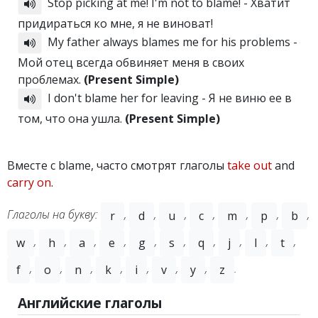
Stop picking at me! I'm not to blame! - Хватит
придираться ко мне, я не виноват!
My father always blames me for his problems -
Мой отец всегда обвиняет меня в своих
проблемах.
(Present Simple)
I don't blame her for leaving - Я не виню ее в
том, что она ушла.
(Present Simple)
Вместе с blame, часто смотрят глаголы
take out
and
carry on
.
Глаголы на букву:
,
,
,
,
,
,
,
r
d
u
c
m
p
b
,
,
,
,
,
,
,
,
,
,
w
h
a
e
g
s
q
j
l
t
,
,
,
,
,
,
,
.
f
o
n
k
i
v
y
z
Английские глаголы