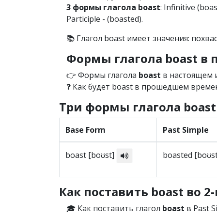
3 формы глагола boast
: Infinitive (boa
Participle - (boasted).
📚 Глагол boast имеет значения: похвас
Формы глагола boast в
👉 Формы глагола
boast
в настоящем и
❓ Как будет boast в прошедшем времени
Три формы глагола boast
Base Form
Past Simple
boast [boʊst]
boasted [boʊs
Как поставить boast во 2
🎓 Как поставить глагол
boast
в Past S