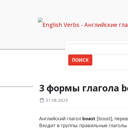
ПОИСК
Все глаголы
boast
3 формы глагола b
31.08.2023
Английский глагол
boast
[boʊst], пере
Входит в группы: правильные глаголы.