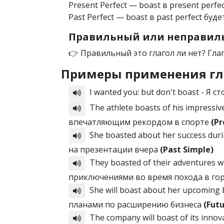
Present Perfect — boast в present perfe
Past Perfect — boast в past perfect буде
Правильный или неправиль
👉 Правильный это глагол ли нет? Гла
Примеры применения гл
I wanted you: but don't boast - Я 
The athlete boasts of his impressiv
впечатляющим рекордом в спорте
(Pr
She boasted about her success duri
на презентации вчера
(Past Simple)
They boasted of their adventures w
приключениями во время похода в го
She will boast about her upcoming 
планами по расширению бизнеса
(Fut
The company will boast of its innov