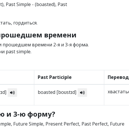
st), Past Simple - (boasted), Past
тать, гордиться.
 прошедшем времени
 прошедшем времени 2-я и 3-я форма.
 past simple.
Past Participle
Перевод
хвастать
tɪd]
boasted [boʊstɪd]
-ю и 3-ю форму?
imple, Future Simple, Present Perfect, Past Perfect, Future