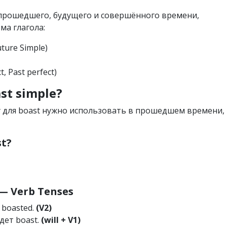
х прошедшего, будущего и совершённого времени,
ма глагола:
uture Simple)
t, Past perfect)
st simple?
у для boast нужно использовать в прошедшем времени,
st?
 Verb Tenses
т boasted.
(V2)
удет boast.
(will + V1)