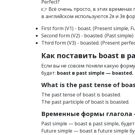
Perfect?
👉 Всё очень просто, в этих времена
в английском используются 2я и 3я фор
First form (V1) - boast. (Present simple, F
Second form (V2) - boasted. (Past simple)
Third form (V3) - boasted. (Present perfec
Как поставить boast в pa
Если вы не совсем поняли какую форм
будет:
boast в past simple — boasted.
What is the past tense of boa
The past tense of boast is boasted.
The past participle of boast is boasted.
Временные формы глагола —
Past simple — boast в past simple, буде
Future simple — boast в future simple б