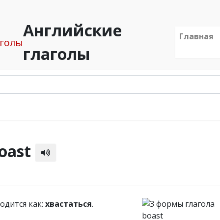
Английские
Главная
глаголы
oast
водится как:
хвастаться
.