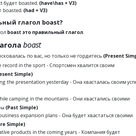
ct будет boasted.
(have\has + V3)
т boasted.
(had + V3)
ный глагол boast?
гол
boast это правильный глагол
.
агола
boast
стосковалась по вас, но только не гордитесь
(Present Sim
e record in the sport - Спортсмен хвалится своим
esent Simple)
ng the presentation yesterday - Она хвасталась своим ус
hile camping in the mountains - Они хвастались своими
ры
(Past Simple)
business expansion plans - Она будет хвастаться своими
ure Simple)
ative products in the coming years - Компания будет