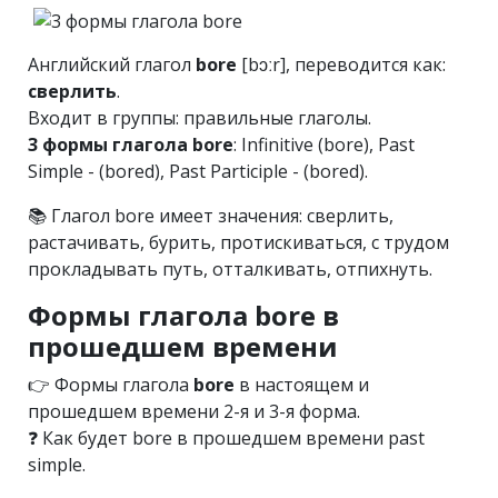
Английский глагол
bore
[bɔːr], переводится как:
сверлить
.
Входит в группы: правильные глаголы.
3 формы глагола bore
: Infinitive (bore), Past
Simple - (bored), Past Participle - (bored).
📚 Глагол bore имеет значения: сверлить,
растачивать, бурить, протискиваться, с трудом
прокладывать путь, отталкивать, отпихнуть.
Формы глагола bore в
прошедшем времени
👉 Формы глагола
bore
в настоящем и
прошедшем времени 2-я и 3-я форма.
❓ Как будет bore в прошедшем времени past
simple.