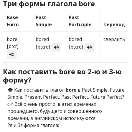
Три формы глагола bore
Base
Past
Past
Form
Simple
Participle
Перевод
bore
bored
bored
сверлить
[bɔːr]
[bɔːrd]
[bɔːrd]
Как поставить bore во 2-ю и 3-ю
форму?
🎓 Как поставить глагол
bore
в Past Simple, Future
Simple, Present Perfect, Past Perfect, Future Perfect?
👉 Всё очень просто, в этих временах
прошедшего, будущего и совершённого
времени, в английском используются
2я и 3я форма глагола: