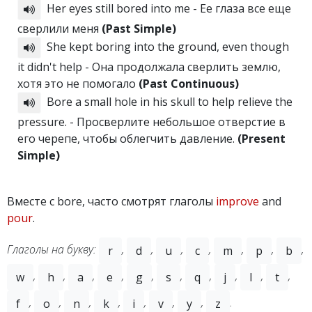
Her eyes still bored into me - Ее глаза все еще
сверлили меня
(Past Simple)
She kept boring into the ground, even though
it didn't help - Она продолжала сверлить землю,
хотя это не помогало
(Past Continuous)
Bore a small hole in his skull to help relieve the
pressure. - Просверлите небольшое отверстие в
его черепе, чтобы облегчить давление.
(Present
Simple)
Вместе с bore, часто смотрят глаголы
improve
and
pour
.
Глаголы на букву:
,
,
,
,
,
,
,
r
d
u
c
m
p
b
,
,
,
,
,
,
,
,
,
,
w
h
a
e
g
s
q
j
l
t
,
,
,
,
,
,
,
.
f
o
n
k
i
v
y
z