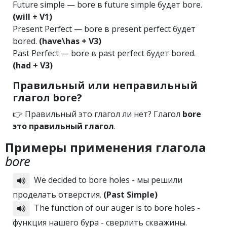
Future simple — bore в future simple будет bore.
(will + V1)
Present Perfect — bore в present perfect будет
bored.
(have\has + V3)
Past Perfect — bore в past perfect будет bored.
(had + V3)
Правильный или неправильный
глагол bore?
👉 Правильный это глагол ли нет? Глагол
bore
это правильный глагол
.
Примеры применения глагола
bore
We decided to bore holes - мы решили
проделать отверстия.
(Past Simple)
The function of our auger is to bore holes -
функция нашего бура - сверлить скважины.