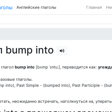
Английские глаголы
Главная
Не
л bump into
 глагол
bump into
[bʌmp ˈɪntuː], переводится как:
угожда
разовые глаголы.
bump into), Past Simple - (bumped into), Past Participle - (b
етать, неожиданно встречать, натолкнуться на, уперетьс