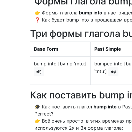
Формы глагола bump
👉 Формы глагола
bump into
в настоящем
❓ Как будет bump into в прошедшем врем
Три формы глагола bu
Base Form
Past Simple
bump into [bʌmp ˈɪntuː]
bumped into [b
ˈɪntuː]
Как поставить bump i
🎓 Как поставить глагол
bump into
в Past
Perfect?
👉 Всё очень просто, в этих временах 
используются 2я и 3я форма глагола: