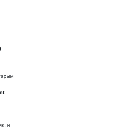
)
старым
nt
як, и