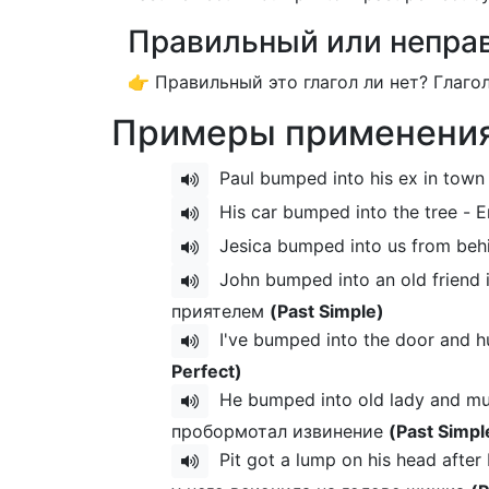
Правильный или неправ
👉 Правильный это глагол ли нет? Глаго
Примеры применения
Paul bumped into his ex in tow
His car bumped into the tree -
Jesiсa bumped into us from beh
John bumped into an old friend
приятелем
(Past Simple)
I've bumped into the door and 
Perfect)
He bumped into old lady and m
пробормотал извинение
(Past Simpl
Pit got a lump on his head afte