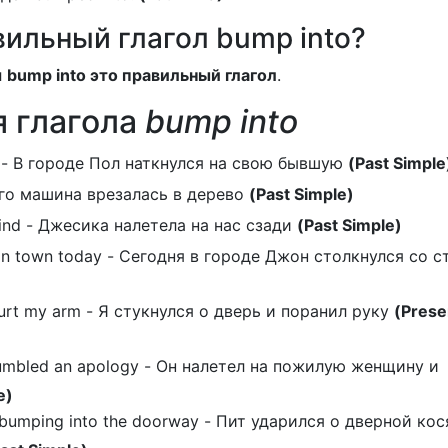
ильный глагол bump into?
л
bump into это правильный глагол
.
 глагола
bump into
n - В городе Пол наткнулся на свою бывшую
(Past Simple
 Его машина врезалась в дерево
(Past Simple)
ind - Джесика налетела на нас сзади
(Past Simple)
 in town today - Сегодня в городе Джон столкнулся со 
hurt my arm - Я стукнулся о дверь и поранил руку
(Prese
umbled an apology - Он налетел на пожилую женщину и
e)
r bumping into the doorway - Пит ударился о дверной кос