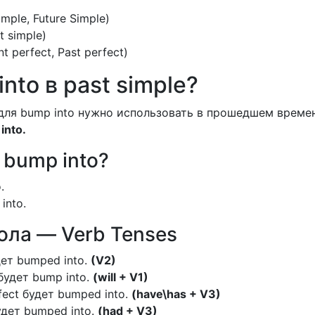
imple, Future Simple)
t simple)
t perfect, Past perfect)
nto в past simple?
для bump into нужно использовать в прошедшем време
into.
f bump into?
.
into.
ла — Verb Tenses
дет bumped into.
(V2)
 будет bump into.
(will + V1)
rfect будет bumped into.
(have\has + V3)
будет bumped into.
(had + V3)