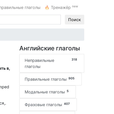
new
правильные глаголы
🔥
Тренажёр
Поиск
Английские глаголы
318
Неправильные
глаголы
ть в,
905
Правильные глаголы
umped
5
Модальные глаголы
я,.
407
Фразовые глаголы