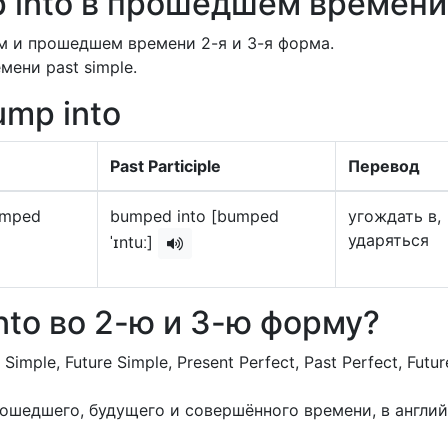
 into в прошедшем времени
 и прошедшем времени 2-я и 3-я форма.
ени past simple.
mp into
Past Participle
Перевод
umped
bumped into [bumped
угождать в,
ударяться
ˈɪntuː]
nto во 2-ю и 3-ю форму?
 Simple, Future Simple, Present Perfect, Past Perfect, Futur
прошедшего, будущего и совершённого времени, в англи