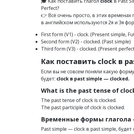
🎓 Как поставить глагол
clock
в Past Si
Perfect?
👉 Всё очень просто, в этих времена
в английском используются 2я и 3я фор
First form (V1) - clock. (Present simple, F
Second form (V2) - clocked. (Past simple)
Third form (V3) - clocked. (Present perfect
Как поставить clock в pa
Если вы не совсем поняли какую форм
будет:
clock в past simple — clocked.
What is the past tense of cloc
The past tense of clock is clocked.
The past participle of clock is clocked.
Временные формы глагола —
Past simple — clock в past simple, будет 