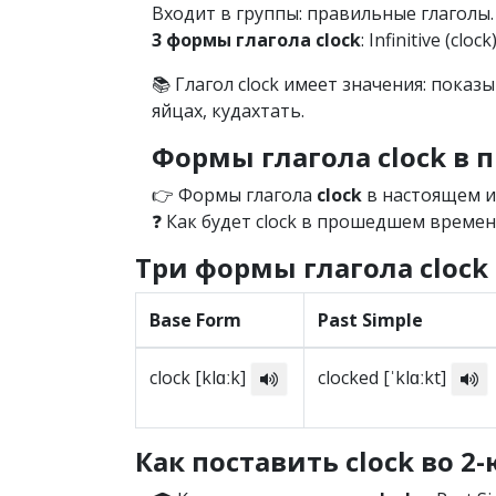
Входит в группы: правильные глаголы.
3 формы глагола clock
: Infinitive (cloc
📚 Глагол clock имеет значения: пока
яйцах, кудахтать.
Формы глагола clock в
👉 Формы глагола
clock
в настоящем и
❓ Как будет clock в прошедшем времени
Три формы глагола clock
Base Form
Past Simple
clock [klɑːk]
clocked [ˈklɑːkt]
Как поставить clock во 2