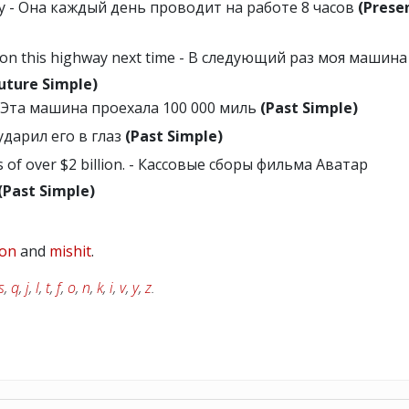
day - Она каждый день проводит на работе 8 часов
(Prese
ur on this highway next time - В следующий раз моя машина
uture Simple)
 - Эта машина проехала 100 000 миль
(Past Simple)
 ударил его в глаз
(Past Simple)
ts of over $2 billion. - Кассовые сборы фильма Аватар
(Past Simple)
 on
and
mishit
.
s
,
q
,
j
,
l
,
t
,
f
,
o
,
n
,
k
,
i
,
v
,
y
,
z
.