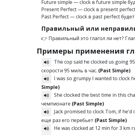
Future simple — clock в future simple бу
Present Perfect — clock в present perfec
Past Perfect — clock в past perfect будет
Правильный или неправиль
👉 Правильный это глагол ли нет? Гла
Примеры применения гл
The cop said he clocked us going 95
скорости 95 миль в час.
(Past Simple)
I was so grumpy I wanted to clock 
Simple)
She clocked the best time in this 
чемпионате
(Past Simple)
Jack promised to clock Tom, if he'
еще раз его перебьет
(Past Simple)
He was clocked at 12 min for 3 km 