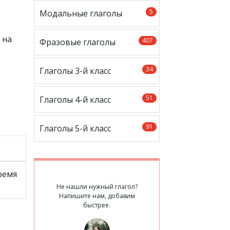
5
Модальные глаголы
 на
407
Фразовые глаголы
34
Глаголы 3-й класс
51
Глаголы 4-й класс
91
Глаголы 5-й класс
ремя
Не нашли нужный глагол?
Напишите нам, добавим
быстрее.