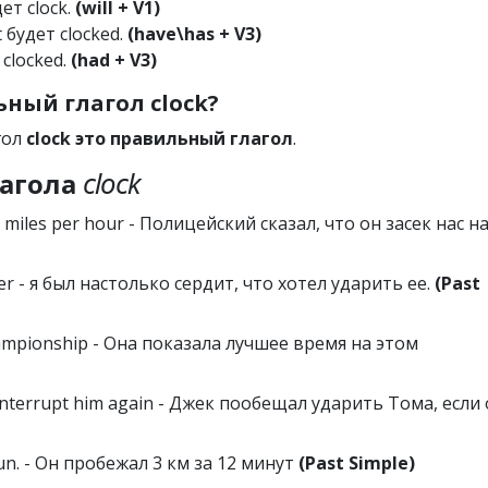
дет clock.
(will + V1)
t будет clocked.
(have\has + V3)
 clocked.
(had + V3)
ный глагол clock?
гол
clock это правильный глагол
.
агола
clock
 miles per hour - Полицейский сказал, что он засек нас н
her - я был настолько сердит, что хотел ударить ее.
(Past
championship - Она показала лучшее время на этом
d interrupt him again - Джек пообещал ударить Тома, если
run. - Он пробежал 3 км за 12 минут
(Past Simple)