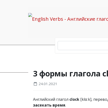
Все глаголы
clock
3 формы глагола c
24.01.2021
Английский глагол
clock
[klɑːk], перево
засекать время
.