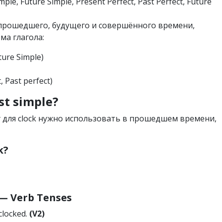
mple, Future Simple, Present Perfect, Past Perfect, Future
х прошедшего, будущего и совершённого времени,
ма глагола:
uture Simple)
, Past perfect)
st simple?
у для clock нужно использовать в прошедшем времени,
k?
 Verb Tenses
clocked.
(V2)