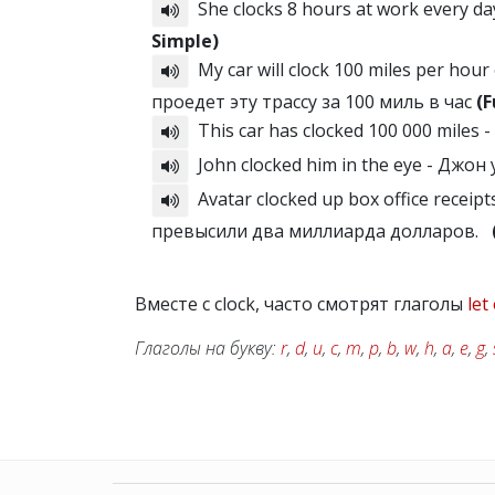
She clocks 8 hours at work every 
Simple)
My car will clock 100 miles per ho
проедет эту трассу за 100 миль в час
(F
This car has clocked 100 000 miles
John clocked him in the eye - Джон
Avatar clocked up box office receip
превысили два миллиарда долларов.
Вместе с clock, часто смотрят глаголы
let
Глаголы на букву:
r
,
d
,
u
,
c
,
m
,
p
,
b
,
w
,
h
,
a
,
e
,
g
,