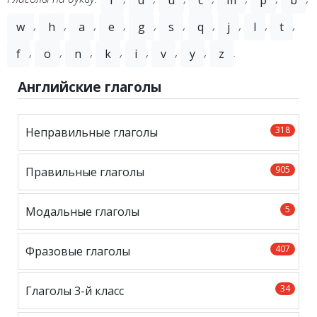
r
d
u
c
m
p
b
,
,
,
,
,
,
,
,
,
,
w
h
a
e
g
s
q
j
l
t
,
,
,
,
,
,
,
.
f
o
n
k
i
v
y
z
Английские глаголы
318
Неправильные глаголы
905
Правильные глаголы
5
Модальные глаголы
407
Фразовые глаголы
34
Глаголы 3-й класс