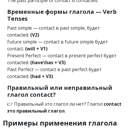
The past participle of contact is contacted.
Временные формы глагола — Verb
Tenses
Past simple — contact в past simple, будет
contacted.
(V2)
Future simple — contact в future simple будет
contact.
(will + V1)
Present Perfect — contact в present perfect будет
contacted.
(have\has + V3)
Past Perfect — contact в past perfect будет
contacted.
(had + V3)
Правильный или неправильный
глагол contact?
👉 Правильный это глагол ли нет? Глагол
contact
это правильный глагол
.
Примеры применения глагола