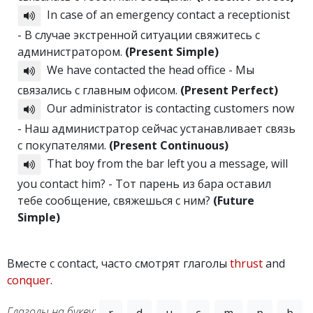
In case of an emergency contact a receptionist
- В случае экстренной ситуации свяжитесь с
администратором.
(Present Simple)
We have contacted the head office - Мы
связались с главным офисом.
(Present Perfect)
Our administrator is contacting customers now
- Наш администратор сейчас устанавливает связь
с покупателями.
(Present Continuous)
That boy from the bar left you a message, will
you contact him? - Тот парень из бара оставил
тебе сообщение, свяжешься с ним?
(Future
Simple)
Вместе с contact, часто смотрят глаголы
thrust
and
conquer
.
Глаголы на букву:
,
,
,
,
,
,
,