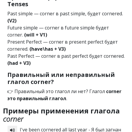
Tenses
Past simple — corner в past simple, будет cornered.
(V2)
Future simple — corner в future simple будет
corner.
(will + V1)
Present Perfect — corner в present perfect будет
cornered.
(have\has + V3)
Past Perfect — corner в past perfect будет cornered.
(had + V3)
Правильный или неправильный
глагол corner?
👉 Правильный это глагол ли нет? Глагол
corner
это правильный глагол
.
Примеры применения глагола
corner
I've been cornered all last year - Я был загнан