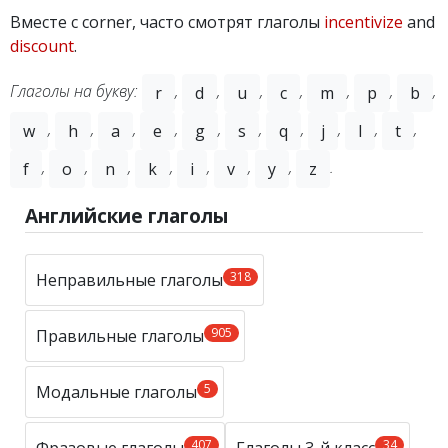
Вместе с corner, часто смотрят глаголы
incentivize
and
discount
.
Глаголы на букву:
,
,
,
,
,
,
,
r
d
u
c
m
p
b
,
,
,
,
,
,
,
,
,
,
w
h
a
e
g
s
q
j
l
t
,
,
,
,
,
,
,
.
f
o
n
k
i
v
y
z
Английские глаголы
318
Неправильные глаголы
905
Правильные глаголы
5
Модальные глаголы
407
34