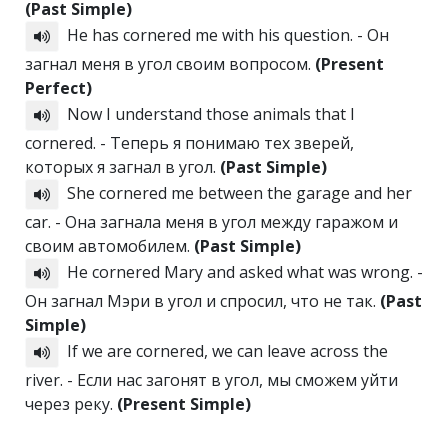
(Past Simple)
He has cornered me with his question. - Он
загнал меня в угол своим вопросом.
(Present
Perfect)
Now I understand those animals that I
cornered. - Теперь я понимаю тех зверей,
которых я загнал в угол.
(Past Simple)
She cornered me between the garage and her
car. - Она загнала меня в угол между гаражом и
своим автомобилем.
(Past Simple)
He cornered Mary and asked what was wrong. -
Он загнал Мэри в угол и спросил, что не так.
(Past
Simple)
If we are cornered, we can leave across the
river. - Если нас загонят в угол, мы сможем уйти
через реку.
(Present Simple)