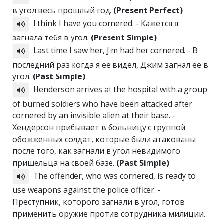
в угол весь прошлый год.
(Present Perfect)
I think I have you cornered. - Кажется я
загнала тебя в угол.
(Present Simple)
Last time I saw her, Jim had her cornered. - В
последний раз когда я её видел, Джим загнал её в
угол.
(Past Simple)
Henderson arrives at the hospital with a group
of burned soldiers who have been attacked after
cornered by an invisible alien at their base. -
Хендерсон прибывает в больницу с группой
обожженных солдат, которые были атакованы
после того, как загнали в угол невидимого
пришельца на своей базе.
(Past Simple)
The offender, who was cornered, is ready to
use weapons against the police officer. -
Преступник, которого загнали в угол, готов
применить оружие против сотрудника милиции.