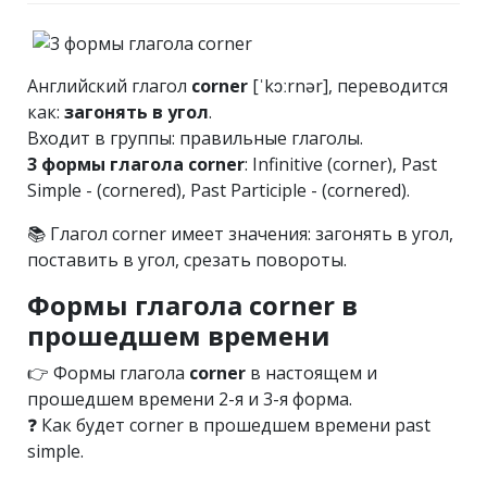
Английский глагол
corner
[ˈkɔːrnər], переводится
как:
загонять в угол
.
Входит в группы: правильные глаголы.
3 формы глагола corner
: Infinitive (corner), Past
Simple - (cornered), Past Participle - (cornered).
📚 Глагол corner имеет значения: загонять в угол,
поставить в угол, срезать повороты.
Формы глагола corner в
прошедшем времени
👉 Формы глагола
corner
в настоящем и
прошедшем времени 2-я и 3-я форма.
❓ Как будет corner в прошедшем времени past
simple.