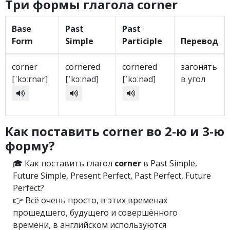
Три формы глагола corner
Base
Past
Past
Form
Simple
Participle
Перевод
corner
cornered
cornered
загонять
[ˈkɔːrnər]
[ˈkɔːnəd]
[ˈkɔːnəd]
в угол
Как поставить corner во 2-ю и 3-ю
форму?
🎓 Как поставить глагол
corner
в Past Simple,
Future Simple, Present Perfect, Past Perfect, Future
Perfect?
👉 Всё очень просто, в этих временах
прошедшего, будущего и совершённого
времени, в английском используются