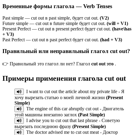
Временные формы глагола — Verb Tenses
Past simple — cut out в past simple, будет cut out.
(V2)
Future simple — cut out в future simple будет cut out.
(will + V1)
Present Perfect — cut out в present perfect будет cut out.
(have\has
+ V3)
Past Perfect — cut out в past perfect будет cut out.
(had + V3)
Правильный или неправильный глагол cut out?
👉 Правильный это глагол ли нет? Глагол
cut out это
.
Примеры применения глагола
cut out
I want to cut out the article about my private life - Я
хочу вырезать статью о моей личной жизни
(Present
Simple)
The engine of this car abruptly cut out - Двигатель
этой машины внезапно заглох
(Past Simple)
I advise you to cut out that last phrase - Советую
вырезать последнюю фразу
(Present Simple)
The doctor advised me to cut out meat - Доктор