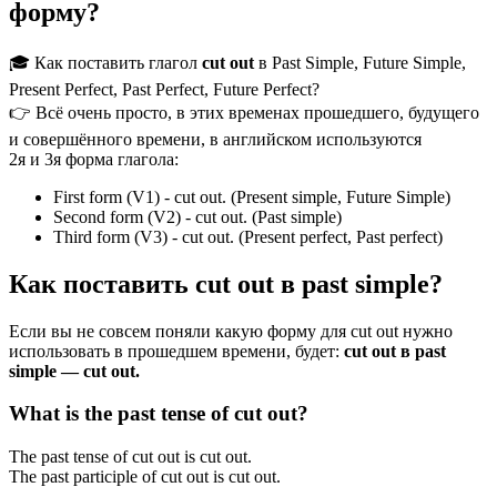
форму?
🎓 Как поставить глагол
cut out
в Past Simple, Future Simple,
Present Perfect, Past Perfect, Future Perfect?
👉 Всё очень просто, в этих временах прошедшего, будущего
и совершённого времени, в английском используются
2я и 3я форма глагола:
First form (V1) - cut out. (Present simple, Future Simple)
Second form (V2) - cut out. (Past simple)
Third form (V3) - cut out. (Present perfect, Past perfect)
Как поставить cut out в past simple?
Если вы не совсем поняли какую форму для cut out нужно
использовать в прошедшем времени, будет:
cut out в past
simple — cut out.
What is the past tense of cut out?
The past tense of cut out is cut out.
The past participle of cut out is cut out.