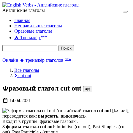
Английские глаголы
Главная
Неправильные глаголы
Фразовые глаголы
new
🔥
Тренажёр
Поиск
new
Онлайн 🔥 тренажёр глаголов
Все глаголы
cut out
Фразовый глагол cut out
14.04.2021
Английский глагол
cut out
[kʌt aʊt],
переводится как:
вырезать, выключать
.
Входит в группы: фразовые глаголы.
3 формы глагола cut out
: Infinitive (cut out), Past Simple - (cut
out), Past Participle - (cut out).