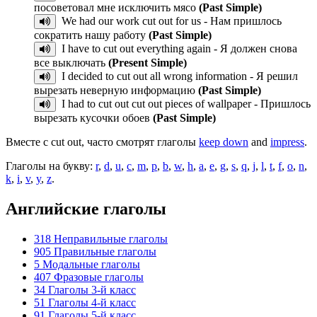
посоветовал мне исключить мясо
(Past Simple)
We had our work cut out for us - Нам пришлось
сократить нашу работу
(Past Simple)
I have to cut out everything again - Я должен снова
все выключать
(Present Simple)
I decided to cut out all wrong information - Я решил
вырезать неверную информацию
(Past Simple)
I had to cut out cut out pieces of wallpaper - Пришлось
вырезать кусочки обоев
(Past Simple)
Вместе с cut out, часто смотрят глаголы
keep down
and
impress
.
Глаголы на букву:
r
,
d
,
u
,
c
,
m
,
p
,
b
,
w
,
h
,
a
,
e
,
g
,
s
,
q
,
j
,
l
,
t
,
f
,
o
,
n
,
k
,
i
,
v
,
y
,
z
.
Английские глаголы
318
Неправильные глаголы
905
Правильные глаголы
5
Модальные глаголы
407
Фразовые глаголы
34
Глаголы 3-й класс
51
Глаголы 4-й класс
91
Глаголы 5-й класс