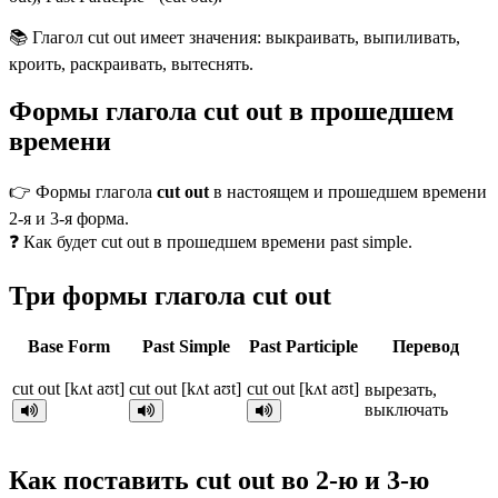
📚 Глагол cut out имеет значения: выкраивать, выпиливать,
кроить, раскраивать, вытеснять.
Формы глагола cut out в прошедшем
времени
👉 Формы глагола
cut out
в настоящем и прошедшем времени
2-я и 3-я форма.
❓ Как будет cut out в прошедшем времени past simple.
Три формы глагола cut out
Base Form
Past Simple
Past Participle
Перевод
cut out [kʌt aʊt]
cut out [kʌt aʊt]
cut out [kʌt aʊt]
вырезать,
выключать
Как поставить cut out во 2-ю и 3-ю