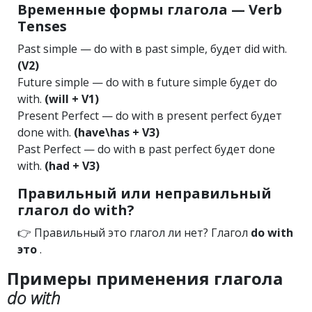
Временные формы глагола — Verb
Tenses
Past simple — do with в past simple, будет did with.
(V2)
Future simple — do with в future simple будет do
with.
(will + V1)
Present Perfect — do with в present perfect будет
done with.
(have\has + V3)
Past Perfect — do with в past perfect будет done
with.
(had + V3)
Правильный или неправильный
глагол do with?
👉 Правильный это глагол ли нет? Глагол
do with
это
.
Примеры применения глагола
do with