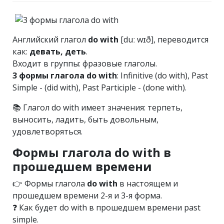
Английский глагол
do with
[duː wɪð], переводится
как:
девать, деть
.
Входит в группы: фразовые глаголы.
3 формы глагола do with
: Infinitive (do with), Past
Simple - (did with), Past Participle - (done with).
📚 Глагол do with имеет значения: терпеть,
выносить, ладить, быть довольным,
удовлетворяться.
Формы глагола do with в
прошедшем времени
👉 Формы глагола
do with
в настоящем и
прошедшем времени 2-я и 3-я форма.
❓ Как будет do with в прошедшем времени past
simple.