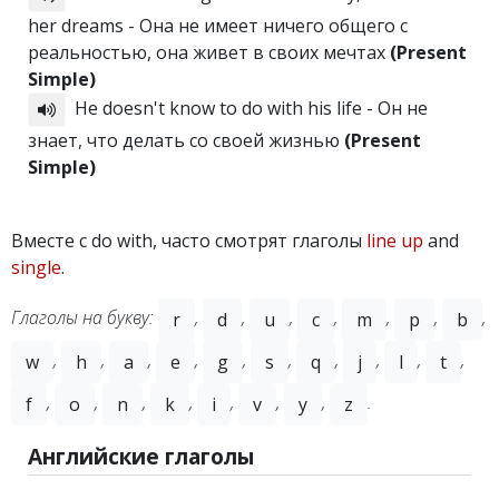
her dreams - Она не имеет ничего общего с
реальностью, она живет в своих мечтах
(Present
Simple)
He doesn't know to do with his life - Он не
знает, что делать со своей жизнью
(Present
Simple)
Вместе с do with, часто смотрят глаголы
line up
and
single
.
Глаголы на букву:
,
,
,
,
,
,
,
r
d
u
c
m
p
b
,
,
,
,
,
,
,
,
,
,
w
h
a
e
g
s
q
j
l
t
,
,
,
,
,
,
,
.
f
o
n
k
i
v
y
z
Английские глаголы