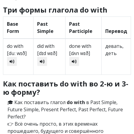
Три формы глагола do with
Base
Past
Past
Form
Simple
Participle
Перевод
do with
did with
done with
девать,
[duː wɪð]
[dɪd wɪð]
[dʌn wɪð]
деть
Как поставить do with во 2-ю и 3-
ю форму?
🎓 Как поставить глагол
do with
в Past Simple,
Future Simple, Present Perfect, Past Perfect, Future
Perfect?
👉 Всё очень просто, в этих временах
прошедшего, будущего и совершённого