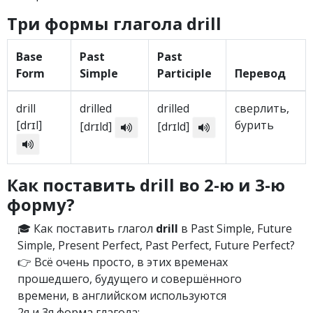
Три формы глагола drill
Base
Past
Past
Form
Simple
Participle
Перевод
drill
drilled
drilled
сверлить,
[drɪl]
бурить
[drɪld]
[drɪld]
Как поставить drill во 2-ю и 3-ю
форму?
🎓 Как поставить глагол
drill
в Past Simple, Future
Simple, Present Perfect, Past Perfect, Future Perfect?
👉 Всё очень просто, в этих временах
прошедшего, будущего и совершённого
времени, в английском используются
2я и 3я форма глагола: