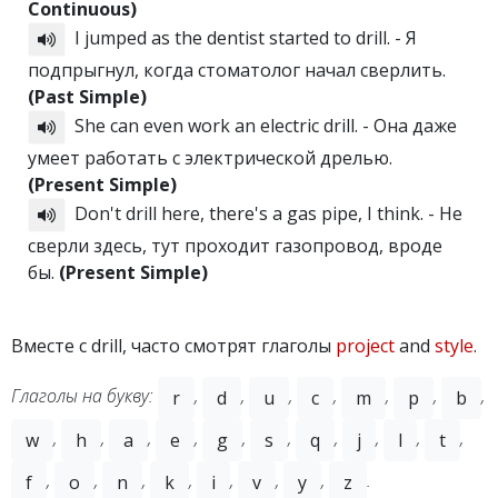
Continuous)
I jumped as the dentist started to drill. - Я
подпрыгнул, когда стоматолог начал сверлить.
(Past Simple)
She can even work an electric drill. - Она даже
умеет работать с электрической дрелью.
(Present Simple)
Don't drill here, there's a gas pipe, I think. - Не
сверли здесь, тут проходит газопровод, вроде
бы.
(Present Simple)
Вместе с drill, часто смотрят глаголы
project
and
style
.
Глаголы на букву:
,
,
,
,
,
,
,
r
d
u
c
m
p
b
,
,
,
,
,
,
,
,
,
,
w
h
a
e
g
s
q
j
l
t
,
,
,
,
,
,
,
.
f
o
n
k
i
v
y
z