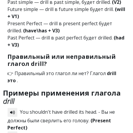
Past simple — drill в past simple, будет drilled.
(V2)
Future simple — drill в future simple будет drill.
(will
+ V1)
Present Perfect — drill в present perfect будет
drilled.
(have\has + V3)
Past Perfect — drill в past perfect будет drilled.
(had
+ V3)
Правильный или неправильный
глагол drill?
👉 Правильный это глагол ли нет? Глагол
drill
это
.
Примеры применения глагола
drill
You shouldn't have drilled its head. - Вы не
должны были сверлить его голову.
(Present
Perfect)