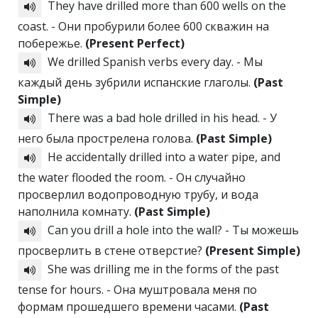
They have drilled more than 600 wells on the
coast. - Они пробурили более 600 скважин на
побережье.
(Present Perfect)
We drilled Spanish verbs every day. - Мы
каждый день зубрили испанские глаголы.
(Past
Simple)
There was a bad hole drilled in his head. - У
него была прострелена голова.
(Past Simple)
He accidentally drilled into a water pipe, and
the water flooded the room. - Он случайно
просверлил водопроводную трубу, и вода
наполнила комнату.
(Past Simple)
Can you drill a hole into the wall? - Ты можешь
просверлить в стене отверстие?
(Present Simple)
She was drilling me in the forms of the past
tense for hours. - Она муштровала меня по
формам прошедшего времени часами.
(Past