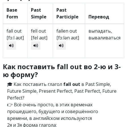
Base
Past
Past
Form
Simple
Participle
Перевод
fall out
fell out
fallen out
выпадать,
[fɔːl aʊt]
[fel aʊt]
[fɔːlən aʊt]
вываливаться
Как поставить fall out во 2-ю и 3-
ю форму?
🎓 Как поставить глагол
fall out
в Past Simple,
Future Simple, Present Perfect, Past Perfect, Future
Perfect?
👉 Всё очень просто, в этих временах
прошедшего, будущего и совершённого
времени, в английском используются
2я и 3я форма глагола: