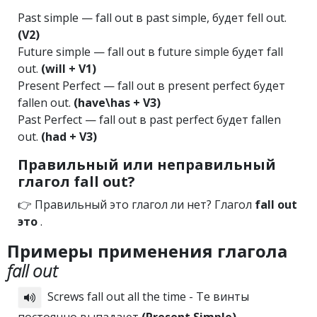
Past simple — fall out в past simple, будет fell out.
(V2)
Future simple — fall out в future simple будет fall
out.
(will + V1)
Present Perfect — fall out в present perfect будет
fallen out.
(have\has + V3)
Past Perfect — fall out в past perfect будет fallen
out.
(had + V3)
Правильный или неправильный
глагол fall out?
👉 Правильный это глагол ли нет? Глагол
fall out
это
.
Примеры применения глагола
fall out
Screws fall out all the time - Те винты