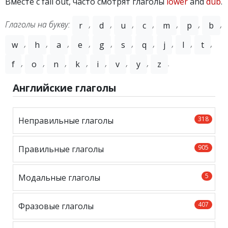
Вместе с fall out, часто смотрят глаголы
lower
and
dub
.
Глаголы на букву:
,
,
,
,
,
,
,
r
d
u
c
m
p
b
,
,
,
,
,
,
,
,
,
,
w
h
a
e
g
s
q
j
l
t
,
,
,
,
,
,
,
.
f
o
n
k
i
v
y
z
Английские глаголы
318
Неправильные глаголы
905
Правильные глаголы
5
Модальные глаголы
407
Фразовые глаголы