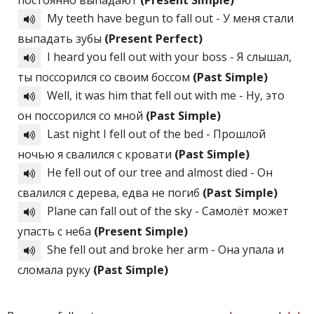
постоянно выпадают
(Present Simple)
My teeth have begun to fall out - У меня стали
выпадать зубы
(Present Perfect)
I heard you fell out with your boss - Я слышал,
ты поссорился со своим боссом
(Past Simple)
Well, it was him that fell out with me - Ну, это
он поссорился со мной
(Past Simple)
Last night I fell out of the bed - Прошлой
ночью я свалился с кровати
(Past Simple)
He fell out of our tree and almost died - Он
свалился с дерева, едва не погиб
(Past Simple)
Plane can fall out of the sky - Самолёт может
упасть с неба
(Present Simple)
She fell out and broke her arm - Она упала и
сломала руку
(Past Simple)