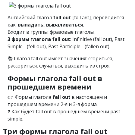
Английский глагол
fall out
[fɔːl aʊt], переводится
как:
выпадать, вываливаться
.
Входит в группы: фразовые глаголы.
3 формы глагола fall out
: Infinitive (fall out), Past
Simple - (fell out), Past Participle - (fallen out).
📚 Глагол fall out имеет значения: ссориться,
рассориться, случаться, выходить из строя.
Формы глагола fall out в
прошедшем времени
👉 Формы глагола
fall out
в настоящем и
прошедшем времени 2-я и 3-я форма.
❓ Как будет fall out в прошедшем времени past
simple.
Три формы глагола fall out