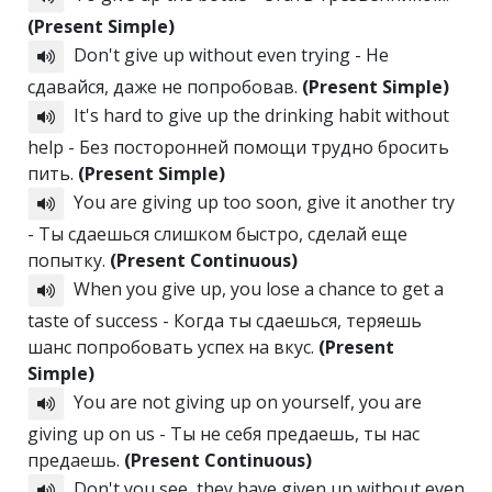
(Present Simple)
Don't give up without even trying - Не
сдавайся, даже не попробовав.
(Present Simple)
It's hard to give up the drinking habit without
help - Без посторонней помощи трудно бросить
пить.
(Present Simple)
You are giving up too soon, give it another try
- Ты сдаешься слишком быстро, сделай еще
попытку.
(Present Continuous)
When you give up, you lose a chance to get a
taste of success - Когда ты сдаешься, теряешь
шанс попробовать успех на вкус.
(Present
Simple)
You are not giving up on yourself, you are
giving up on us - Ты не себя предаешь, ты нас
предаешь.
(Present Continuous)
Don't you see, they have given up without even