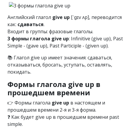
Английский глагол
give up
[ˈɡɪv ʌp], переводится
как:
сдаваться
.
Входит в группы: фразовые глаголы.
3 формы глагола give up
: Infinitive (give up), Past
Simple - (gave up), Past Participle - (given up).
📚 Глагол give up имеет значения: сдаваться,
отказываться, бросать, уступать, оставлять,
покидать.
Формы глагола give up в
прошедшем времени
👉 Формы глагола
give up
в настоящем и
прошедшем времени 2-я и 3-я форма.
❓ Как будет give up в прошедшем времени past
simple.