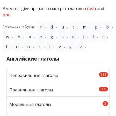
Вместе с give up, часто смотрят глаголы
crash
and
iron
.
Глаголы на букву:
,
,
,
,
,
,
,
r
d
u
c
m
p
b
,
,
,
,
,
,
,
,
,
,
w
h
a
e
g
s
q
j
l
t
,
,
,
,
,
,
,
.
f
o
n
k
i
v
y
z
Английские глаголы
318
Неправильные глаголы
905
Правильные глаголы
5
Модальные глаголы