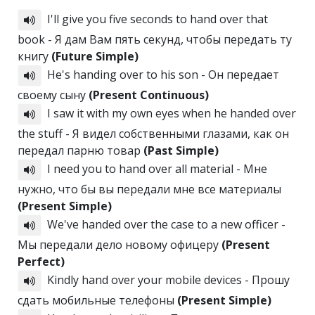
I'll give you five seconds to hand over that
book - Я дам Вам пять секунд, чтобы передать ту
книгу
(Future Simple)
He's handing over to his son - Он передает
своему сыну
(Present Continuous)
I saw it with my own eyes when he handed over
the stuff - Я видел собственными глазами, как он
передал парню товар
(Past Simple)
I need you to hand over all material - Мне
нужно, что бы вы передали мне все материалы
(Present Simple)
We've handed over the case to a new officer -
Мы передали дело новому офицеру
(Present
Perfect)
Kindly hand over your mobile devices - Прошу
сдать мобильные телефоны
(Present Simple)