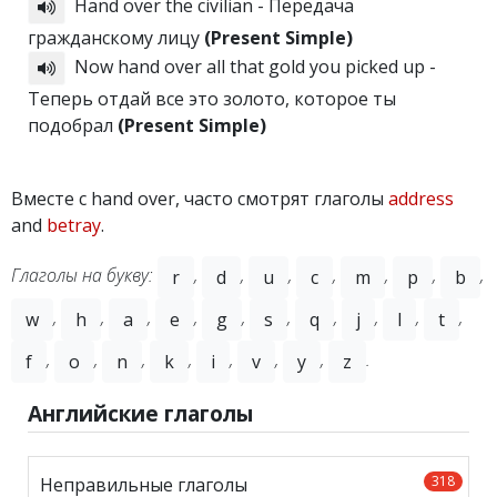
Hand over the civilian - Передача
гражданскому лицу
(Present Simple)
Now hand over all that gold you picked up -
Теперь отдай все это золото, которое ты
подобрал
(Present Simple)
Вместе с hand over, часто смотрят глаголы
address
and
betray
.
Глаголы на букву:
,
,
,
,
,
,
,
r
d
u
c
m
p
b
,
,
,
,
,
,
,
,
,
,
w
h
a
e
g
s
q
j
l
t
,
,
,
,
,
,
,
.
f
o
n
k
i
v
y
z
Английские глаголы
318
Неправильные глаголы