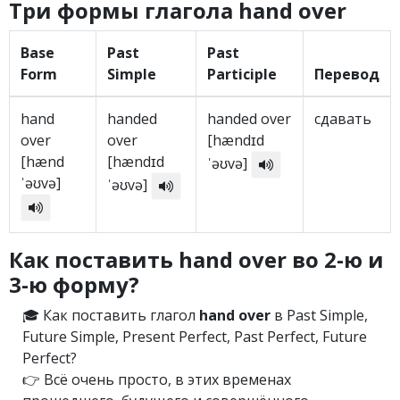
Три формы глагола hand over
Base
Past
Past
Form
Simple
Participle
Перевод
hand
handed
handed over
сдавать
over
over
[hændɪd
[hænd
[hændɪd
ˈəʊvə]
ˈəʊvə]
ˈəʊvə]
Как поставить hand over во 2-ю и
3-ю форму?
🎓 Как поставить глагол
hand over
в Past Simple,
Future Simple, Present Perfect, Past Perfect, Future
Perfect?
👉 Всё очень просто, в этих временах