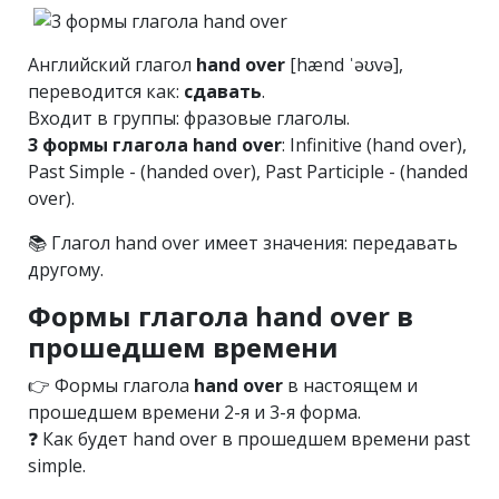
Английский глагол
hand over
[hænd ˈəʊvə],
переводится как:
сдавать
.
Входит в группы: фразовые глаголы.
3 формы глагола hand over
: Infinitive (hand over),
Past Simple - (handed over), Past Participle - (handed
over).
📚 Глагол hand over имеет значения: передавать
другому.
Формы глагола hand over в
прошедшем времени
👉 Формы глагола
hand over
в настоящем и
прошедшем времени 2-я и 3-я форма.
❓ Как будет hand over в прошедшем времени past
simple.