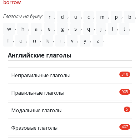
borrow
.
Глаголы на букву:
,
,
,
,
,
,
,
r
d
u
c
m
p
b
,
,
,
,
,
,
,
,
,
,
w
h
a
e
g
s
q
j
l
t
,
,
,
,
,
,
,
.
f
o
n
k
i
v
y
z
Английские глаголы
318
Неправильные глаголы
905
Правильные глаголы
5
Модальные глаголы
407
Фразовые глаголы