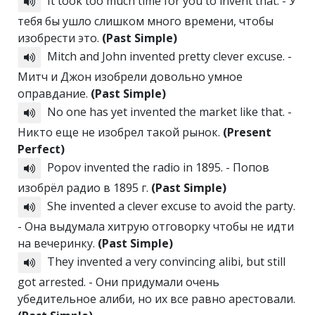
It took too much time for you to invent that. - У
тебя бы ушло слишком много времени, чтобы
изобрести это.
(Past Simple)
Mitch and John invented pretty clever excuse. -
Митч и Джон изобрели довольно умное
оправдание.
(Past Simple)
No one has yet invented the market like that. -
Никто еще не изобрел такой рынок.
(Present
Perfect)
Popov invented the radio in 1895. - Попов
изобрёл радио в 1895 г.
(Past Simple)
She invented a clever excuse to avoid the party.
- Она выдумала хитрую отговорку чтобы не идти
на вечеринку.
(Past Simple)
They invented a very convincing alibi, but still
got arrested. - Они придумали очень
убедительное алиби, но их все равно арестовали.