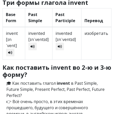
Три формы глагола invent
Base
Past
Past
Form
Simple
Participle
Перевод
invent
invented
invented
изобретать
[ɪn
[ɪnˈventɪd]
[ɪnˈventɪd]
ˈvent]
Как поставить invent во 2-ю и 3-ю
форму?
🎓 Как поставить глагол
invent
в Past Simple,
Future Simple, Present Perfect, Past Perfect, Future
Perfect?
👉 Всё очень просто, в этих временах
прошедшего, будущего и совершённого
времени, в английском используются