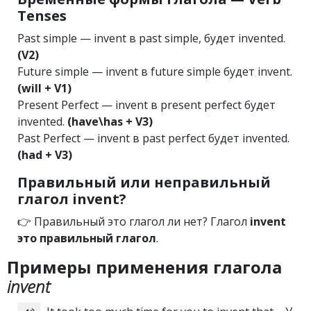
Tenses
Past simple — invent в past simple, будет invented.
(V2)
Future simple — invent в future simple будет invent.
(will + V1)
Present Perfect — invent в present perfect будет
invented.
(have\has + V3)
Past Perfect — invent в past perfect будет invented.
(had + V3)
Правильный или неправильный
глагол invent?
👉 Правильный это глагол ли нет? Глагол
invent
это правильный глагол
.
Примеры применения глагола
invent