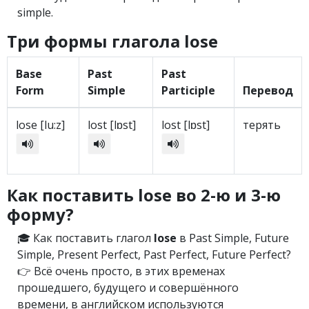
simple.
Три формы глагола lose
Base
Past
Past
Form
Simple
Participle
Перевод
lose [lu:z]
lost [lɒst]
lost [lɒst]
терять
Как поставить lose во 2-ю и 3-ю
форму?
🎓 Как поставить глагол
lose
в Past Simple, Future
Simple, Present Perfect, Past Perfect, Future Perfect?
👉 Всё очень просто, в этих временах
прошедшего, будущего и совершённого
времени, в английском используются