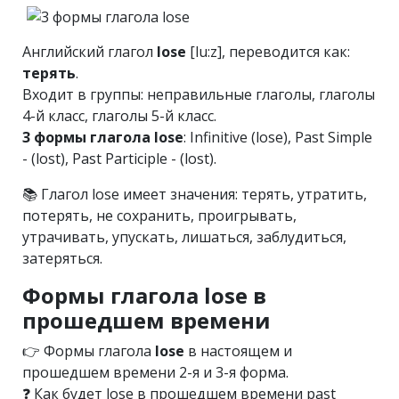
Английский глагол
lose
[lu:z], переводится как:
терять
.
Входит в группы: неправильные глаголы, глаголы
4-й класс, глаголы 5-й класс.
3 формы глагола lose
: Infinitive (lose), Past Simple
- (lost), Past Participle - (lost).
📚 Глагол lose имеет значения: терять, утратить,
потерять, не сохранить, проигрывать,
утрачивать, упускать, лишаться, заблудиться,
затеряться.
Формы глагола lose в
прошедшем времени
👉 Формы глагола
lose
в настоящем и
прошедшем времени 2-я и 3-я форма.
❓ Как будет lose в прошедшем времени past