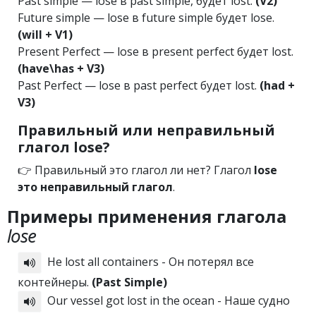
Past simple — lose в past simple, будет lost.
(V2)
Future simple — lose в future simple будет lose.
(will + V1)
Present Perfect — lose в present perfect будет lost.
(have\has + V3)
Past Perfect — lose в past perfect будет lost.
(had +
V3)
Правильный или неправильный
глагол lose?
👉 Правильный это глагол ли нет? Глагол
lose
это неправильный глагол
.
Примеры применения глагола
lose
He lost all containers - Он потерял все
контейнеры.
(Past Simple)
Our vessel got lost in the ocean - Наше судно