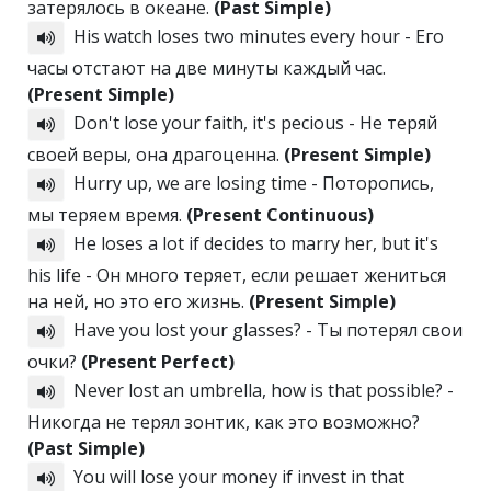
затерялось в океане.
(Past Simple)
His watch loses two minutes every hour - Его
часы отстают на две минуты каждый час.
(Present Simple)
Don't lose your faith, it's pecious - Не теряй
своей веры, она драгоценна.
(Present Simple)
Hurry up, we are losing time - Поторопись,
мы теряем время.
(Present Continuous)
He loses a lot if decides to marry her, but it's
his life - Он много теряет, если решает жениться
на ней, но это его жизнь.
(Present Simple)
Have you lost your glasses? - Ты потерял свои
очки?
(Present Perfect)
Never lost an umbrella, how is that possible? -
Никогда не терял зонтик, как это возможно?
(Past Simple)
You will lose your money if invest in that