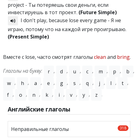
project - Ты потеряешь свои деньги, если
инвестируешь в тот проект.
(Future Simple)
I don't play, because lose every game - Я не
играю, потому что на каждой игре проигрываю.
(Present Simple)
Вместе с lose, часто смотрят глаголы
clean
and
bring
.
Глаголы на букву:
,
,
,
,
,
,
,
r
d
u
c
m
p
b
,
,
,
,
,
,
,
,
,
,
w
h
a
e
g
s
q
j
l
t
,
,
,
,
,
,
,
.
f
o
n
k
i
v
y
z
Английские глаголы
318
Неправильные глаголы