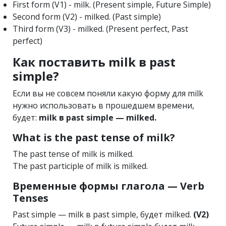
First form (V1) - milk. (Present simple, Future Simple)
Second form (V2) - milked. (Past simple)
Third form (V3) - milked. (Present perfect, Past
perfect)
Как поставить milk в past
simple?
Если вы не совсем поняли какую форму для milk
нужно использовать в прошедшем времени,
будет:
milk в past simple — milked.
What is the past tense of milk?
The past tense of milk is milked.
The past participle of milk is milked.
Временные формы глагола — Verb
Tenses
Past simple — milk в past simple, будет milked.
(V2)