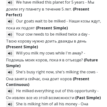
We have milked this planet for 5 years - Мы
доили эту планету в течение 5 лет.
(Present
Perfect)
Our goats wait to be milked - Наши козы ждут,
пока их подоят
(Present Simple)
Your cow needs to be milked twice a day -
Твою корову нужно доить дважды в день
(Present Simple)
Will you milk my cows while I'm away? -
Подоишь моих коров, пока я в отъезде?
(Future
Simple)
She's busy right now, she's milking the cows -
Она занята сейчас, она доит коров
(Present
Continuous)
He milked everything out of this opportunity -
Он извлек все из этой возможности
(Past Simple)
She is milking him of all his money - Она