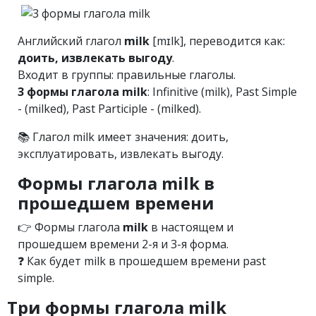
Английский глагол
milk
[mɪlk], переводится как:
доить, извлекать выгоду
.
Входит в группы: правильные глаголы.
3 формы глагола milk
: Infinitive (milk), Past Simple
- (milked), Past Participle - (milked).
📚 Глагол milk имеет значения: доить,
эксплуатировать, извлекать выгоду.
Формы глагола milk в
прошедшем времени
👉 Формы глагола
milk
в настоящем и
прошедшем времени 2-я и 3-я форма.
❓ Как будет milk в прошедшем времени past
simple.
Три формы глагола milk