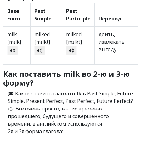
Base
Past
Past
Form
Simple
Participle
Перевод
milk
milked
milked
доить,
[mɪlk]
[mɪlkt]
[mɪlkt]
извлекать
выгоду
Как поставить milk во 2-ю и 3-ю
форму?
🎓 Как поставить глагол
milk
в Past Simple, Future
Simple, Present Perfect, Past Perfect, Future Perfect?
👉 Всё очень просто, в этих временах
прошедшего, будущего и совершённого
времени, в английском используются
2я и 3я форма глагола: