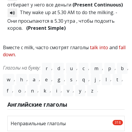
отбирает у него все деньги
(Present Continuous)
They wake up at 5.30 AM to do the milking. -
Они просыпаются в 5.30 утра , чтобы подоить
коров.
(Present Simple)
Вместе с milk, часто смотрят глаголы
talk into
and
fall
down
.
Глаголы на букву:
,
,
,
,
,
,
,
r
d
u
c
m
p
b
,
,
,
,
,
,
,
,
,
,
w
h
a
e
g
s
q
j
l
t
,
,
,
,
,
,
,
.
f
o
n
k
i
v
y
z
Английские глаголы
318
Неправильные глаголы