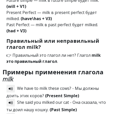
Future simple — milk в future simple будет milk.
(will + V1)
Present Perfect — milk в present perfect будет
milked.
(have\has + V3)
Past Perfect — milk в past perfect будет milked.
(had + V3)
Правильный или неправильный
глагол milk?
👉 Правильный это глагол ли нет? Глагол
milk
это правильный глагол
.
Примеры применения глагола
milk
We have to milk these cows? - Мы должны
доить этих коров?
(Present Simple)
She said you milked our cat - Она сказала, что
ты доил нашу кошку.
(Past Simple)