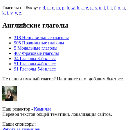
Глаголы на букву:
r
,
d
,
u
,
c
,
m
,
p
,
b
,
w
,
h
,
a
,
e
,
g
,
s
,
q
,
j
,
l
,
t
,
f
,
o
,
n
,
k
,
i
,
v
,
y
,
z
.
Английские глаголы
318
Неправильные глаголы
905
Правильные глаголы
5
Модальные глаголы
407
Фразовые глаголы
34
Глаголы 3-й класс
51
Глаголы 4-й класс
91
Глаголы 5-й класс
Не нашли нужный глагол? Напишите нам, добавим быстрее.
Наш редактор -
Камилла
Перевод текстов общей тематики, локализация сайтов.
Наши спонсоры:
Работа за границей