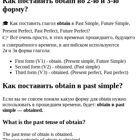
Как поставить obtain во 2-ю и 3-ю
форму?
🎓 Как поставить глагол
obtain
в Past Simple, Future Simple,
Present Perfect, Past Perfect, Future Perfect?
👉 Всё очень просто, в этих временах прошедшего, будущего
и совершённого времени, в английском используются
2я и 3я форма глагола:
First form (V1) - obtain. (Present simple, Future Simple)
Second form (V2) - obtained. (Past simple)
Third form (V3) - obtained. (Present perfect, Past perfect)
Как поставить obtain в past simple?
Если вы не совсем поняли какую форму для obtain нужно
использовать в прошедшем времени, будет:
obtain в past
simple — obtained.
What is the past tense of obtain?
The past tense of obtain is obtained.
The past participle of obtain is obtained.