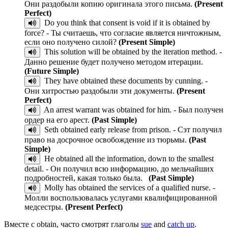
Они раздобыли копию оригинала этого письма.
(Present
Perfect)
Do you think that consent is void if it is obtained by
force? - Ты считаешь, что согласие является ничтожным,
если оно получено силой?
(Present Simple)
This solution will be obtained by the iteration method. -
Данно решение будет получено методом итерации.
(Future Simple)
They have obtained these documents by cunning. -
Они хитростью раздобыли эти документы.
(Present
Perfect)
An arrest warrant was obtained for him. - Был получен
ордер на его арест.
(Past Simple)
Seth obtained early release from prison. - Сэт получил
право на досрочное освобождение из тюрьмы.
(Past
Simple)
He obtained all the information, down to the smallest
detail. - Он получил всю информацию, до мельчайших
подробностей, какая только была.
(Past Simple)
Molly has obtained the services of a qualified nurse. -
Молли воспользовалась услугами квалифицированной
медсестры.
(Present Perfect)
Вместе с obtain, часто смотрят глаголы
sue
and
catch up
.