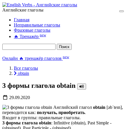
Английские глаголы
Главная
Неправильные глаголы
Фразовые глаголы
new
🔥
Тренажёр
Поиск
new
Онлайн 🔥 тренажёр глаголов
Все глаголы
obtain
3 формы глагола obtain
29.09.2020
Английский глагол
obtain
[əbˈteɪn],
переводится как:
получать, приобретать
.
Входит в группы: правильные глаголы.
3 формы глагола obtain
: Infinitive (obtain), Past Simple -
(obtained), Past Participle - (obtained).