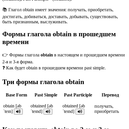
📚 Глагол obtain имеет значения: получать, приобретать,
достигать, добиваться, доставать, добывать, существовать,
быть признанным, выслуживать.
Формы глагола obtain в прошедшем
времени
👉 Формы глагола
obtain
в настоящем и прошедшем времени
2-я и 3-я форма.
❓ Как будет obtain в прошедшем времени past simple.
Три формы глагола obtain
Base Form
Past Simple
Past Participle
Перевод
obtain [əb
obtained [əb
obtained [əb
получать,
ˈteɪn]
ˈteɪnd]
ˈteɪnd]
приобретать