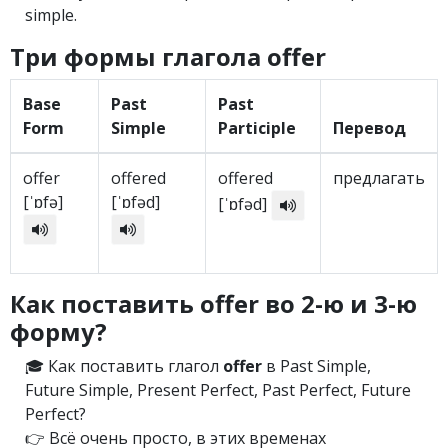
simple.
Три формы глагола offer
Base
Past
Past
Form
Simple
Participle
Перевод
offer
offered
offered
предлагать
[ˈɒfə]
[ˈɒfəd]
[ˈɒfəd]
Как поставить offer во 2-ю и 3-ю
форму?
🎓 Как поставить глагол
offer
в Past Simple,
Future Simple, Present Perfect, Past Perfect, Future
Perfect?
👉 Всё очень просто, в этих временах