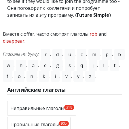
to see if they would like to join the programme too -
Она поговорит с коллегами и попробует
записать их в эту программу.
(Future Simple)
Вместе с offer, часто смотрят глаголы
rob
and
disappear
.
Глаголы на букву:
,
,
,
,
,
,
,
r
d
u
c
m
p
b
,
,
,
,
,
,
,
,
,
,
w
h
a
e
g
s
q
j
l
t
,
,
,
,
,
,
,
.
f
o
n
k
i
v
y
z
Английские глаголы
318
Неправильные глаголы
905
Правильные глаголы