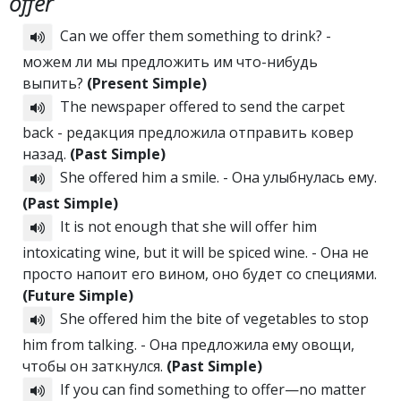
offer
Can we offer them something to drink? -
можем ли мы предложить им что-нибудь
выпить?
(Present Simple)
The newspaper offered to send the carpet
back - редакция предложила отправить ковер
назад.
(Past Simple)
She offered him a smile. - Она улыбнулась ему.
(Past Simple)
It is not enough that she will offer him
intoxicating wine, but it will be spiced wine. - Она не
просто напоит его вином, оно будет со специями.
(Future Simple)
She offered him the bite of vegetables to stop
him from talking. - Она предложила ему овощи,
чтобы он заткнулся.
(Past Simple)
If you can find something to offer—no matter