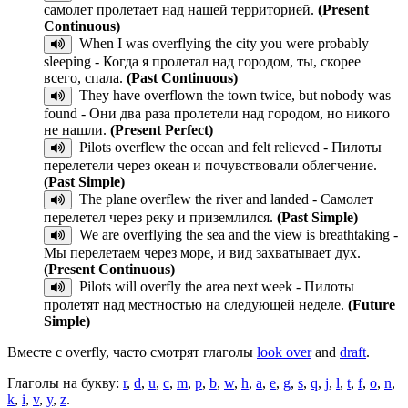
самолет пролетает над нашей территорией.
(Present
Continuous)
When I was overflying the city you were probably
sleeping - Когда я пролетал над городом, ты, скорее
всего, спала.
(Past Continuous)
They have overflown the town twice, but nobody was
found - Они два раза пролетели над городом, но никого
не нашли.
(Present Perfect)
Pilots overflew the ocean and felt relieved - Пилоты
перелетели через океан и почувствовали облегчение.
(Past Simple)
The plane overflew the river and landed - Самолет
перелетел через реку и приземлился.
(Past Simple)
We are overflying the sea and the view is breathtaking -
Мы перелетаем через море, и вид захватывает дух.
(Present Continuous)
Pilots will overfly the area next week - Пилоты
пролетят над местностью на следующей неделе.
(Future
Simple)
Вместе с overfly, часто смотрят глаголы
look over
and
draft
.
Глаголы на букву:
r
,
d
,
u
,
c
,
m
,
p
,
b
,
w
,
h
,
a
,
e
,
g
,
s
,
q
,
j
,
l
,
t
,
f
,
o
,
n
,
k
,
i
,
v
,
y
,
z
.