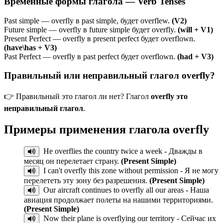
Временные формы глагола — Verb Tenses
Past simple — overfly в past simple, будет overflew.
(V2)
Future simple — overfly в future simple будет overfly.
(will + V1)
Present Perfect — overfly в present perfect будет overflown.
(have\has + V3)
Past Perfect — overfly в past perfect будет overflown.
(had + V3)
Правильный или неправильный глагол overfly?
👉 Правильный это глагол ли нет? Глагол
overfly это
неправильный глагол
.
Примеры применения глагола
overfly
He overflies the country twice a week - Дважды в
месяц он перелетает страну.
(Present Simple)
I can't overfly this zone without permission - Я не могу
перелететь эту зону без разрешения.
(Present Simple)
Our aircraft continues to overfly all our areas - Наша
авиация продолжает полеты на нашими территориями.
(Present Simple)
Now their plane is overflying our territory - Сейчас их