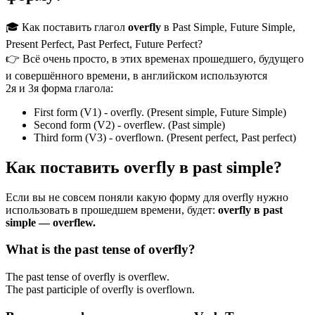
🎓 Как поставить глагол
overfly
в Past Simple, Future Simple,
Present Perfect, Past Perfect, Future Perfect?
👉 Всё очень просто, в этих временах прошедшего, будущего
и совершённого времени, в английском используются
2я и 3я форма глагола:
First form (V1) - overfly. (Present simple, Future Simple)
Second form (V2) - overflew. (Past simple)
Third form (V3) - overflown. (Present perfect, Past perfect)
Как поставить overfly в past simple?
Если вы не совсем поняли какую форму для overfly нужно
использовать в прошедшем времени, будет:
overfly в past
simple — overflew.
What is the past tense of overfly?
The past tense of overfly is overflew.
The past participle of overfly is overflown.