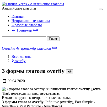
Английские глаголы
Главная
Неправильные глаголы
Фразовые глаголы
new
🔥
Тренажёр
Поиск
new
Онлайн 🔥 тренажёр глаголов
Все глаголы
overfly
3 формы глагола overfly
09.04.2020
Английский глагол
overfly
[ˌəʊvə
ˈflaɪ], переводится как:
перелетать
.
Входит в группы: неправильные глаголы.
3 формы глагола overfly
: Infinitive (overfly), Past Simple -
(overflew), Past Participle - (overflown).