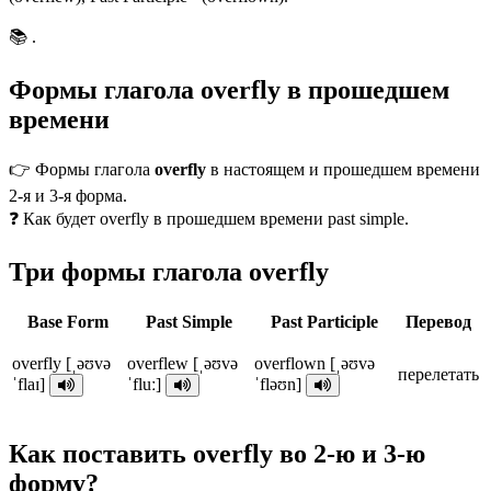
📚 .
Формы глагола overfly в прошедшем
времени
👉 Формы глагола
overfly
в настоящем и прошедшем времени
2-я и 3-я форма.
❓ Как будет overfly в прошедшем времени past simple.
Три формы глагола overfly
Base Form
Past Simple
Past Participle
Перевод
overfly [ˌəʊvə
overflew [ˌəʊvə
overflown [ˌəʊvə
перелетать
ˈflaɪ]
ˈfluː]
ˈfləʊn]
Как поставить overfly во 2-ю и 3-ю
форму?