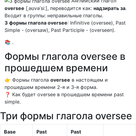
Английский глагол
oversee
[ˌəʊvəˈsiː], переводится как:
надзирать за
.
Входит в группы: неправильные глаголы.
3 формы глагола oversee
: Infinitive (oversee), Past
Simple - (oversaw), Past Participle - (overseen).
📚 .
Формы глагола oversee в
прошедшем времени
👉 Формы глагола
oversee
в настоящем и
прошедшем времени 2-я и 3-я форма.
❓ Как будет oversee в прошедшем времени past
simple.
Три формы глагола oversee
Base
Past
Past