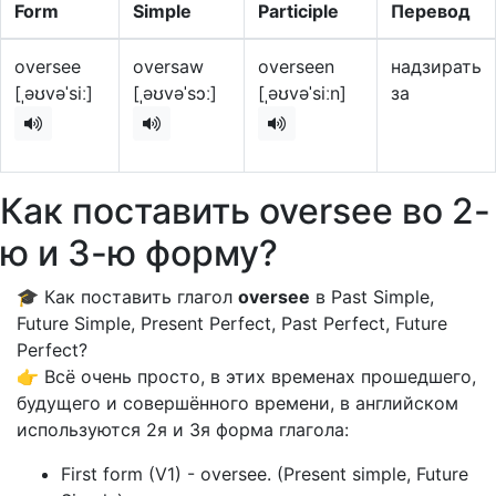
Form
Simple
Participle
Перевод
oversee
oversaw
overseen
надзирать
[ˌəʊvəˈsiː]
[ˌəʊvəˈsɔː]
[ˌəʊvəˈsiːn]
за
Как поставить oversee во 2-
ю и 3-ю форму?
🎓 Как поставить глагол
oversee
в Past Simple,
Future Simple, Present Perfect, Past Perfect, Future
Perfect?
👉 Всё очень просто, в этих временах прошедшего,
будущего и совершённого времени, в английском
используются 2я и 3я форма глагола:
First form (V1) - oversee. (Present simple, Future