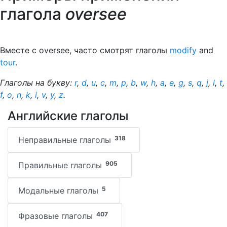
глагола
oversee
Вместе с oversee, часто смотрят глаголы
modify
and
tour
.
Глаголы на букву:
r
,
d
,
u
,
c
,
m
,
p
,
b
,
w
,
h
,
a
,
e
,
g
,
s
,
q
,
j
,
l
,
t
,
f
,
o
,
n
,
k
,
i
,
v
,
y
,
z
.
Английские глаголы
318
Неправильные глаголы
905
Правильные глаголы
5
Модальные глаголы
407
Фразовые глаголы