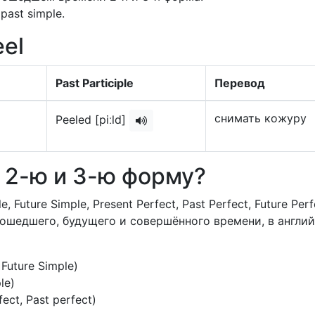
ast simple.
el
Past Participle
Перевод
снимать кожуру
Peeled [piːld]
о 2-ю и 3-ю форму?
e, Future Simple, Present Perfect, Past Perfect, Future Perf
прошедшего, будущего и совершённого времени, в англи
, Future Simple)
le)
fect, Past perfect)