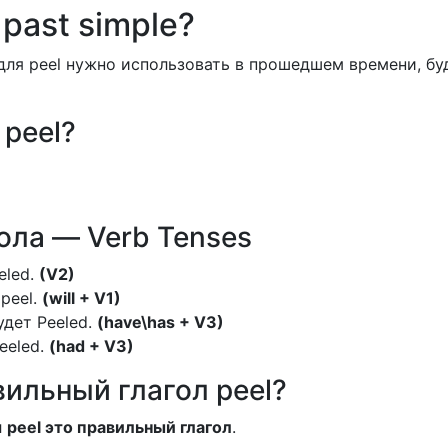
 past simple?
для peel нужно использовать в прошедшем времени, бу
 peel?
ла — Verb Tenses
eled.
(V2)
 peel.
(will + V1)
будет Peeled.
(have\has + V3)
Peeled.
(had + V3)
ильный глагол peel?
л
peel это правильный глагол
.