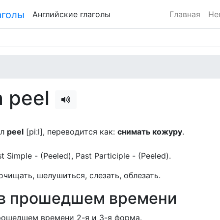
Английские глаголы
Главная
Не
а peel
ол
peel
[piːl], переводится как:
снимать кожуру
.
ast Simple - (Peeled), Past Participle - (Peeled).
 очищать, шелушиться, слезать, облезать.
 в прошедшем времени
ошедшем времени 2-я и 3-я форма.