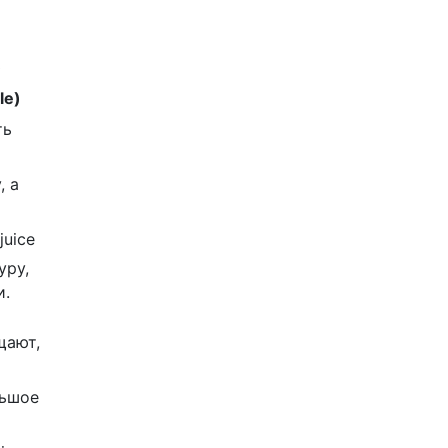
)
le)
ть
, а
juice
уру,
и.
щают,
льшое