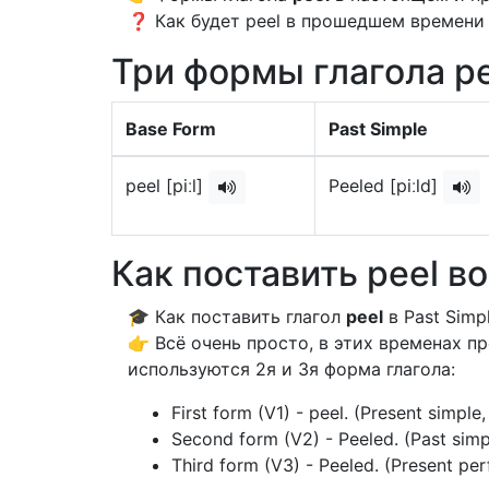
❓ Как будет peel в прошедшем времени p
Три формы глагола pe
Base Form
Past Simple
peel [piːl]
Peeled [piːld]
Как поставить peel в
🎓 Как поставить глагол
peel
в Past Simpl
👉 Всё очень просто, в этих временах 
используются 2я и 3я форма глагола:
First form (V1) - peel. (Present simple
Second form (V2) - Peeled. (Past simp
Third form (V3) - Peeled. (Present per