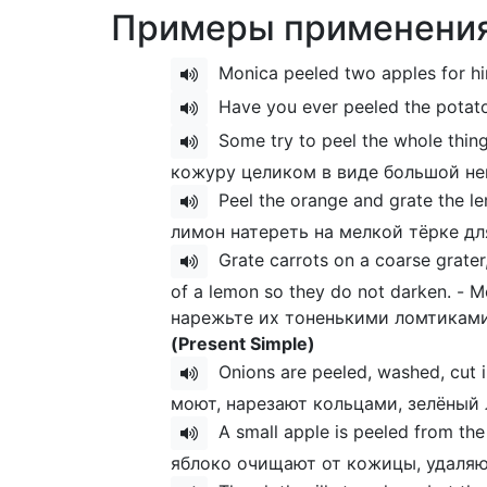
Примеры применения
Monica peeled two apples for h
Have you ever peeled the pota
Some try to peel the whole thing
кожуру целиком в виде большой не
Peel the orange and grate the le
лимон натереть на мелкой тёрке д
Grate carrots on a coarse grater, 
of a lemon so they do not darken. -
нарежьте их тоненькими ломтиками 
(Present Simple)
Onions are peeled, washed, cut i
моют, нарезают кольцами, зелёный
A small apple is peeled from the
яблоко очищают от кожицы, удаляю