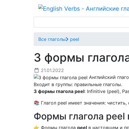
Все глаголы
peel
3 формы глагол
21.01.2022
Английский глаг
Входит в группы: правильные глаголы.
3 формы глагола peel
: Infinitive (peel), P
📚 Глагол peel имеет значения: чистить,
Формы глагола peel
👉 Формы глагола
peel
в настоящем и пр