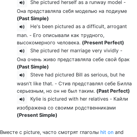
She pictured herself as a runway model -
Она представляла себя моделью на подиуме
(Past Simple)
He's been pictured as a difficult, arrogant
man. - Его описывали как трудного,
высокомерного человека.
(Present Perfect)
She pictured her marriage very vividly -
Она очень живо представляла себе свой брак
(Past Simple)
Steve had pictured Bill as serious, but he
wasn't like that. - Стив представлял себе Билла
серьезным, но он не был таким.
(Past Perfect)
Kylie is pictured with her relatives - Кайли
изображена со своими родственниками
(Present Simple)
Вместе с picture, часто смотрят глаголы
hit on
and