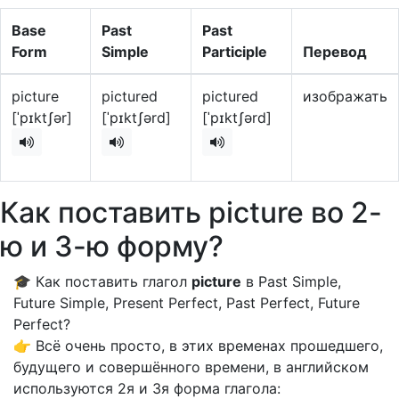
Base
Past
Past
Form
Simple
Participle
Перевод
picture
pictured
pictured
изображать
[ˈpɪktʃər]
[ˈpɪktʃərd]
[ˈpɪktʃərd]
Как поставить picture во 2-
ю и 3-ю форму?
🎓 Как поставить глагол
picture
в Past Simple,
Future Simple, Present Perfect, Past Perfect, Future
Perfect?
👉 Всё очень просто, в этих временах прошедшего,
будущего и совершённого времени, в английском
используются 2я и 3я форма глагола: