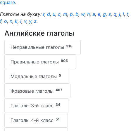
square
.
Глаголы на букву:
r
,
d
,
u
,
c
,
m
,
p
,
b
,
w
,
h
,
a
,
e
,
g
,
s
,
q
,
j
,
l
,
t
,
f
,
o
,
n
,
k
,
i
,
v
,
y
,
z
.
Английские глаголы
318
Неправильные глаголы
905
Правильные глаголы
5
Модальные глаголы
407
Фразовые глаголы
34
Глаголы 3-й класс
51
Глаголы 4-й класс