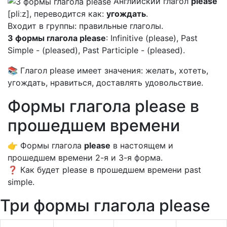
Английский глагол
please
[pliːz], переводится как:
угождать
.
Входит в группы: правильные глаголы.
3 формы глагола please
: Infinitive (please), Past
Simple - (pleased), Past Participle - (pleased).
📚 Глагол please имеет значения: желать, хотеть,
угождать, нравиться, доставлять удовольствие.
Формы глагола please в
прошедшем времени
👉 Формы глагола
please
в настоящем и
прошедшем времени 2-я и 3-я форма.
❓ Как будет please в прошедшем времени past
simple.
Три формы глагола please