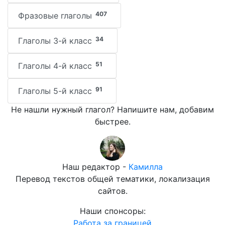
407
Фразовые глаголы
34
Глаголы 3-й класс
51
Глаголы 4-й класс
91
Глаголы 5-й класс
Не нашли нужный глагол? Напишите нам, добавим
быстрее.
Наш редактор -
Камилла
Перевод текстов общей тематики, локализация
сайтов.
Наши спонсоры:
Работа за границей