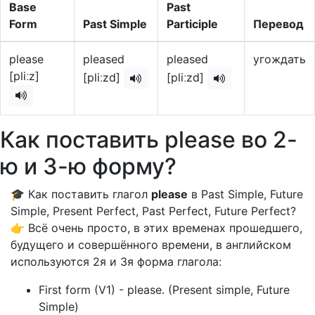
Base
Past
Form
Past Simple
Participle
Перевод
please
pleased
pleased
угождать
[pliːz]
[pliːzd]
[pliːzd]
Как поставить please во 2-
ю и 3-ю форму?
🎓 Как поставить глагол
please
в Past Simple, Future
Simple, Present Perfect, Past Perfect, Future Perfect?
👉 Всё очень просто, в этих временах прошедшего,
будущего и совершённого времени, в английском
используются 2я и 3я форма глагола:
First form (V1) - please. (Present simple, Future
Simple)