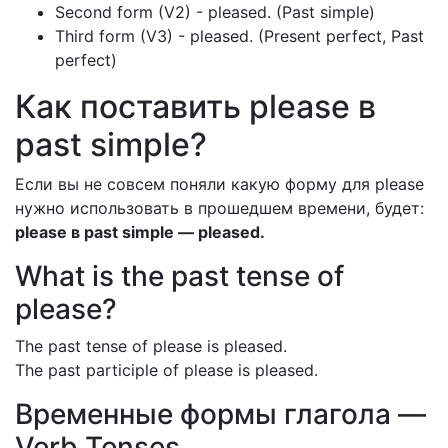
Second form (V2) - pleased. (Past simple)
Third form (V3) - pleased. (Present perfect, Past
perfect)
Как поставить please в
past simple?
Если вы не совсем поняли какую форму для please
нужно использовать в прошедшем времени, будет:
please в past simple — pleased.
What is the past tense of
please?
The past tense of please is pleased.
The past participle of please is pleased.
Временные формы глагола —
Verb Tenses