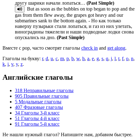
другу шарики начали лопаться…
(Past Simple)
But as soon as the bubbles on top began to pop and the
gas from them flew away, the grapes got heavy and our
submarines sank to the bottom again. - Но как только
наверху пузырьки стали лопаться, и газ из них улетать,
виноградины тяжелели и наши подводные лодки снова
опускались на дно.
(Past Simple)
Вместе с pop, часто смотрят глаголы
check in
and
get along
.
Глаголы на букву:
r
,
d
,
u
,
c
,
m
,
p
,
b
,
w
,
h
,
a
,
e
,
g
,
s
,
q
,
j
,
l
,
t
,
f
,
o
,
n
,
k
,
i
,
v
,
y
,
z
.
Английские глаголы
318
Неправильные глаголы
905
Правильные глаголы
5
Модальные глаголы
407
Фразовые глаголы
34
Глаголы 3-й класс
51
Глаголы 4-й класс
91
Глаголы 5-й класс
Не нашли нужный глагол? Напишите нам, добавим быстрее.