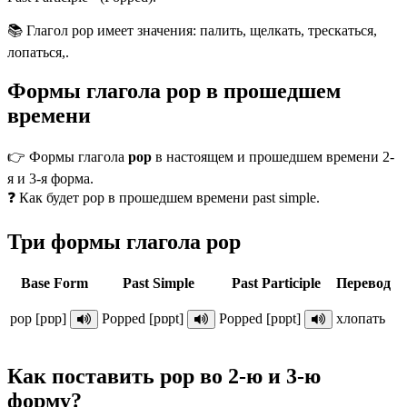
📚 Глагол pop имеет значения: палить, щелкать, трескаться,
лопаться,.
Формы глагола pop в прошедшем
времени
👉 Формы глагола
pop
в настоящем и прошедшем времени 2-
я и 3-я форма.
❓ Как будет pop в прошедшем времени past simple.
Три формы глагола pop
Base Form
Past Simple
Past Participle
Перевод
pop [pɒp]
Popped [pɒpt]
Popped [pɒpt]
хлопать
Как поставить pop во 2-ю и 3-ю
форму?