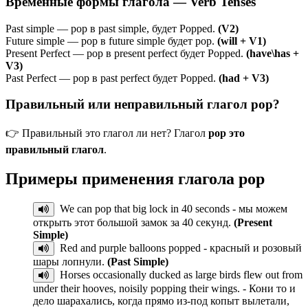
Временные формы глагола — Verb Tenses
Past simple — pop в past simple, будет Popped.
(V2)
Future simple — pop в future simple будет pop.
(will + V1)
Present Perfect — pop в present perfect будет Popped.
(have\has +
V3)
Past Perfect — pop в past perfect будет Popped.
(had + V3)
Правильный или неправильный глагол pop?
👉 Правильный это глагол ли нет? Глагол
pop это
правильный глагол
.
Примеры применения глагола
pop
We can pop that big lock in 40 seconds - мы можем
открыть этот большой замок за 40 секунд.
(Present
Simple)
Red and purple balloons popped - красный и розовый
шары лопнули.
(Past Simple)
Horses occasionally ducked as large birds flew out from
under their hooves, noisily popping their wings. - Кони то и
дело шарахались, когда прямо из-под копыт вылетали,