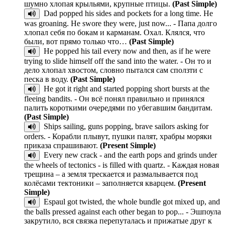
шумно хлопая крыльями, крупные птицы.
(Past Simple)
Dad popped his sides and pockets for a long time. He
was groaning. He swore they were, just now... - Папа долго
хлопал себя по бокам и карманам. Охал. Клялся, что
были, вот прямо только что…
(Past Simple)
He popped his tail every now and then, as if he were
trying to slide himself off the sand into the water. - Он то и
дело хлопал хвостом, словно пытался сам сползти с
песка в воду.
(Past Simple)
He got it right and started popping short bursts at the
fleeing bandits. - Он всё понял правильно и принялся
палить короткими очередями по убегавшим бандитам.
(Past Simple)
Ships sailing, guns popping, brave sailors asking for
orders. - Корабли плывут, пушки палят, храбры моряки
приказа спрашивают.
(Present Simple)
Every new crack - and the earth pops and grinds under
the wheels of tectonics - is filled with quartz. - Каждая новая
трещина – а земля трескается и размалывается под
колёсами тектоники – заполняется кварцем.
(Present
Simple)
Espaul got twisted, the whole bundle got mixed up, and
the balls pressed against each other began to pop... - Эшпоула
закрутило, вся связка перепуталась и прижатые друг к