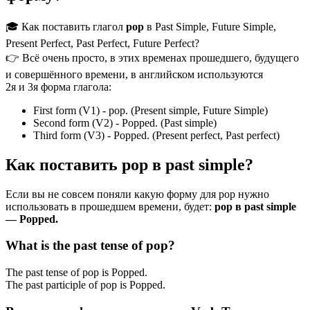
🎓 Как поставить глагол
pop
в Past Simple, Future Simple,
Present Perfect, Past Perfect, Future Perfect?
👉 Всё очень просто, в этих временах прошедшего, будущего
и совершённого времени, в английском используются
2я и 3я форма глагола:
First form (V1) - pop. (Present simple, Future Simple)
Second form (V2) - Popped. (Past simple)
Third form (V3) - Popped. (Present perfect, Past perfect)
Как поставить pop в past simple?
Если вы не совсем поняли какую форму для pop нужно
использовать в прошедшем времени, будет:
pop в past simple
— Popped.
What is the past tense of pop?
The past tense of pop is Popped.
The past participle of pop is Popped.