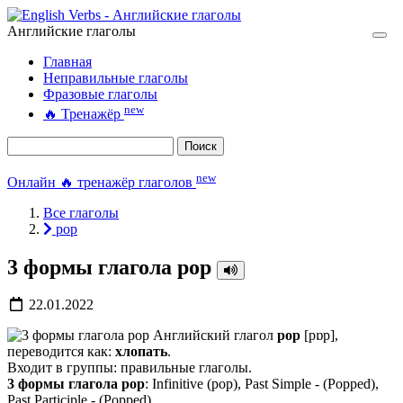
Английские глаголы
Главная
Неправильные глаголы
Фразовые глаголы
new
🔥
Тренажёр
Поиск
new
Онлайн 🔥 тренажёр глаголов
Все глаголы
pop
3 формы глагола pop
22.01.2022
Английский глагол
pop
[pɒp],
переводится как:
хлопать
.
Входит в группы: правильные глаголы.
3 формы глагола pop
: Infinitive (pop), Past Simple - (Popped),
Past Participle - (Popped).