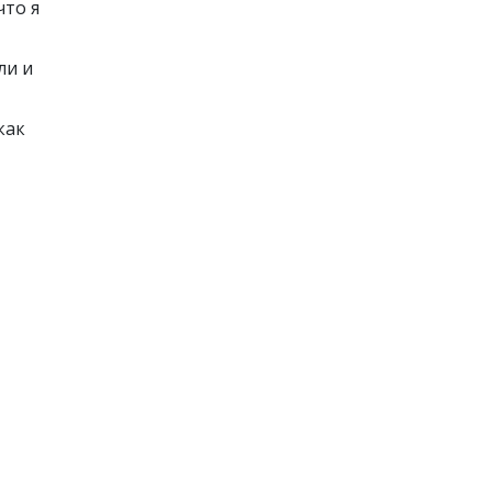
что я
ли и
как