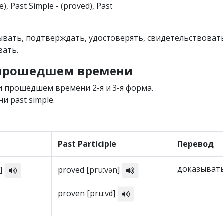
ve), Past Simple - (proved), Past
зывать, подтверждать, удостоверять, свидетельствоват
вать.
в прошедшем времени
 прошедшем времени 2-я и 3-я форма.
и past simple.
Past Participle
Перевод
доказыват
d]
proved [pru:vən]
proven [pru:vd]