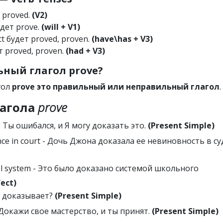
т proved.
(V2)
удет prove.
(will + V1)
ct будет proved, proven.
(have\has + V3)
т proved, proven.
(had + V3)
ный глагол prove?
гол
prove это правильный или неправильный глагол
.
агола
prove
 - Ты ошибался, и Я могу доказать это.
(Present Simple)
nce in court - Дочь Джона доказала ее невиновность в су
ool system - Это было доказано системой школьного
fect)
то доказывает?
(Present Simple)
 - Докажи свое мастерство, и ты принят.
(Present Simple)