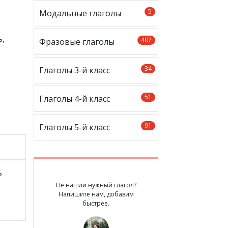
5
Модальные глаголы
ь,
407
Фразовые глаголы
34
Глаголы 3-й класс
51
Глаголы 4-й класс
91
Глаголы 5-й класс
ь
Не нашли нужный глагол?
Напишите нам, добавим
быстрее.