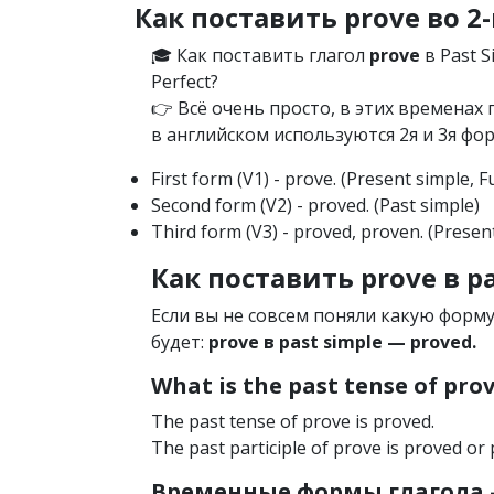
Как поставить prove во 2
🎓 Как поставить глагол
prove
в Past S
Perfect?
👉 Всё очень просто, в этих времена
в английском используются 2я и 3я фор
First form (V1) - prove. (Present simple, 
Second form (V2) - proved. (Past simple)
Third form (V3) - proved, proven. (Present
Как поставить prove в pa
Если вы не совсем поняли какую форм
будет:
prove в past simple — proved.
What is the past tense of pro
The past tense of prove is proved.
The past participle of prove is proved or
Временные формы глагола —