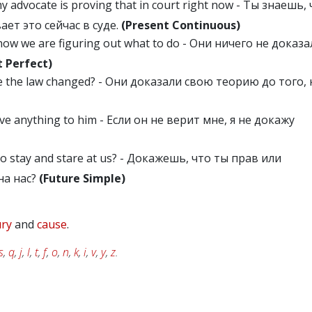
y advocate is proving that in court right now - Ты знаешь, 
ает это сейчас в суде.
(Present Continuous)
ow we are figuring out what to do - Они ничего не доказа
t Perfect)
e the law changed? - Они доказали свою теорию до того, 
ove anything to him - Если он не верит мне, я не докажу
to stay and stare at us? - Докажешь, что ты прав или
на нас?
(Future Simple)
ry
and
cause
.
s
,
q
,
j
,
l
,
t
,
f
,
o
,
n
,
k
,
i
,
v
,
y
,
z
.