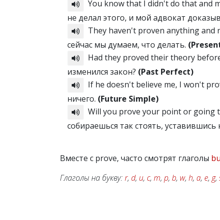
You know that I didn't do that and m
не делал этого, и мой адвокат доказыв
They haven't proven anything and n
сейчас мы думаем, что делать.
(Presen
Had they proved their theory befor
изменился закон?
(Past Perfect)
If he doesn't believe me, I won't pr
ничего.
(Future Simple)
Will you prove your point or going 
собираешься так стоять, уставившись 
Вместе с prove, часто смотрят глаголы
bu
Глаголы на букву:
r
,
d
,
u
,
c
,
m
,
p
,
b
,
w
,
h
,
a
,
e
,
g
,