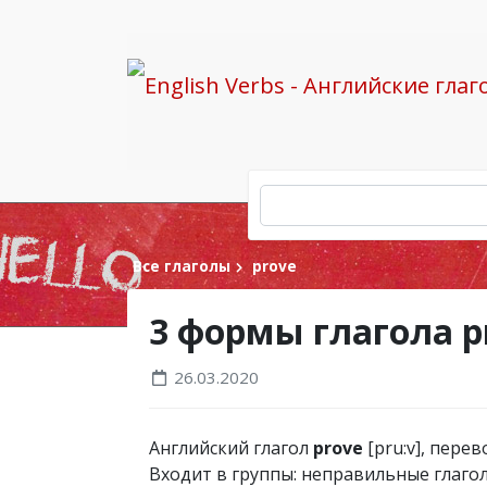
Все глаголы
prove
3 формы глагола p
26.03.2020
Английский глагол
prove
[pru:v], перев
Входит в группы: неправильные глаго