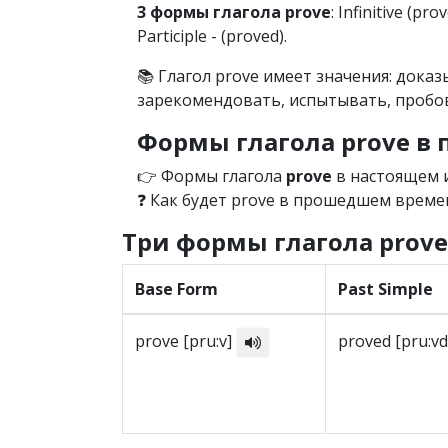
3 формы глагола prove
: Infinitive (pro
Participle - (proved).
📚 Глагол prove имеет значения: дока
зарекомендовать, испытывать, пробо
Формы глагола prove 
👉 Формы глагола
prove
в настоящем и
❓ Как будет prove в прошедшем времен
Три формы глагола prove
Base Form
Past Simple
prove [pru:v]
proved [pru:v