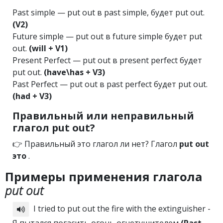
Past simple — put out в past simple, будет put out.
(V2)
Future simple — put out в future simple будет put
out.
(will + V1)
Present Perfect — put out в present perfect будет
put out.
(have\has + V3)
Past Perfect — put out в past perfect будет put out.
(had + V3)
Правильный или неправильный
глагол put out?
👉 Правильный это глагол ли нет? Глагол
put out
это
.
Примеры применения глагола
put out
I tried to put out the fire with the extinguisher -