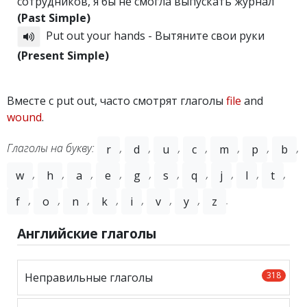
сотрудников, я бы не смогла выпускать журнал
(Past Simple)
Put out your hands - Вытяните свои руки
(Present Simple)
Вместе с put out, часто смотрят глаголы
file
and
wound
.
Глаголы на букву:
,
,
,
,
,
,
,
r
d
u
c
m
p
b
,
,
,
,
,
,
,
,
,
,
w
h
a
e
g
s
q
j
l
t
,
,
,
,
,
,
,
.
f
o
n
k
i
v
y
z
Английские глаголы
318
Неправильные глаголы