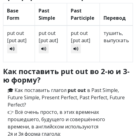
Base
Past
Past
Form
Simple
Participle
Перевод
put out
put out
put out
тушить,
[pʊt aʊt]
[pʊt aʊt]
[pʊt aʊt]
выпускать
Как поставить put out во 2-ю и 3-
ю форму?
🎓 Как поставить глагол
put out
в Past Simple,
Future Simple, Present Perfect, Past Perfect, Future
Perfect?
👉 Всё очень просто, в этих временах
прошедшего, будущего и совершённого
времени, в английском используются
2я и 3я форма глагола: