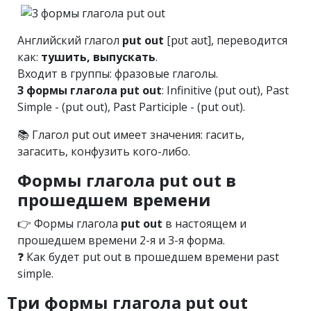
Английский глагол
put out
[pʊt aʊt], переводится
как:
тушить, выпускать
.
Входит в группы: фразовые глаголы.
3 формы глагола put out
: Infinitive (put out), Past
Simple - (put out), Past Participle - (put out).
📚 Глагол put out имеет значения: гасить,
загасить, конфузить кого-либо.
Формы глагола put out в
прошедшем времени
👉 Формы глагола
put out
в настоящем и
прошедшем времени 2-я и 3-я форма.
❓ Как будет put out в прошедшем времени past
simple.
Три формы глагола put out