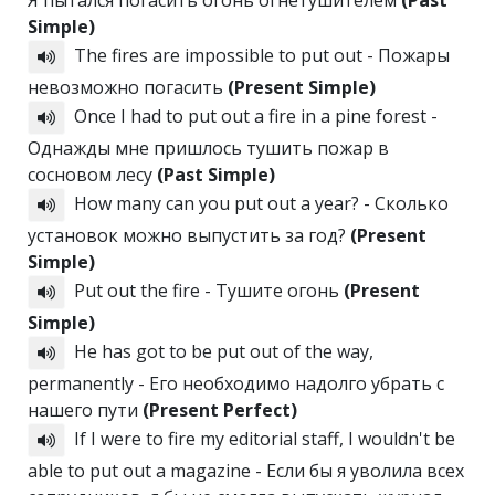
Я пытался погасить огонь огнетушителем
(Past
Simple)
The fires are impossible to put out - Пожары
невозможно погасить
(Present Simple)
Once I had to put out a fire in a pine forest -
Однажды мне пришлось тушить пожар в
сосновом лесу
(Past Simple)
How many can you put out a year? - Сколько
установок можно выпустить за год?
(Present
Simple)
Put out the fire - Тушите огонь
(Present
Simple)
He has got to be put out of the way,
permanently - Его необходимо надолго убрать с
нашего пути
(Present Perfect)
If I were to fire my editorial staff, I wouldn't be
able to put out a magazine - Если бы я уволила всех