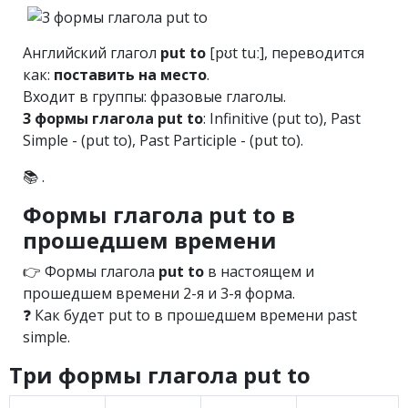
Английский глагол
put to
[pʊt tuː], переводится
как:
поставить на место
.
Входит в группы: фразовые глаголы.
3 формы глагола put to
: Infinitive (put to), Past
Simple - (put to), Past Participle - (put to).
📚 .
Формы глагола put to в
прошедшем времени
👉 Формы глагола
put to
в настоящем и
прошедшем времени 2-я и 3-я форма.
❓ Как будет put to в прошедшем времени past
simple.
Три формы глагола put to