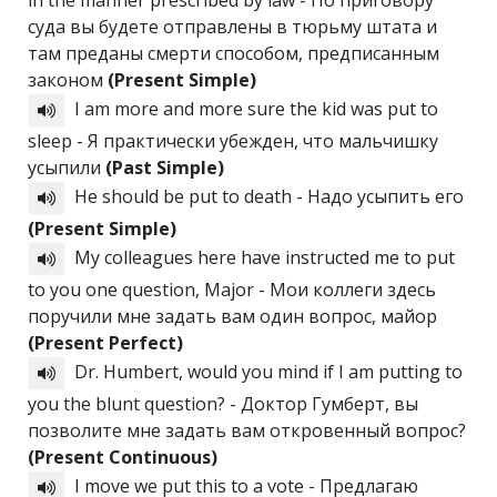
in the manner prescribed by law - По приговору
суда вы будете отправлены в тюрьму штата и
там преданы смерти способом, предписанным
законом
(Present Simple)
I am more and more sure the kid was put to
sleep - Я практически убежден, что мальчишку
усыпили
(Past Simple)
He should be put to death - Надо усыпить его
(Present Simple)
My colleagues here have instructed me to put
to you one question, Major - Мои коллеги здесь
поручили мне задать вам один вопрос, майор
(Present Perfect)
Dr. Humbert, would you mind if I am putting to
you the blunt question? - Доктор Гумберт, вы
позволите мне задать вам откровенный вопрос?
(Present Continuous)
I move we put this to a vote - Предлагаю