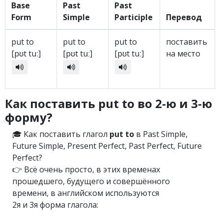
Base
Past
Past
Form
Simple
Participle
Перевод
put to
put to
put to
поставить
[pʊt tuː]
[pʊt tuː]
[pʊt tuː]
на место
Как поставить put to во 2-ю и 3-ю
форму?
🎓 Как поставить глагол
put to
в Past Simple,
Future Simple, Present Perfect, Past Perfect, Future
Perfect?
👉 Всё очень просто, в этих временах
прошедшего, будущего и совершённого
времени, в английском используются
2я и 3я форма глагола: