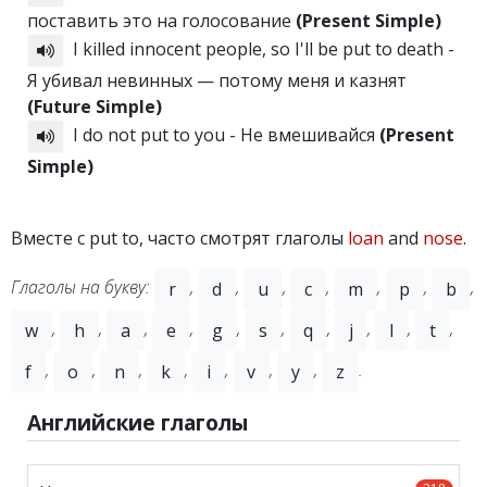
поставить это на голосование
(Present Simple)
I killed innocent people, so I'll be put to death -
Я убивал невинных — потому меня и казнят
(Future Simple)
I do not put to you - Не вмешивайся
(Present
Simple)
Вместе с put to, часто смотрят глаголы
loan
and
nose
.
Глаголы на букву:
,
,
,
,
,
,
,
r
d
u
c
m
p
b
,
,
,
,
,
,
,
,
,
,
w
h
a
e
g
s
q
j
l
t
,
,
,
,
,
,
,
.
f
o
n
k
i
v
y
z
Английские глаголы