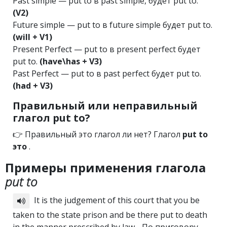
Past simple — put to в past simple, будет put to.
(V2)
Future simple — put to в future simple будет put to.
(will + V1)
Present Perfect — put to в present perfect будет
put to.
(have\has + V3)
Past Perfect — put to в past perfect будет put to.
(had + V3)
Правильный или неправильный
глагол put to?
👉 Правильный это глагол ли нет? Глагол
put to
это
.
Примеры применения глагола
put to
It is the judgement of this court that you be
taken to the state prison and be there put to death