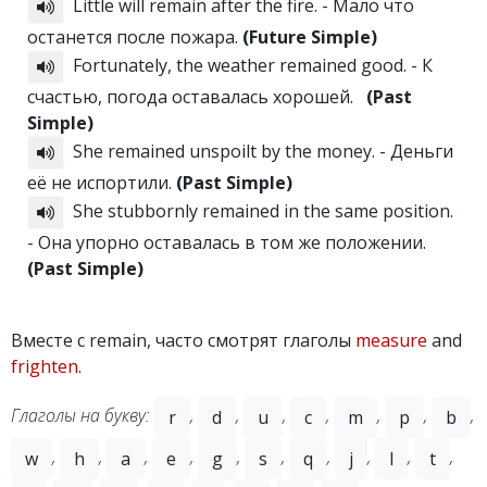
Little will remain after the fire. - Мало что
останется после пожара.
(Future Simple)
Fortunately, the weather remained good. - К
счастью, погода оставалась хорошей.
(Past
Simple)
She remained unspoilt by the money. - Деньги
её не испортили.
(Past Simple)
She stubbornly remained in the same position.
- Она упорно оставалась в том же положении.
(Past Simple)
Вместе с remain, часто смотрят глаголы
measure
and
frighten
.
Глаголы на букву:
,
,
,
,
,
,
,
r
d
u
c
m
p
b
,
,
,
,
,
,
,
,
,
,
w
h
a
e
g
s
q
j
l
t