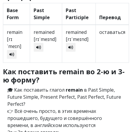
Base
Past
Past
Form
Simple
Participle
Перевод
remain
remained
remained
оставаться
[rɪ
[rɪˈmeɪnd]
[rɪˈmeɪnd]
ˈmeɪn]
Как поставить remain во 2-ю и 3-
ю форму?
🎓 Как поставить глагол
remain
в Past Simple,
Future Simple, Present Perfect, Past Perfect, Future
Perfect?
👉 Всё очень просто, в этих временах
прошедшего, будущего и совершённого
времени, в английском используются