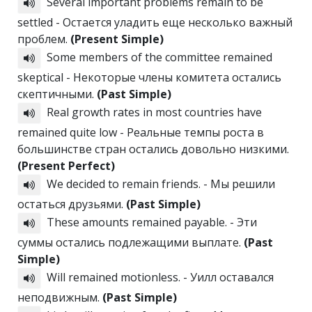
Several important problems remain to be
settled - Остается уладить еще несколько важный
проблем.
(Present Simple)
Some members of the committee remained
skeptical - Некоторые члены комитета остались
скептичными.
(Past Simple)
Real growth rates in most countries have
remained quite low - Реальные темпы роста в
большинстве стран остались довольно низкими.
(Present Perfect)
We decided to remain friends. - Мы решили
остаться друзьями.
(Past Simple)
These amounts remained payable. - Эти
суммы остались подлежащими выплате.
(Past
Simple)
Will remained motionless. - Уилл оставался
неподвижным.
(Past Simple)