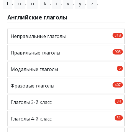
,
,
,
,
,
,
,
.
f
o
n
k
i
v
y
z
Английские глаголы
318
Неправильные глаголы
905
Правильные глаголы
5
Модальные глаголы
407
Фразовые глаголы
34
Глаголы 3-й класс
51
Глаголы 4-й класс