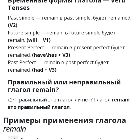
Временные формы глагола — Verb
Tenses
Past simple — remain в past simple, будет remained.
(V2)
Future simple — remain в future simple будет
remain.
(will + V1)
Present Perfect — remain в present perfect будет
remained.
(have\has + V3)
Past Perfect — remain в past perfect будет
remained.
(had + V3)
Правильный или неправильный
глагол remain?
👉 Правильный это глагол ли нет? Глагол
remain
это правильный глагол
.
Примеры применения глагола
remain