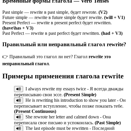
Временные формы глагола — Verb Tenses
Past simple — rewrite в past simple, будет rewrote.
(V2)
Future simple — rewrite в future simple будет rewrite.
(will + V1)
Present Perfect — rewrite в present perfect будет rewritten.
(have\has + V3)
Past Perfect — rewrite в past perfect будет rewritten.
(had + V3)
Правильный или неправильный глагол rewrite?
👉 Правильный это глагол ли нет? Глагол
rewrite это
неправильный глагол
.
Примеры применения глагола
rewrite
I always rewrite my essays twice - Я всегда дважды
переписываю свои эссе.
(Present Simple)
He is rewriting his introduction to show you later - Он
переписывает вступление, чтобы позже показать тебе.
(Present Continuous)
She rewrote her letter and calmed down - Она
переписала свое письмо и успокоилась.
(Past Simple)
The last episode must be rewritten - Последний