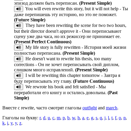
эпизод должен быть переписан.
(Present Simple)
You will even rewrite this story, but it will not help - Ты
даже перепишешь эту историю, но это не поможет.
(Future Simple)
They have been rewriting the scene for two two hours,
but their director doesn't approve it - Они переписывают
сцену уже два часа, но их режиссер не принимает ее.
(Present Perfect Continuous)
My life story is fully rewritten - История моей жизни
полностью переписана.
(Present Simple)
He doesn't want to rewrite his thesis, too many
corrections - Он не хочет переписывать свой диплом,
слишком много исправлений.
(Present Simple)
I will be rewriting this chapter tomorrow - Завтра я
буду переписывать эту главу.
(Future Continuous)
We rewrote his book and felt satisfied - Мы
переработали его книгу и остались довольны.
(Past
Simple)
Вместе с rewrite, часто смотрят глаголы
outfight
and
march
.
Глаголы на букву:
r
,
d
,
u
,
c
,
m
,
p
,
b
,
w
,
h
,
a
,
e
,
g
,
s
,
q
,
j
,
l
,
t
,
f
,
o
,
n
,
k
,
i
,
v
,
y
,
z
.