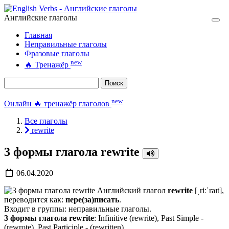
Английские глаголы
Главная
Неправильные глаголы
Фразовые глаголы
new
🔥
Тренажёр
Поиск
new
Онлайн 🔥 тренажёр глаголов
Все глаголы
rewrite
3 формы глагола rewrite
06.04.2020
Английский глагол
rewrite
[ˌriːˈraɪt],
переводится как:
пере(за)писать
.
Входит в группы: неправильные глаголы.
3 формы глагола rewrite
: Infinitive (rewrite), Past Simple -
(rewrote), Past Participle - (rewritten).