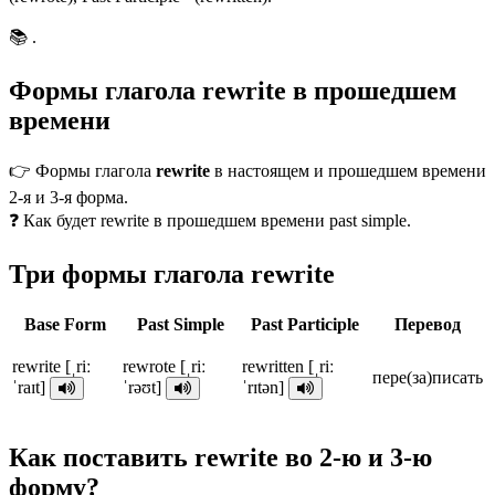
📚 .
Формы глагола rewrite в прошедшем
времени
👉 Формы глагола
rewrite
в настоящем и прошедшем времени
2-я и 3-я форма.
❓ Как будет rewrite в прошедшем времени past simple.
Три формы глагола rewrite
Base Form
Past Simple
Past Participle
Перевод
rewrite [ˌriː
rewrote [ˌriː
rewritten [ˌriː
пере(за)писать
ˈraɪt]
ˈrəʊt]
ˈrɪtən]
Как поставить rewrite во 2-ю и 3-ю
форму?