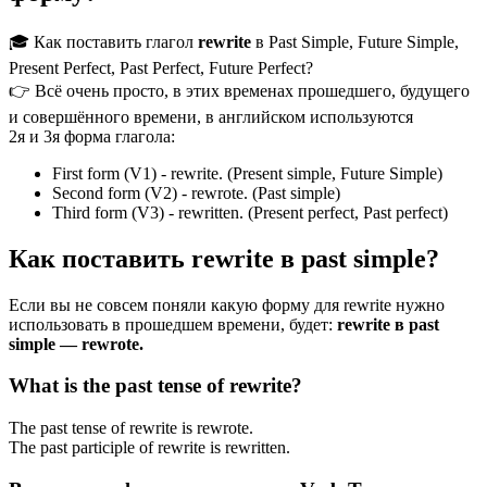
🎓 Как поставить глагол
rewrite
в Past Simple, Future Simple,
Present Perfect, Past Perfect, Future Perfect?
👉 Всё очень просто, в этих временах прошедшего, будущего
и совершённого времени, в английском используются
2я и 3я форма глагола:
First form (V1) - rewrite. (Present simple, Future Simple)
Second form (V2) - rewrote. (Past simple)
Third form (V3) - rewritten. (Present perfect, Past perfect)
Как поставить rewrite в past simple?
Если вы не совсем поняли какую форму для rewrite нужно
использовать в прошедшем времени, будет:
rewrite в past
simple — rewrote.
What is the past tense of rewrite?
The past tense of rewrite is rewrote.
The past participle of rewrite is rewritten.