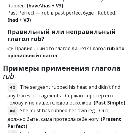
Rubbed.
(have\has + V3)
Past Perfect — rub в past perfect будет Rubbed.
(had + V3)
Правильный или неправильный
глагол rub?
👉 Правильный это глагол ли нет? Глагол
rub это
правильный глагол
.
Примеры применения глагола
rub
The sergeant rubbed his head and didn't find
any traces of fragments - Сержант протер его
голову и не нашел следов осколков.
(Past Simple)
She must has rubbed her own leg - Она,
должно быть, сама протерла себе ногу.
(Present
Perfect)