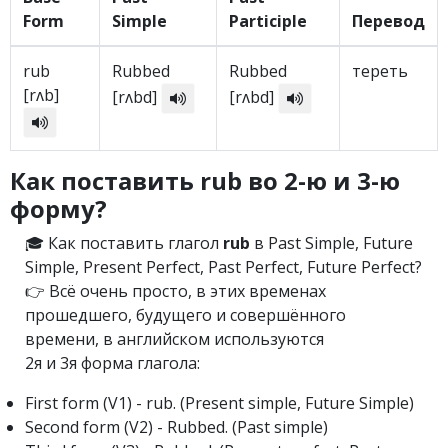
Form
Simple
Participle
Перевод
rub
Rubbed
Rubbed
тереть
[rʌb]
[rʌbd]
[rʌbd]
Как поставить rub во 2-ю и 3-ю
форму?
🎓 Как поставить глагол
rub
в Past Simple, Future
Simple, Present Perfect, Past Perfect, Future Perfect?
👉 Всё очень просто, в этих временах
прошедшего, будущего и совершённого
времени, в английском используются
2я и 3я форма глагола:
First form (V1) - rub. (Present simple, Future Simple)
Second form (V2) - Rubbed. (Past simple)