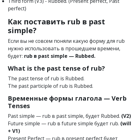
Third form (V3) - Rubbed. (Present perfect, Past
perfect)
Как поставить rub в past
simple?
Если вы не совсем поняли какую форму для rub
нужно использовать в прошедшем времени,
будет:
rub в past simple — Rubbed.
What is the past tense of rub?
The past tense of rub is Rubbed.
The past participle of rub is Rubbed.
Временные формы глагола — Verb
Tenses
Past simple — rub в past simple, будет Rubbed.
(V2)
Future simple — rub в future simple будет rub.
(will
+ V1)
Present Perfect — rub в present perfect будет