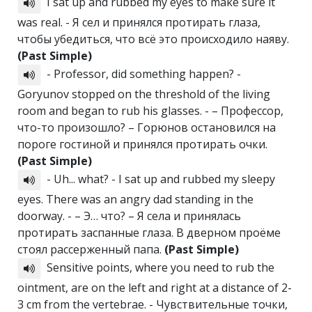
I sat up and rubbed my eyes to make sure it
was real. - Я сел и принялся протирать глаза,
чтобы убедиться, что всё это происходило наяву.
(Past Simple)
- Professor, did something happen? -
Goryunov stopped on the threshold of the living
room and began to rub his glasses. - – Профессор,
что-то произошло? – Горюнов остановился на
пороге гостиной и принялся протирать очки.
(Past Simple)
- Uh... what? - I sat up and rubbed my sleepy
eyes. There was an angry dad standing in the
doorway. - – Э… что? – Я села и принялась
протирать заспанные глаза. В дверном проёме
стоял рассерженный папа.
(Past Simple)
Sensitive points, where you need to rub the
ointment, are on the left and right at a distance of 2-
3 cm from the vertebrae. - Чувствительные точки,