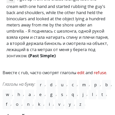
cream with one hand and started rubbing the guy's
back and shoulders, while the other hand held the
binoculars and looked at the object lying a hundred
meters away from me by the shore under an
umbrella. - Я поднялась с шезлонга, одной рукой
взяла крем и стала натирать спину и плечи парня,
а второй держала бинокль и смотрела на объект,
лежащий в ста метрах от меня у берега под
зонтиком.
(Past Simple)
Вместе с rub, часто смотрят глаголы
edit
and
refuse
.
Глаголы на букву:
,
,
,
,
,
,
,
r
d
u
c
m
p
b
,
,
,
,
,
,
,
,
,
,
w
h
a
e
g
s
q
j
l
t
,
,
,
,
,
,
,
.
f
o
n
k
i
v
y
z