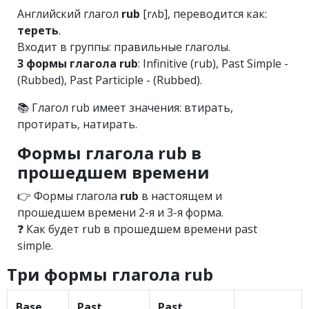
Английский глагол
rub
[rʌb], переводится как:
тереть
.
Входит в группы: правильные глаголы.
3 формы глагола rub
: Infinitive (rub), Past Simple -
(Rubbed), Past Participle - (Rubbed).
📚 Глагол rub имеет значения: втирать,
протирать, натирать.
Формы глагола rub в
прошедшем времени
👉 Формы глагола
rub
в настоящем и
прошедшем времени 2-я и 3-я форма.
❓ Как будет rub в прошедшем времени past
simple.
Три формы глагола rub
Base
Past
Past