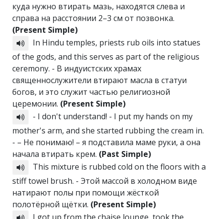
куда нужно втирать мазь, находятся слева и
справа на расстоянии 2–3 см от позвонка.
(Present Simple)
In Hindu temples, priests rub oils into statues
of the gods, and this serves as part of the religious
ceremony. - В индуистских храмах
священнослужители втирают масла в статуи
богов, и это служит частью религиозной
церемонии.
(Present Simple)
- I don't understand! - I put my hands on my
mother's arm, and she started rubbing the cream in.
- – Не понимаю! – я подставила маме руки, а она
начала втирать крем.
(Past Simple)
This mixture is rubbed cold on the floors with a
stiff towel brush. - Этой массой в холодном виде
натирают полы при помощи жёсткой
полотёрной щётки.
(Present Simple)
I got up from the chaise lounge, took the