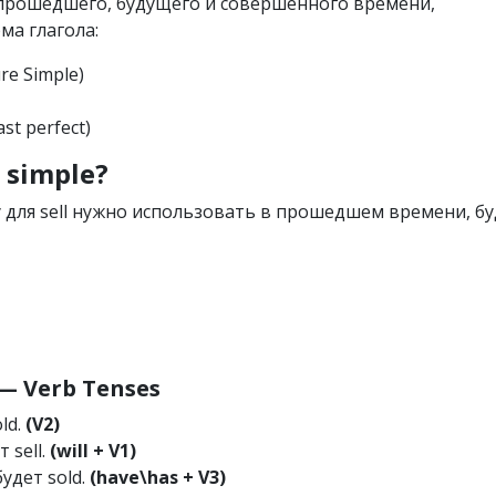
х прошедшего, будущего и совершённого времени,
ма глагола:
ure Simple)
ast perfect)
 simple?
 для sell нужно использовать в прошедшем времени, бу
 Verb Tenses
old.
(V2)
т sell.
(will + V1)
будет sold.
(have\has + V3)