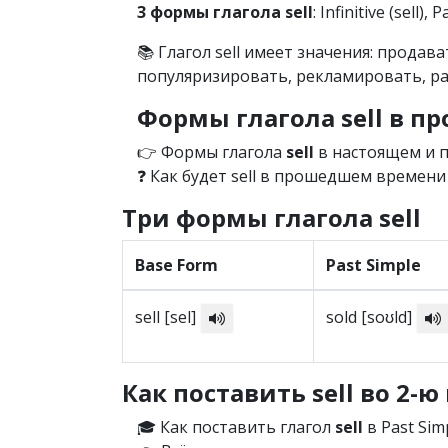
3 формы глагола sell
: Infinitive (sell), 
📚 Глагол sell имеет значения: продав
популяризировать, рекламировать, ра
Формы глагола sell в 
👉 Формы глагола
sell
в настоящем и п
❓ Как будет sell в прошедшем времени 
Три формы глагола sell
Base Form
Past Simple
sell [sel]
sold [soʊld]
Как поставить sell во 2-ю
🎓 Как поставить глагол
sell
в Past Simp