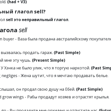
old.
(had + V3)
ый глагол sell?
гол
sell это неправильный глагол
.
агола
sell
lian buyer - Ваза была продана австралийскому покупател
на вызвалась продать гараж.
(Past Simple)
вай мне эту чушь.
(Present Simple)
 - У Хэнка не было улик, что я торгую наркотой.
(Past Sim
ing negliges - Жена шутит, что я мечтаю продавать белье.
 Я слышал, он продал свою душу на Ебей.
(Past Simple)
and grow wings - Рабы продадут хозяев и отрастят крылья.
t us go - Вы продадите мне орхидею и отпустите нас.
(Futu