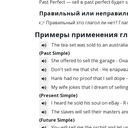
Past Perfect — sell в past perfect будет s
Правильный или неправильн
👉 Правильный это глагол ли нет? Гла
Примеры применения гл
The tea-set was sold to an austra
(Past Simple)
She offered to sell the garage - О
Don't sell me that shit - Не впари
Hank had no proof that I sell dope
My wife jokes that I dream of sell
(Present Simple)
I heard he sold his soul on eBay -
The slaves will sell their masters 
(Future Simple)
You will sell me the orchid and le