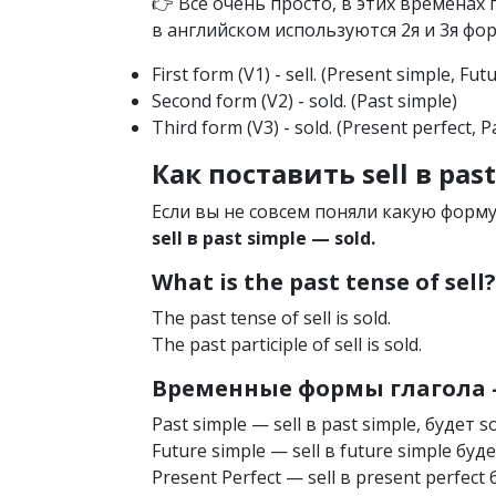
👉 Всё очень просто, в этих времена
в английском используются 2я и 3я фор
First form (V1) - sell. (Present simple, Fut
Second form (V2) - sold. (Past simple)
Third form (V3) - sold. (Present perfect, P
Как поставить sell в past
Если вы не совсем поняли какую форму
sell в past simple — sold.
What is the past tense of sell?
The past tense of sell is sold.
The past participle of sell is sold.
Временные формы глагола —
Past simple — sell в past simple, будет s
Future simple — sell в future simple буде
Present Perfect — sell в present perfect 