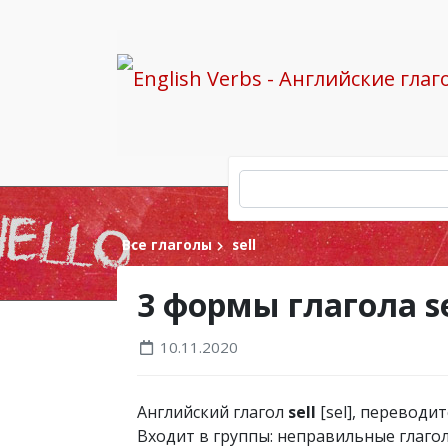
Все глаголы
sell
3 формы глагола s
10.11.2020
Английский глагол
sell
[sel], переводит
Входит в группы: неправильные глаголы