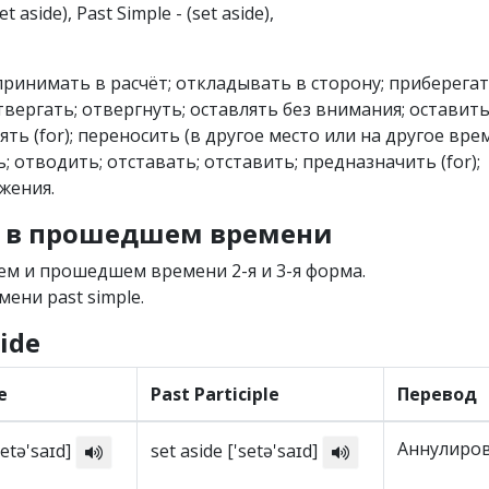
(set aside), Past Simple - (set aside),
е принимать в расчёт; откладывать в сторону; приберегат
вергать; отвергнуть; оставлять без внимания; оставить
ть (for); переносить (в другое место или на другое врем
 отводить; отставать; отставить; предназначить (for);
жения.
de в прошедшем времени
м и прошедшем времени 2-я и 3-я форма.
мени past simple.
ide
e
Past Participle
Перевод
Аннулиро
setə'saɪd]
set aside ['setə'saɪd]