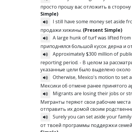
просто прошу вас отложить в сторон
Simple)
I still have some money set aside 
продажи хижины.
(Present Simple)
A large hunk of turf was lifted from 
приподнялся большой кусок дерна и о
Approximately $300 million of public
reporting period. - В целом за рассм
указанные цели было выделено около 
Otherwise, Mexico's motion to set 
Мексики об отмене ранее принятого 
Migrants are losing their jobs or str
Мигранты теряют свои рабочие места 
отправить их домой своим родственн
Surely you can set aside your fami
от твоей программы поддержки семей