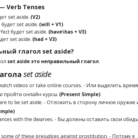
 Verb Tenses
дет set aside.
(V2)
 будет set aside.
(will + V1)
fect будет set aside.
(have\has + V3)
удет set aside.
(had + V3)
ый глагол set aside?
гол
set aside это неправильный глагол
.
агола
set aside
 watch videos or take online courses. - Или выделить время
и пройти онлайн-курсы.
(Present Simple)
re to be set aside. - Отложить в сторону личное оружие 
imple)
vances with the dwarves. - Вы должны оставить свои обид
e some of these prejudices against prostitution. - Потому я