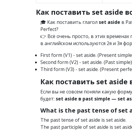
Как поставить set aside в
🎓 Как поставить глагол
set aside
в Pas
Perfect?
👉 Всё очень просто, в этих времена
в английском используются 2я и 3я фор
First form (V1) - set aside. (Present simpl
Second form (V2) - set aside. (Past simple)
Third form (V3) - set aside. (Present perfe
Как поставить set aside 
Если вы не совсем поняли какую форму
будет:
set aside в past simple — set as
What is the past tense of set 
The past tense of set aside is set aside.
The past participle of set aside is set asid