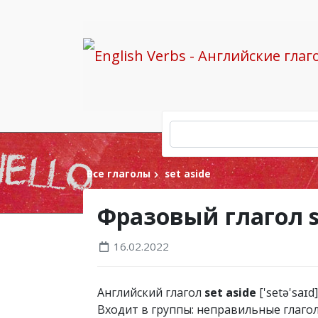
Все глаголы
set aside
Фразовый глагол s
16.02.2022
Английский глагол
set aside
['setə'saɪd
Входит в группы: неправильные глагол