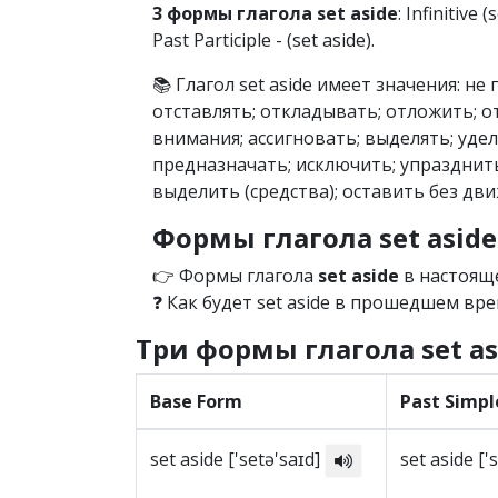
3 формы глагола set aside
: Infinitive 
Past Participle - (set aside).
📚 Глагол set aside имеет значения: н
отставлять; откладывать; отложить; от
внимания; ассигновать; выделять; уделя
предназначать; исключить; упразднить;
выделить (средства); оставить без дви
Формы глагола set asi
👉 Формы глагола
set aside
в настояще
❓ Как будет set aside в прошедшем вре
Три формы глагола set as
Base Form
Past Simpl
set aside ['setə'saɪd]
set aside ['