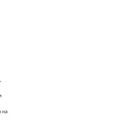
,
и
ы на