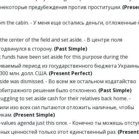
у некоторые предубеждения против проституции.
(Prese
from the cabin. - У меня еще остались деньги, отложенные 
the center of the field and set aside. - В центре поля
тодвинулся в сторону.
(Past Simple)
 funds have been set aside for this purpose during the
атриваемый период из государственного бюджета Украины
300 млн. долл. США.
(Present Perfect)
aside was dismissed. - Во всем же остальном ходатайство
арбитражного решения было отклонено.
(Past Simple)
uggling to set aside cash for their relatives back home. -
или изо всех сил пытаются отложить наличные, чтобы
икам.
(Present Simple)
ly-values agenda just this once. - Конечно ты можешь отст
ных ценностей только этот единственный раз.
(Present