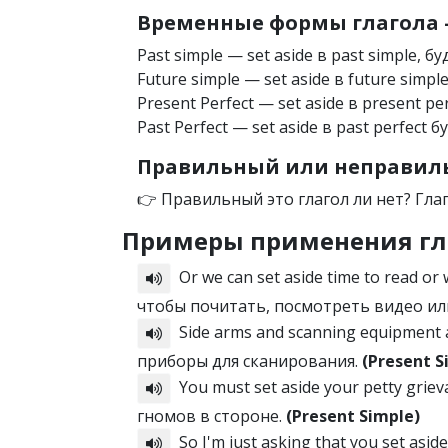
Временные формы глагола —
Past simple — set aside в past simple, бу
Future simple — set aside в future simple
Present Perfect — set aside в present per
Past Perfect — set aside в past perfect б
Правильный или неправильн
👉 Правильный это глагол ли нет? Гла
Примеры применения гл
Or we can set aside time to read or
чтобы почитать, посмотреть видео ил
Side arms and scanning equipment a
приборы для сканирования.
(Present S
You must set aside your petty grie
гномов в стороне.
(Present Simple)
So I'm just asking that you set asid