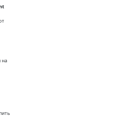
nt
от
 на
упить