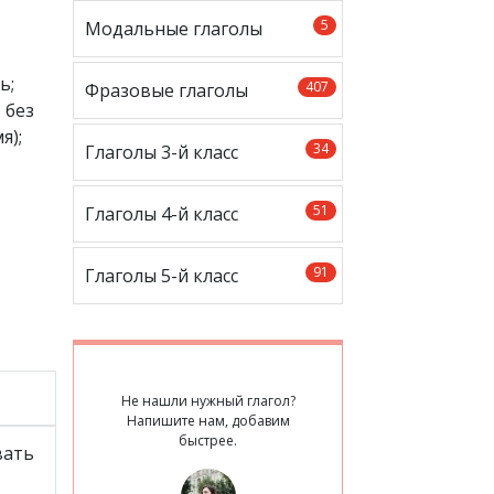
5
Модальные глаголы
ь;
407
Фразовые глаголы
 без
я);
34
Глаголы 3-й класс
51
Глаголы 4-й класс
91
Глаголы 5-й класс
Не нашли нужный глагол?
Напишите нам, добавим
быстрее.
вать