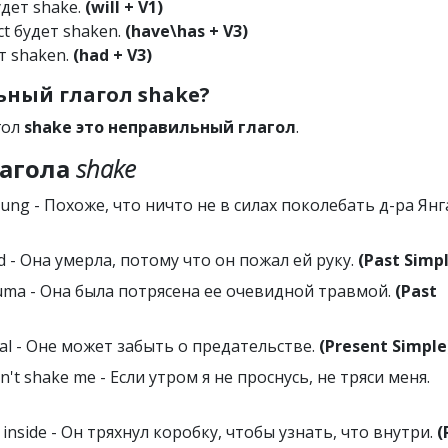
удет shake.
(will + V1)
ct будет shaken.
(have\has + V3)
ет shaken.
(had + V3)
ный глагол shake?
гол
shake это неправильный глагол
.
агола
shake
oung - Похоже, что ничто не в силах поколебать д-ра Янг
d - Она умерла, потому что он пожал ей руку.
(Past Simp
auma - Она была потрясена ее очевидной травмой.
(Past
ayal - Оне может забыть о предательстве.
(Present Simple
on't shake me - Если утром я не проснусь, не тряси меня.
s inside - Он тряхнул коробку, чтобы узнать, что внутри.
(