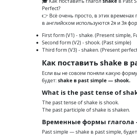
🎓 Как поставить глагол
shake
в Past S
Perfect?
👉 Всё очень просто, в этих времена
в английском используются 2я и 3я фор
First form (V1) - shake. (Present simple, 
Second form (V2) - shook. (Past simple)
Third form (V3) - shaken. (Present perfect
Как поставить shake в pa
Если вы не совсем поняли какую форм
будет:
shake в past simple — shook.
What is the past tense of sha
The past tense of shake is shook.
The past participle of shake is shaken.
Временные формы глагола —
Past simple — shake в past simple, буде