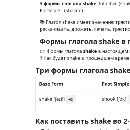
3 формы глагола shake
: Infinitive (sh
Participle - (shaken).
📚 Глагол shake имеет значения: тряст
раскачивать, дрожать, качать, трясти
Формы глагола shake 
👉 Формы глагола
shake
в настоящем 
❓ Как будет shake в прошедшем времен
Три формы глагола shak
Base Form
Past Simple
shake [ʃeɪk]
shook [ʃʊk]
Как поставить shake во 2