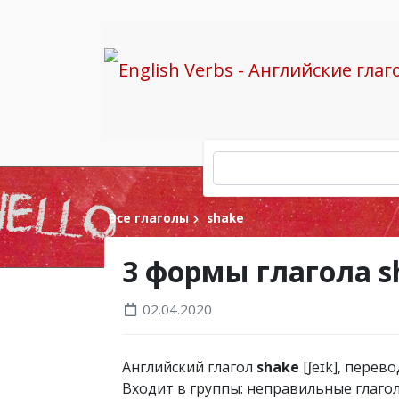
Все глаголы
shake
3 формы глагола 
02.04.2020
Английский глагол
shake
[ʃeɪk], перево
Входит в группы: неправильные глагол