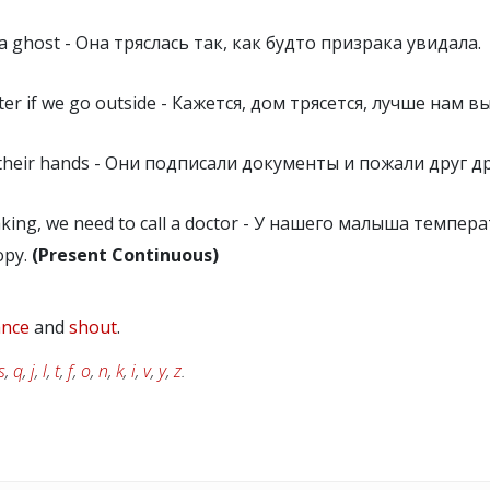
 a ghost - Она тряслась так, как будто призрака увидала.
etter if we go outside - Кажется, дом трясется, лучше нам 
their hands - Они подписали документы и пожали друг д
haking, we need to call a doctor - У нашего малыша темпер
ору.
(Present Continuous)
ance
and
shout
.
s
,
q
,
j
,
l
,
t
,
f
,
o
,
n
,
k
,
i
,
v
,
y
,
z
.