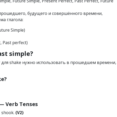
imple, Future Simple, Present Perfect, Past Perfect, Future
х прошедшего, будущего и совершённого времени,
ма глагола:
Future Simple)
, Past perfect)
st simple?
у для shake нужно использовать в прошедшем времени,
ke?
 Verb Tenses
т shook.
(V2)