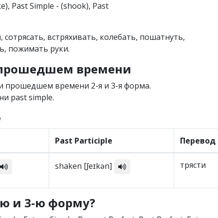
ake), Past Simple - (shook), Past
и, сотрясать, встряхивать, колебать, пошатнуть,
cь, пожимать руки.
в прошедшем времени
и прошедшем времени 2-я и 3-я форма.
и past simple.
e
Past Participle
Перевод
трясти
shaken [ʃeɪkən]
-ю и 3-ю форму?