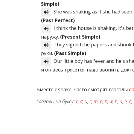
Simple)
She was shaking as if she had seen
(Past Perfect)
I think the house is shaking, it's b
наружу.
(Present Simple)
They signed the papers and shook 
руки.
(Past Simple)
Our little boy has fever and he's s
и он весь трясется, надо звонить докт
Вместе с shake, часто смотрят глаголы
d
Глаголы на букву:
r
,
d
,
u
,
c
,
m
,
p
,
b
,
w
,
h
,
a
,
e
,
g
,