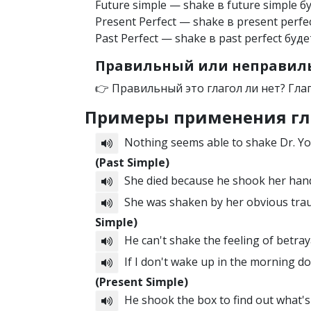
Future simple — shake в future simple б
Present Perfect — shake в present perfe
Past Perfect — shake в past perfect буд
Правильный или неправиль
👉 Правильный это глагол ли нет? Гла
Примеры применения гл
Nothing seems able to shake Dr. Y
(Past Simple)
She died because he shook her han
She was shaken by her obvious tr
Simple)
He can't shake the feeling of betr
If I don't wake up in the morning d
(Present Simple)
He shook the box to find out what'