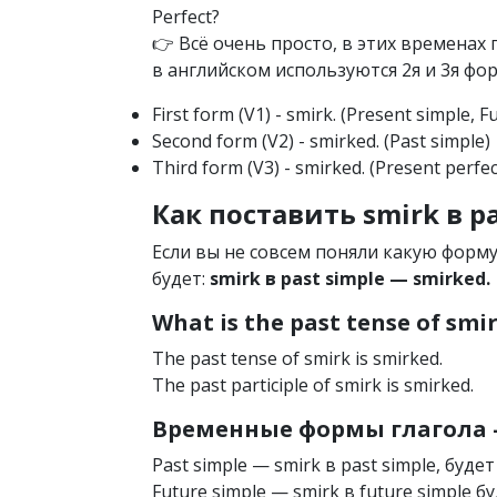
Perfect?
👉 Всё очень просто, в этих времена
в английском используются 2я и 3я фор
First form (V1) - smirk. (Present simple, F
Second form (V2) - smirked. (Past simple)
Third form (V3) - smirked. (Present perfec
Как поставить smirk в pa
Если вы не совсем поняли какую форм
будет:
smirk в past simple — smirked.
What is the past tense of smi
The past tense of smirk is smirked.
The past participle of smirk is smirked.
Временные формы глагола —
Past simple — smirk в past simple, будет
Future simple — smirk в future simple б