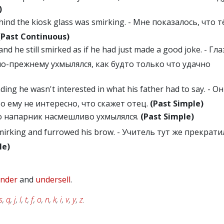
)
ind the kiosk glass was smirking. - Мне показалось, что 
(Past Continuous)
nd he still smirked as if he had just made a good joke. - Гла
по-прежнему ухмылялся, как будто только что удачно
ng he wasn't interested in what his father had to say. - Он
о ему не интересно, что скажет отец.
(Past Simple)
Его напарник насмешливо ухмылялся.
(Past Simple)
irking and furrowed his brow. - Учитель тут же прекрати
le)
nder
and
undersell
.
s
,
q
,
j
,
l
,
t
,
f
,
o
,
n
,
k
,
i
,
v
,
y
,
z
.