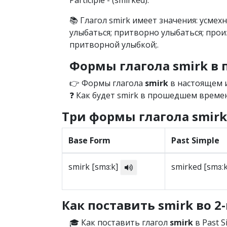
Participle - (smirked).
📚 Глагол smirk имеет значения: усмех
улыбаться; притворно улыбаться; произ
притворной улыбкой;.
Формы глагола smirk 
👉 Формы глагола
smirk
в настоящем и
❓ Как будет smirk в прошедшем времени
Три формы глагола smirk
Base Form
Past Simple
smirk [smɜ:k]
smirked [smɜː
Как поставить smirk во 2
🎓 Как поставить глагол
smirk
в Past S