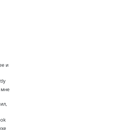
ее и
tly
 мне
чил,
ook
ухе