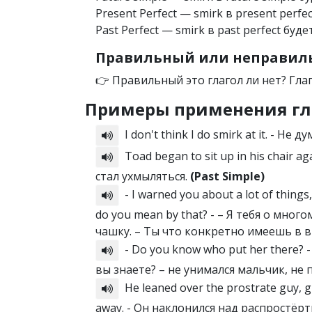
Present Perfect — smirk в present perfe
Past Perfect — smirk в past perfect буде
Правильный или неправиль
👉 Правильный это глагол ли нет? Гла
Примеры применения гл
I don't think I do smirk at it. - Н
Toad began to sit up in his chair ag
стал ухмыляться.
(Past Simple)
- I warned you about a lot of things,
do you mean by that? - – Я тебя о мно
чашку. – Ты что конкретно имеешь в 
- Do you know who put her there? - 
вы знаете? – не унимался мальчик, не 
He leaned over the prostrate guy, gr
away. - Он наклонился над распростёрт