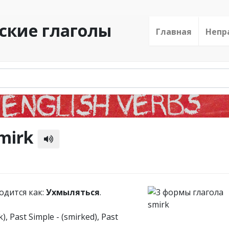
ские глаголы
Главная
Непр
mirk
водится как:
Ухмыляться
.
rk), Past Simple - (smirked), Past