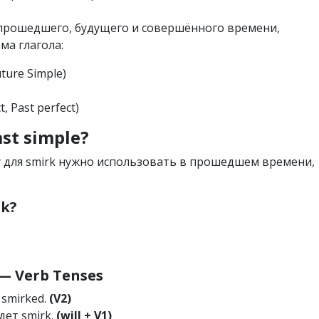
х прошедшего, будущего и совершённого времени,
ма глагола:
uture Simple)
t, Past perfect)
st simple?
у для smirk нужно использовать в прошедшем времени,
rk?
 Verb Tenses
 smirked.
(V2)
удет smirk.
(will + V1)