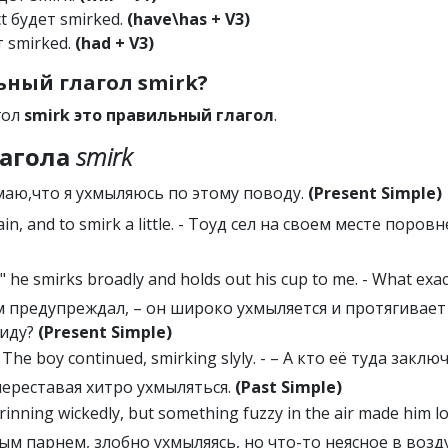
ct будет smirked.
(have\has + V3)
т smirked.
(had + V3)
ный глагол smirk?
гол
smirk это правильный глагол
.
агола
smirk
е думаю,что я ухмыляюсь по этому поводу.
(Present Simple)
ain, and to smirk a little. - Тоуд сел на своем месте поровн
" he smirks broadly and holds out his cup to me. - What exac
гом предупреждал, – он широко ухмыляется и протягивает
виду?
(Present Simple)
The boy continued, smirking slyly. - – А кто её туда заклю
переставая хитро ухмыляться.
(Past Simple)
inning wickedly, but something fuzzy in the air made him l
ым парнем, злобно ухмыляясь, но что-то неясное в возд