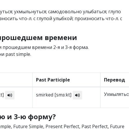
нуться; ухмыльнуться; самодовольно улыбаться; глупо
носить что-л. с глупой улыбкой; произносить что-л. с
в прошедшем времени
 прошедшем времени 2-я и 3-я форма.
 past simple.
Past Participle
Перевод
Ухмылятьс
kt]
smirked [smɜːkt]
-ю и 3-ю форму?
imple, Future Simple, Present Perfect, Past Perfect, Future