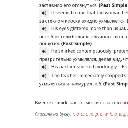
заставило его оглянуться.
(Past Simple
It seemed to me that the woman beh
за стеклом киоска ехидно ухмыляется.
His eyes glittered more than usual, a
него блестели больше обычного, и он 
пошутил.
(Past Simple)
He smirked contemptuously, pretendi
презрительно ухмылялся, делая вид, чт
His partner smirked mockingly. - 
The teacher immediately stopped sm
ухмыляться и нахмурил лоб.
(Past Simp
Вместе с smirk, часто смотрят глаголы
po
Глаголы на букву:
r
,
d
,
u
,
c
,
m
,
p
,
b
,
w
,
h
,
a
,
e
,
g
,