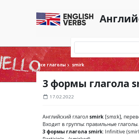
Англий
Все глаголы
smirk
3 формы глагола s
17.02.2022
Английский глагол
smirk
[smɜ:k], пере
Входит в группы: правильные глаголы.
3 формы глагола smirk
: Infinitive (smi