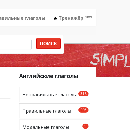
new
авильные глаголы
Тренажёр
🔥
ПОИСК
Английские глаголы
318
Неправильные глаголы
905
Правильные глаголы
5
Модальные глаголы