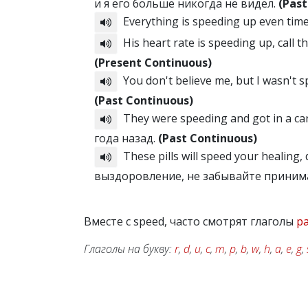
и я его больше никогда не видел.
(Past
Everything is speeding up even tim
His heart rate is speeding up, call
(Present Continuous)
You don't believe me, but I wasn't
(Past Continuous)
They were speeding and got in a ca
года назад.
(Past Continuous)
These pills will speed your healing
выздоровление, не забывайте приним
Вместе с speed, часто смотрят глаголы
p
Глаголы на букву:
r
,
d
,
u
,
c
,
m
,
p
,
b
,
w
,
h
,
a
,
e
,
g
,