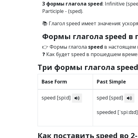
3 формы глагола speed
: Infinitive (sp
Participle - (sped).
📚 Глагол speed имеет значения: ускор
Формы глагола speed 
👉 Формы глагола
speed
в настоящем 
❓ Как будет speed в прошедшем времен
Три формы глагола spee
Base Form
Past Simple
speed [spi:d]
sped [spɛd]
speeded [ˈspiːdɪd
Как поставить speed во 2