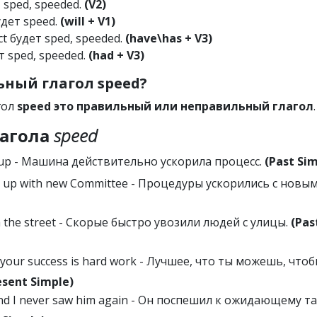
т sped, speeded.
(V2)
удет speed.
(will + V1)
ct будет sped, speeded.
(have\has + V3)
ет sped, speeded.
(had + V3)
ный глагол speed?
гол
speed это правильный или неправильный глагол
.
агола
speed
s up - Машина действительно ускорила процесс.
(Past Si
 up with new Сommittee - Процедуры ускорились с новы
the street - Скорые быстро увозили людей с улицы.
(Pas
 your success is hard work - Лучшее, что ты можешь, что
esent Simple)
and I never saw him again - Он поспешил к ожидающему та