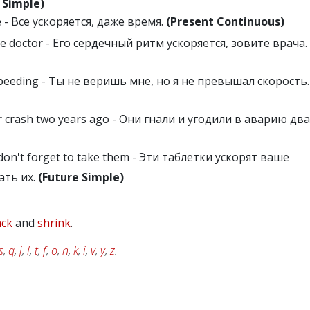
 Simple)
e - Все ускоряется, даже время.
(Present Continuous)
 the doctor - Его сердечный ритм ускоряется, зовите врача.
 speeding - Ты не веришь мне, но я не превышал скорость.
r crash two years ago - Они гнали и угодили в аварию два
, don't forget to take them - Эти таблетки ускорят ваше
ать их.
(Future Simple)
ack
and
shrink
.
s
,
q
,
j
,
l
,
t
,
f
,
o
,
n
,
k
,
i
,
v
,
y
,
z
.