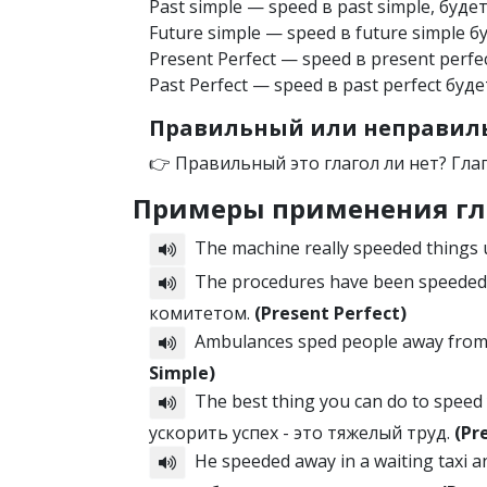
Past simple — speed в past simple, буде
Future simple — speed в future simple б
Present Perfect — speed в present perfe
Past Perfect — speed в past perfect буд
Правильный или неправиль
👉 Правильный это глагол ли нет? Гла
Примеры применения гл
The machine really speeded thing
The procedures have been speeded
комитетом.
(Present Perfect)
Ambulances sped people away from 
Simple)
The best thing you can do to speed
ускорить успех - это тяжелый труд.
(Pr
He speeded away in a waiting taxi 