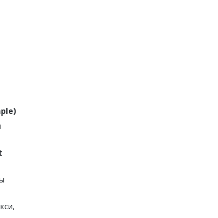
mple)
м
t
бы
кси,