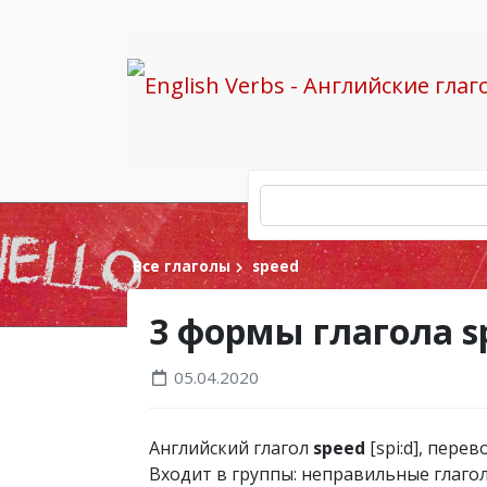
Все глаголы
speed
3 формы глагола 
05.04.2020
Английский глагол
speed
[spi:d], перев
Входит в группы: неправильные глаго