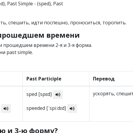
eed), Past Simple - (sped), Past
ять, спешить, идти поспешно, проноситься, торопить.
в прошедшем времени
и прошедшем времени 2-я и 3-я форма.
и past simple.
d
Past Participle
Перевод
ускорять, спеши
sped [spɛd]
]
speeded [ˈspiːdɪd]
-ю и 3-ю форму?