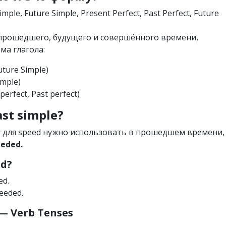
imple, Future Simple, Present Perfect, Past Perfect, Future
х прошедшего, будущего и совершённого времени,
ма глагола:
Future Simple)
imple)
perfect, Past perfect)
st simple?
у для speed нужно использовать в прошедшем времени,
eeded.
ed?
ed.
peeded.
 Verb Tenses