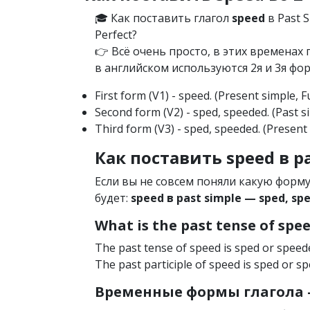
🎓 Как поставить глагол
speed
в Past S
Perfect?
👉 Всё очень просто, в этих времена
в английском используются 2я и 3я фор
First form (V1) - speed. (Present simple, 
Second form (V2) - sped, speeded. (Past s
Third form (V3) - sped, speeded. (Present 
Как поставить speed в pa
Если вы не совсем поняли какую форм
будет:
speed в past simple — sped, sp
What is the past tense of spe
The past tense of speed is sped or speed
The past participle of speed is sped or s
Временные формы глагола —