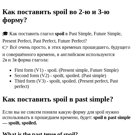
Как поставить spoil во 2-ю и 3-ю
форму?
🎓 Как поставить глагол
spoil
в Past Simple, Future Simple,
Present Perfect, Past Perfect, Future Perfect?
👉 Всё очень просто, в этих временах прошедшего, будущего
и совершённого времени, в английском используются
2я и 3я форма глагола:
First form (V1) - spoil. (Present simple, Future Simple)
Second form (V2) - spoilt, spoiled. (Past simple)
Third form (V3) - spoilt, spoiled. (Present perfect, Past
perfect)
Как поставить spoil в past simple?
Если вы не совсем поняли какую форму для spoil нужно
использовать в прошедшем времени, будет:
spoil в past simple
— spoilt, spoiled.
What is the past tense of spoil?