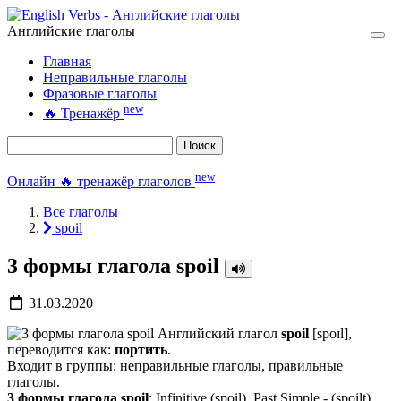
Английские глаголы
Главная
Неправильные глаголы
Фразовые глаголы
new
🔥
Тренажёр
Поиск
new
Онлайн 🔥 тренажёр глаголов
Все глаголы
spoil
3 формы глагола spoil
31.03.2020
Английский глагол
spoil
[spoɪl],
переводится как:
портить
.
Входит в группы: неправильные глаголы, правильные
глаголы.
3 формы глагола spoil
: Infinitive (spoil), Past Simple - (spoilt),