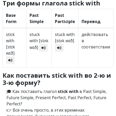
Три формы глагола stick with
Base
Past
Past
Form
Simple
Participle
Перевод
stick
stuck
stuck with
действовать
with
with [stʌk
[stʌk wɪð]
в
[stɪk
соответствии
wɪð]
wɪð]
Как поставить stick with во 2-ю и
3-ю форму?
🎓 Как поставить глагол
stick with
в Past Simple,
Future Simple, Present Perfect, Past Perfect, Future
Perfect?
👉 Всё очень просто, в этих временах