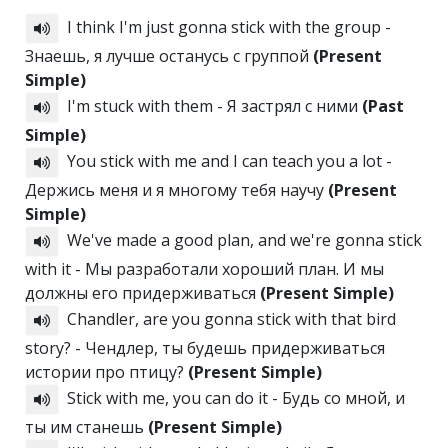
I think I'm just gonna stick with the group -
Знаешь, я лучше останусь с группой
(Present
Simple)
I'm stuck with them - Я застрял с ними
(Past
Simple)
You stick with me and I can teach you a lot -
Держись меня и я многому тебя научу
(Present
Simple)
We've made a good plan, and we're gonna stick
with it - Мы разработали хороший план. И мы
должны его придерживаться
(Present Simple)
Chandler, are you gonna stick with that bird
story? - Чендлер, ты будешь придерживаться
истории про птицу?
(Present Simple)
Stick with me, you can do it - Будь со мной, и
ты им станешь
(Present Simple)