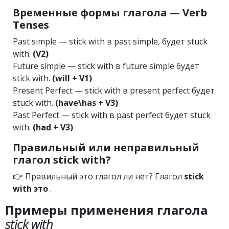
Временные формы глагола — Verb
Tenses
Past simple — stick with в past simple, будет stuck
with.
(V2)
Future simple — stick with в future simple будет
stick with.
(will + V1)
Present Perfect — stick with в present perfect будет
stuck with.
(have\has + V3)
Past Perfect — stick with в past perfect будет stuck
with.
(had + V3)
Правильный или неправильный
глагол stick with?
👉 Правильный это глагол ли нет? Глагол
stick
with это
.
Примеры применения глагола
stick with