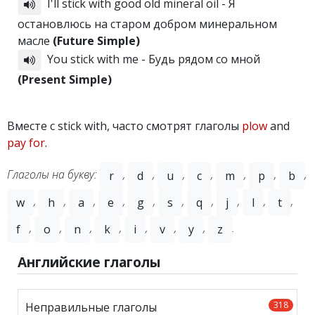
I'll stick with good old mineral oil - Я
остановлюсь на старом добром минеральном
масле
(Future Simple)
You stick with me - Будь рядом со мной
(Present Simple)
Вместе с stick with, часто смотрят глаголы
plow
and
pay for
.
Глаголы на букву:
,
,
,
,
,
,
,
r
d
u
c
m
p
b
,
,
,
,
,
,
,
,
,
,
w
h
a
e
g
s
q
j
l
t
,
,
,
,
,
,
,
.
f
o
n
k
i
v
y
z
Английские глаголы
318
Неправильные глаголы