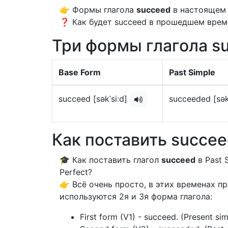
👉 Формы глагола
succeed
в настоящем 
❓ Как будет succeed в прошедшем време
Три формы глагола s
Base Form
Past Simple
succeed [səkˈsiːd]
succeeded [sək
Как поставить succee
🎓 Как поставить глагол
succeed
в Past S
Perfect?
👉 Всё очень просто, в этих временах 
используются 2я и 3я форма глагола:
First form (V1) - succeed. (Present si