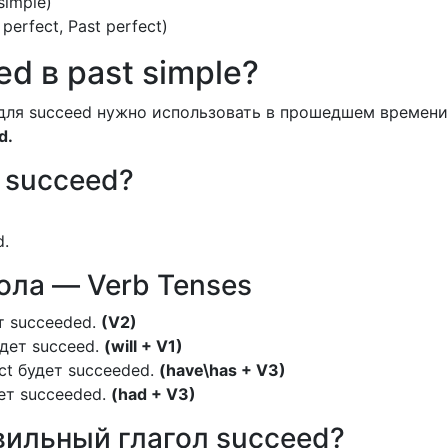
simple)
perfect, Past perfect)
d в past simple?
для succeed нужно использовать в прошедшем времени
d.
f succeed?
d.
ла — Verb Tenses
ет succeeded.
(V2)
удет succeed.
(will + V1)
ect будет succeeded.
(have\has + V3)
дет succeeded.
(had + V3)
ильный глагол succeed?