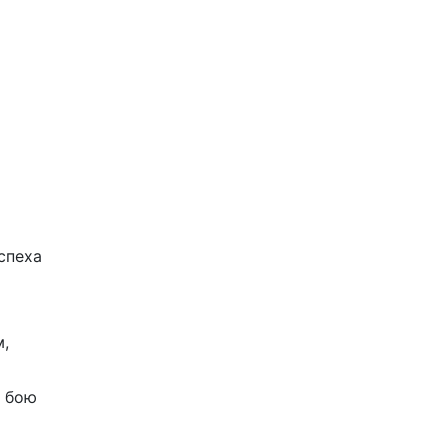
спеха
м,
м бою