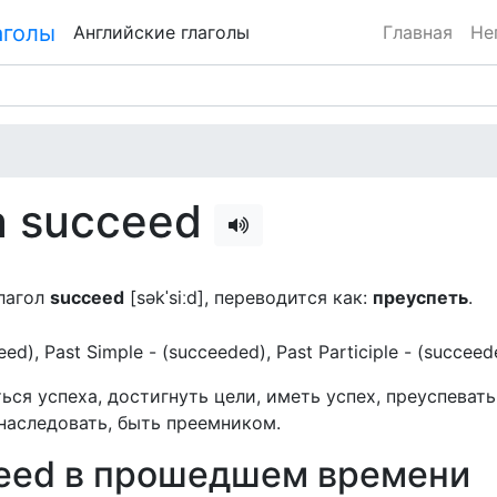
Английские глаголы
Главная
Не
а succeed
лагол
succeed
[səkˈsiːd], переводится как:
преуспеть
.
cceed), Past Simple - (succeeded), Past Participle - (succeed
ься успеха, достигнуть цели, иметь успех, преуспевать
 наследовать, быть преемником.
ceed в прошедшем времени