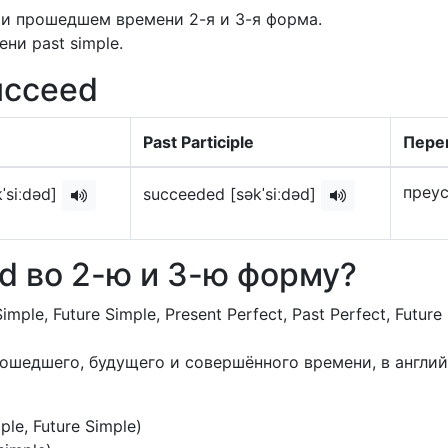
и прошедшем времени 2-я и 3-я форма.
ни past simple.
ucceed
Past Participle
Пере
преу
ˈsiːdəd]
succeeded [səkˈsiːdəd]
d во 2-ю и 3-ю форму?
imple, Future Simple, Present Perfect, Past Perfect, Future
прошедшего, будущего и совершённого времени, в англи
mple, Future Simple)