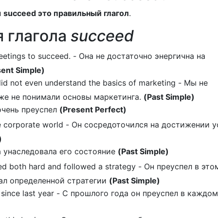
л
succeed это правильный глагол
.
 глагола
succeed
eetings to succeed. - Она не достаточно энергична на
sent Simple)
d not even understand the basics of marketing - Мы не
аже не понимали основы маркетинга.
(Past Simple)
 очень преуспел
(Present Perfect)
e corporate world - Он сосредоточился на достижении у
)
на унаследовала его состояние
(Past Simple)
 both hard and followed a strategy - Он преуспел в это
вал определенной стратегии
(Past Simple)
 since last year - С прошлого года он преуспел в каждо