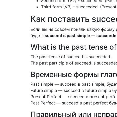
Second form (V2) - succeeded. (Past 
Third form (V3) - succeeded. (Present 
Как поставить succee
Если вы не совсем поняли какую форму 
будет:
succeed в past simple — succeede
What is the past tense o
The past tense of succeed is succeeded.
The past participle of succeed is succeede
Временные формы глаго
Past simple — succeed в past simple, буд
Future simple — succeed в future simple б
Present Perfect — succeed в present perf
Past Perfect — succeed в past perfect бу
Правильный или неправ