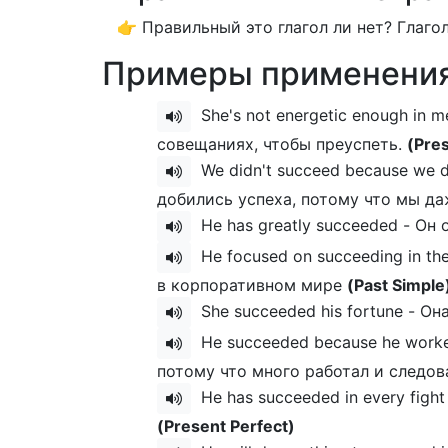
👉 Правильный это глагол ли нет? Глаго
Примеры применения
She's not energetic enough in m
совещаниях, чтобы преуспеть.
(Pre
We didn't succeed because we di
добились успеха, потому что мы д
He has greatly succeeded - Он
He focused on succeeding in th
в корпоративном мире
(Past Simple
She succeeded his fortune - О
He succeeded because he worked
потому что много работал и следо
He has succeeded in every fight
(Present Perfect)