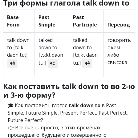
Три формы глагола talk down to
Base
Past
Past
Form
Simple
Participle
Перевод
talk down
talked
talked
говорить
to [tɔːk
down to
down to
с кем-
daʊn tuː]
[tɔːkt daʊn
[tɔːkt daʊn
либо
свысока
tuː]
tuː]
Как поставить talk down to во 2-ю
и 3-ю форму?
🎓 Как поставить глагол
talk down to
в Past
Simple, Future Simple, Present Perfect, Past Perfect,
Future Perfect?
👉 Всё очень просто, в этих временах
прошедшего, будущего и совершённого