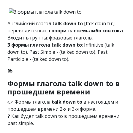
Английский глагол
talk down to
[tɔːk daʊn tuː],
переводится как:
говорить с кем-либо свысока
.
Входит в группы: фразовые глаголы.
3 формы глагола talk down to
: Infinitive (talk
down to), Past Simple - (talked down to), Past
Participle - (talked down to).
📚 .
Формы глагола talk down to в
прошедшем времени
👉 Формы глагола
talk down to
в настоящем и
прошедшем времени 2-я и 3-я форма.
❓ Как будет talk down to в прошедшем времени
past simple.