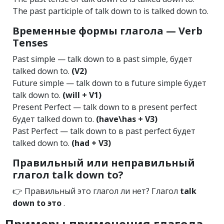
The past participle of talk down to is talked down to.
Временные формы глагола — Verb
Tenses
Past simple — talk down to в past simple, будет
talked down to.
(V2)
Future simple — talk down to в future simple будет
talk down to.
(will + V1)
Present Perfect — talk down to в present perfect
будет talked down to.
(have\has + V3)
Past Perfect — talk down to в past perfect будет
talked down to.
(had + V3)
Правильный или неправильный
глагол talk down to?
👉 Правильный это глагол ли нет? Глагол
talk
down to это
.
Примеры применения глагола