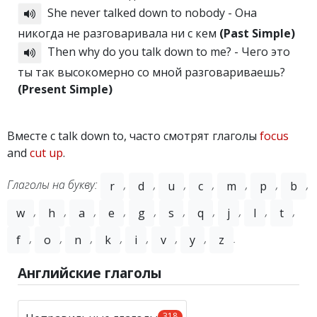
She never talked down to nobody - Она
никогда не разговаривала ни с кем
(Past Simple)
Then why do you talk down to me? - Чего это
ты так высокомерно со мной разговариваешь?
(Present Simple)
Вместе с talk down to, часто смотрят глаголы
focus
and
cut up
.
Глаголы на букву:
,
,
,
,
,
,
,
r
d
u
c
m
p
b
,
,
,
,
,
,
,
,
,
,
w
h
a
e
g
s
q
j
l
t
,
,
,
,
,
,
,
.
f
o
n
k
i
v
y
z
Английские глаголы
318