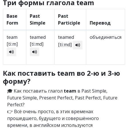
Три формы глагола team
Base
Past
Past
Form
Simple
Participle
Перевод
team
teamed
teamed
объединяться
[tiːm]
[tiːmd]
[tiːmd]
Как поставить team во 2-ю и 3-ю
форму?
🎓 Как поставить глагол
team
в Past Simple,
Future Simple, Present Perfect, Past Perfect, Future
Perfect?
👉 Всё очень просто, в этих временах
прошедшего, будущего и совершённого
времени, в английском используются