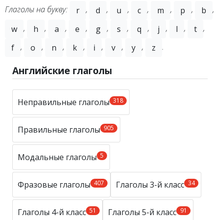
Глаголы на букву:
,
,
,
,
,
,
,
r
d
u
c
m
p
b
,
,
,
,
,
,
,
,
,
,
w
h
a
e
g
s
q
j
l
t
,
,
,
,
,
,
,
.
f
o
n
k
i
v
y
z
Английские глаголы
318
Неправильные глаголы
905
Правильные глаголы
5
Модальные глаголы
407
34
Фразовые глаголы
Глаголы 3-й класс
51
91
Глаголы 4-й класс
Глаголы 5-й класс