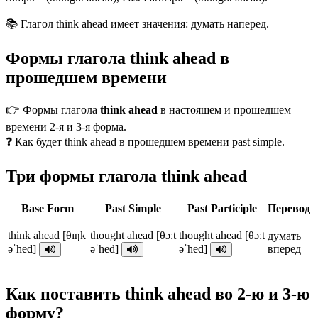
📚 Глагол think ahead имеет значения: думать наперед.
Формы глагола think ahead в
прошедшем времени
👉 Формы глагола
think ahead
в настоящем и прошедшем
времени 2-я и 3-я форма.
❓ Как будет think ahead в прошедшем времени past simple.
Три формы глагола think ahead
Base Form
Past Simple
Past Participle
Перевод
think ahead [θɪŋk
thought ahead [θɔːt
thought ahead [θɔːt
думать
əˈhed]
əˈhed]
əˈhed]
вперед
Как поставить think ahead во 2-ю и 3-ю
форму?