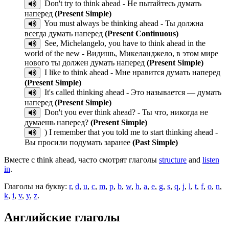
Don't try to think ahead - Не пытайтесь думать
наперед
(Present Simple)
You must always be thinking ahead - Ты должна
всегда думать наперед
(Present Continuous)
See, Michelangelo, you have to think ahead in the
world of the new - Видишь, Микеланджело, в этом мире
нового ты должен думать наперед
(Present Simple)
I like to think ahead - Мне нравится думать наперед
(Present Simple)
It's called thinking ahead - Это называется — думать
наперед
(Present Simple)
Don't you ever think ahead? - Ты что, никогда не
думаешь наперед?
(Present Simple)
) I remember that you told me to start thinking ahead -
Вы просили подумать заранее
(Past Simple)
Вместе с think ahead, часто смотрят глаголы
structure
and
listen
in
.
Глаголы на букву:
r
,
d
,
u
,
c
,
m
,
p
,
b
,
w
,
h
,
a
,
e
,
g
,
s
,
q
,
j
,
l
,
t
,
f
,
o
,
n
,
k
,
i
,
v
,
y
,
z
.
Английские глаголы