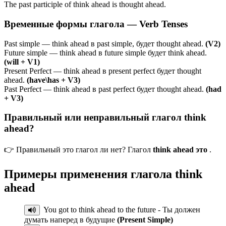
The past participle of think ahead is thought ahead.
Временные формы глагола — Verb Tenses
Past simple — think ahead в past simple, будет thought ahead.
(V2)
Future simple — think ahead в future simple будет think ahead.
(will + V1)
Present Perfect — think ahead в present perfect будет thought
ahead.
(have\has + V3)
Past Perfect — think ahead в past perfect будет thought ahead.
(had
+ V3)
Правильный или неправильный глагол think
ahead?
👉 Правильный это глагол ли нет? Глагол
think ahead это
.
Примеры применения глагола
think
ahead
You got to think ahead to the future - Ты должен
думать наперед в будущие
(Present Simple)