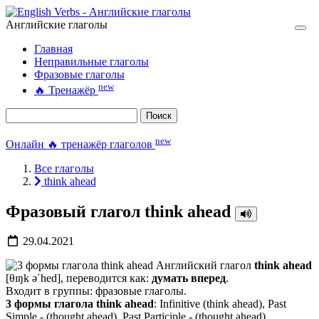
Английские глаголы
Главная
Неправильные глаголы
Фразовые глаголы
new
🔥
Тренажёр
Поиск
new
Онлайн 🔥 тренажёр глаголов
Все глаголы
think ahead
Фразовый глагол think ahead
29.04.2021
Английский глагол
think ahead
[θɪŋk əˈhed], переводится как:
думать вперед
.
Входит в группы: фразовые глаголы.
3 формы глагола think ahead
: Infinitive (think ahead), Past
Simple - (thought ahead), Past Participle - (thought ahead).