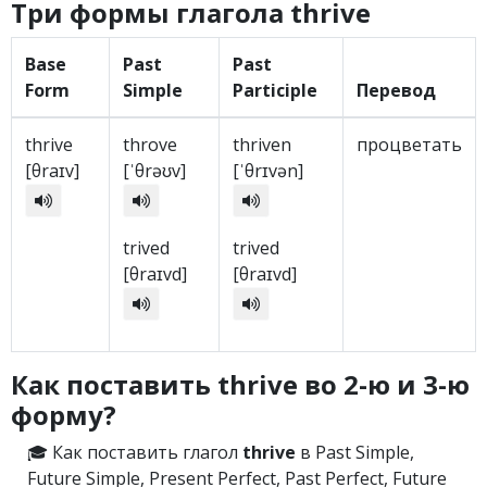
Три формы глагола thrive
Base
Past
Past
Form
Simple
Participle
Перевод
thrive
throve
thriven
процветать
[θraɪv]
[ˈθrəʊv]
[ˈθrɪvən]
trived
trived
[θraɪvd]
[θraɪvd]
Как поставить thrive во 2-ю и 3-ю
форму?
🎓 Как поставить глагол
thrive
в Past Simple,
Future Simple, Present Perfect, Past Perfect, Future