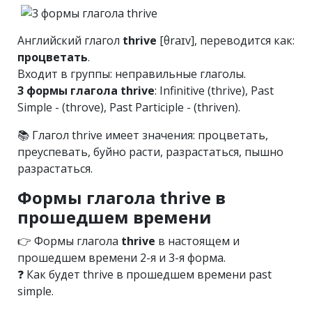
Английский глагол
thrive
[θraɪv], переводится как:
процветать
.
Входит в группы: неправильные глаголы.
3 формы глагола thrive
: Infinitive (thrive), Past
Simple - (throve), Past Participle - (thriven).
📚 Глагол thrive имеет значения: процветать,
преуспевать, буйно расти, разрастаться, пышно
разрастаться.
Формы глагола thrive в
прошедшем времени
👉 Формы глагола
thrive
в настоящем и
прошедшем времени 2-я и 3-я форма.
❓ Как будет thrive в прошедшем времени past
simple.