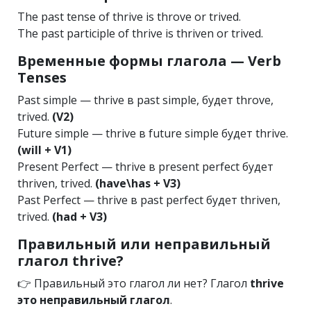
The past tense of thrive is throve or trived.
The past participle of thrive is thriven or trived.
Временные формы глагола — Verb
Tenses
Past simple — thrive в past simple, будет throve,
trived.
(V2)
Future simple — thrive в future simple будет thrive.
(will + V1)
Present Perfect — thrive в present perfect будет
thriven, trived.
(have\has + V3)
Past Perfect — thrive в past perfect будет thriven,
trived.
(had + V3)
Правильный или неправильный
глагол thrive?
👉 Правильный это глагол ли нет? Глагол
thrive
это неправильный глагол
.