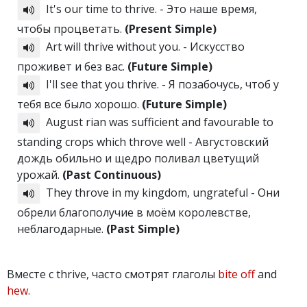
It's our time to thrive. - Это наше время,
чтобы процветать.
(Present Simple)
Art will thrive without you. - Искусство
проживет и без вас.
(Future Simple)
I'll see that you thrive. - Я позабочусь, чтоб у
тебя все было хорошо.
(Future Simple)
August rian was sufficient and favourable to
standing crops which throve well - Августовский
дождь обильно и щедро поливал цветущий
урожай.
(Past Continuous)
They throve in my kingdom, ungrateful - Они
обрели благополучие в моём королевстве,
неблагодарные.
(Past Simple)
Вместе с thrive, часто смотрят глаголы
bite off
and
hew
.