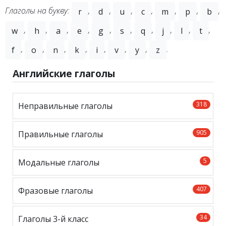
Глаголы на букву:
,
,
,
,
,
,
,
r
d
u
c
m
p
b
,
,
,
,
,
,
,
,
,
,
w
h
a
e
g
s
q
j
l
t
,
,
,
,
,
,
,
.
f
o
n
k
i
v
y
z
Английские глаголы
318
Неправильные глаголы
905
Правильные глаголы
5
Модальные глаголы
407
Фразовые глаголы
34
Глаголы 3-й класс