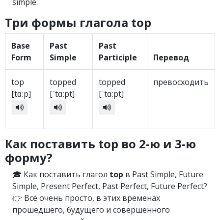
simple.
Три формы глагола top
Base
Past
Past
Form
Simple
Participle
Перевод
top
topped
topped
превосходить
[tɑːp]
[ˈtɑːpt]
[ˈtɑːpt]
Как поставить top во 2-ю и 3-ю
форму?
🎓 Как поставить глагол
top
в Past Simple, Future
Simple, Present Perfect, Past Perfect, Future Perfect?
👉 Всё очень просто, в этих временах
прошедшего, будущего и совершённого