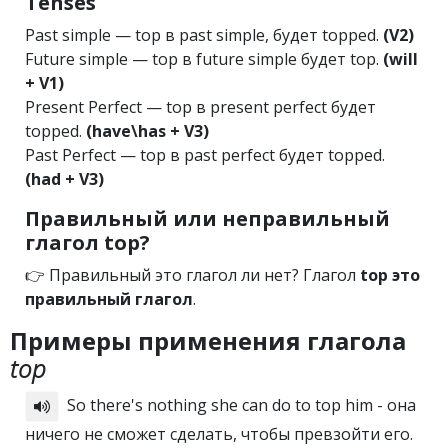
Tenses
Past simple — top в past simple, будет topped.
(V2)
Future simple — top в future simple будет top.
(will
+ V1)
Present Perfect — top в present perfect будет
topped.
(have\has + V3)
Past Perfect — top в past perfect будет topped.
(had + V3)
Правильный или неправильный
глагол top?
👉 Правильный это глагол ли нет? Глагол
top это
правильный глагол
.
Примеры применения глагола
top
So there's nothing she can do to top him - она
ничего не сможет сделать, чтобы превзойти его.