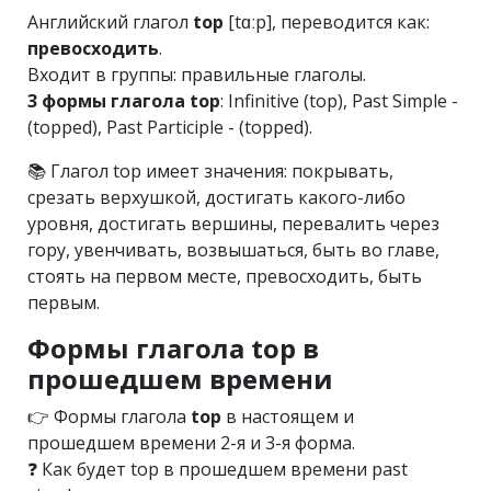
Английский глагол
top
[tɑːp], переводится как:
превосходить
.
Входит в группы: правильные глаголы.
3 формы глагола top
: Infinitive (top), Past Simple -
(topped), Past Participle - (topped).
📚 Глагол top имеет значения: покрывать,
срезать верхушкой, достигать какого-либо
уровня, достигать вершины, перевалить через
гору, увенчивать, возвышаться, быть во главе,
стоять на первом месте, превосходить, быть
первым.
Формы глагола top в
прошедшем времени
👉 Формы глагола
top
в настоящем и
прошедшем времени 2-я и 3-я форма.
❓ Как будет top в прошедшем времени past