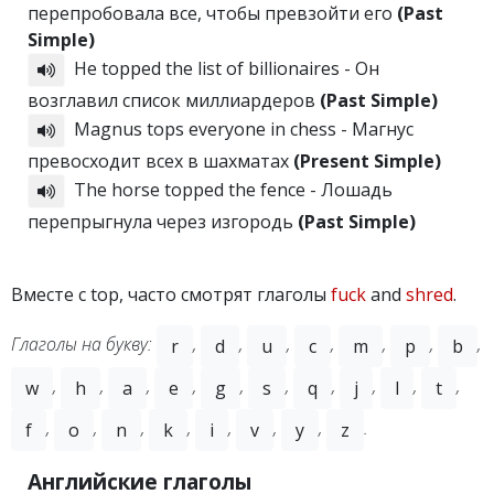
перепробовала все, чтобы превзойти его
(Past
Simple)
He topped the list of billionaires - Он
возглавил список миллиардеров
(Past Simple)
Magnus tops everyone in chess - Магнус
превосходит всех в шахматах
(Present Simple)
The horse topped the fence - Лошадь
перепрыгнула через изгородь
(Past Simple)
Вместе с top, часто смотрят глаголы
fuck
and
shred
.
Глаголы на букву:
,
,
,
,
,
,
,
r
d
u
c
m
p
b
,
,
,
,
,
,
,
,
,
,
w
h
a
e
g
s
q
j
l
t
,
,
,
,
,
,
,
.
f
o
n
k
i
v
y
z
Английские глаголы