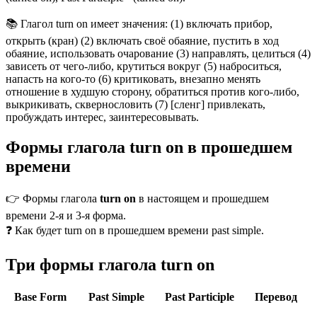
📚 Глагол turn on имеет значения: (1) включать прибор,
открыть (кран) (2) включать своё обаяние, пустить в ход
обаяние, использовать очарование (3) направлять, целиться (4)
зависеть от чего-либо, крутиться вокруг (5) наброситься,
напасть на кого-то (6) критиковать, внезапно менять
отношение в худшую сторону, обратиться против кого-либо,
выкрикивать, сквернословить (7) [сленг] привлекать,
пробуждать интерес, заинтересовывать.
Формы глагола turn on в прошедшем
времени
👉 Формы глагола
turn on
в настоящем и прошедшем
времени 2-я и 3-я форма.
❓ Как будет turn on в прошедшем времени past simple.
Три формы глагола turn on
Base Form
Past Simple
Past Participle
Перевод