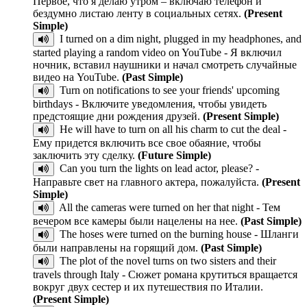
Первое, что я делаю утром – включаю телефон и
бездумно листаю ленту в социальных сетях.
(Present
Simple)
I turned on a dim night, plugged in my headphones, and
started playing a random video on YouTube - Я включил
ночник, вставил наушники и начал смотреть случайные
видео на YouTube.
(Past Simple)
Turn on notifications to see your friends' upcoming
birthdays - Включите уведомления, чтобы увидеть
предстоящие дни рождения друзей.
(Present Simple)
He will have to turn on all his charm to cut the deal -
Ему придется включить все свое обаяние, чтобы
заключить эту сделку.
(Future Simple)
Can you turn the lights on lead actor, please? -
Направьте свет на главного актера, пожалуйста.
(Present
Simple)
All the cameras were turned on her that night - Тем
вечером все камеры были нацелены на нее.
(Past Simple)
The hoses were turned on the burning house - Шланги
были направлены на горящий дом.
(Past Simple)
The plot of the novel turns on two sisters and their
travels through Italy - Сюжет романа крутиться вращается
вокруг двух сестер и их путешествия по Италии.
(Present Simple)