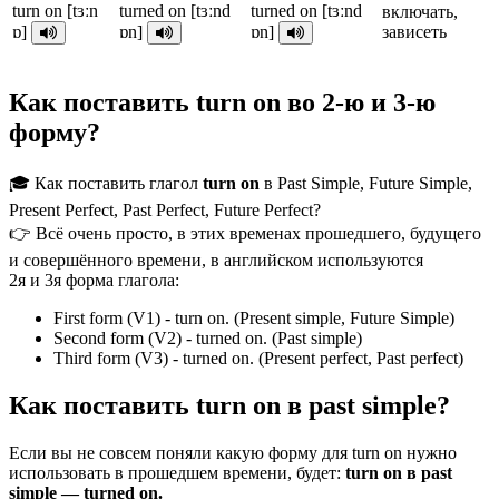
turn on [tɜːn
turned on [tɜːnd
turned on [tɜːnd
включать,
ɒ]
ɒn]
ɒn]
зависеть
Как поставить turn on во 2-ю и 3-ю
форму?
🎓 Как поставить глагол
turn on
в Past Simple, Future Simple,
Present Perfect, Past Perfect, Future Perfect?
👉 Всё очень просто, в этих временах прошедшего, будущего
и совершённого времени, в английском используются
2я и 3я форма глагола:
First form (V1) - turn on. (Present simple, Future Simple)
Second form (V2) - turned on. (Past simple)
Third form (V3) - turned on. (Present perfect, Past perfect)
Как поставить turn on в past simple?
Если вы не совсем поняли какую форму для turn on нужно
использовать в прошедшем времени, будет:
turn on в past
simple — turned on.