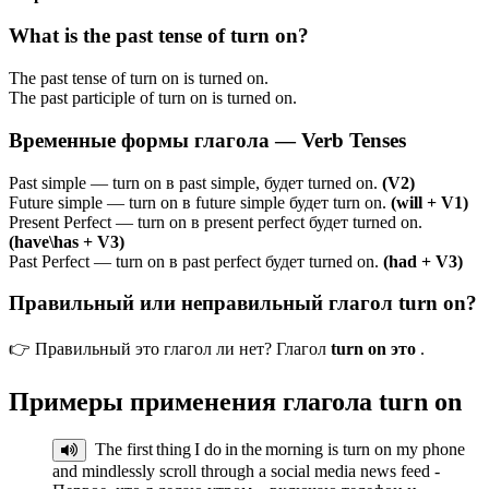
What is the past tense of turn on?
The past tense of turn on is turned on.
The past participle of turn on is turned on.
Временные формы глагола — Verb Tenses
Past simple — turn on в past simple, будет turned on.
(V2)
Future simple — turn on в future simple будет turn on.
(will + V1)
Present Perfect — turn on в present perfect будет turned on.
(have\has + V3)
Past Perfect — turn on в past perfect будет turned on.
(had + V3)
Правильный или неправильный глагол turn on?
👉 Правильный это глагол ли нет? Глагол
turn on это
.
Примеры применения глагола
turn on
The first thing I do in the morning is turn on my phone
and mindlessly scroll through a social media news feed -