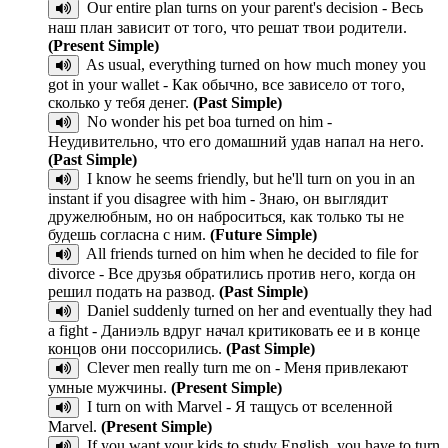
Our entire plan turns on your parent's decision - Весь
наш план зависит от того, что решат твои родители.
(Present Simple)
As usual, everything turned on how much money you
got in your wallet - Как обычно, все зависело от того,
сколько у тебя денег.
(Past Simple)
No wonder his pet boa turned on him -
Неудивительно, что его домашний удав напал на него.
(Past Simple)
I know he seems friendly, but he'll turn on you in an
instant if you disagree with him - Знаю, он выглядит
дружелюбным, но он наброситься, как только ты не
будешь согласна с ним.
(Future Simple)
All friends turned on him when he decided to file for
divorce - Все друзья обратились против него, когда он
решил подать на развод.
(Past Simple)
Daniel suddenly turned on her and eventually they had
a fight - Даниэль вдруг начал критиковать ее и в конце
концов они поссорились.
(Past Simple)
Clever men really turn me on - Меня привлекают
умные мужчины.
(Present Simple)
I turn on with Marvel - Я тащусь от вселенной
Marvel.
(Present Simple)
If you want your kids to study English, you have to turn