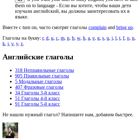
them on to language - Если вы хотите, чтобы ваши дети
изучали английский, вы должны заинтересовать их в
языке.
Вместе с turn on, часто смотрят глаголы
complain
and
bring up
.
Глаголы на букву:
r
,
d
,
u
,
c
,
m
,
p
,
b
,
w
,
h
,
a
,
e
,
g
,
s
,
q
,
j
,
l
,
t
,
f
,
o
,
n
,
k
,
i
,
v
,
y
,
z
.
Английские глаголы
318
Неправильные глаголы
905
Правильные глаголы
5
Модальные глаголы
407
Фразовые глаголы
34
Глаголы 3-й класс
51
Глаголы 4-й класс
91
Глаголы 5-й класс
Не нашли нужный глагол? Напишите нам, добавим быстрее.