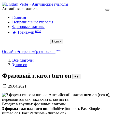
Английские глаголы
Главная
Неправильные глаголы
Фразовые глаголы
new
🔥
Тренажёр
Поиск
new
Онлайн 🔥 тренажёр глаголов
Все глаголы
turn on
Фразовый глагол turn on
29.04.2021
Английский глагол
turn on
[tɜːn ɒ],
переводится как:
включать, зависеть
.
Входит в группы: фразовые глаголы.
3 формы глагола turn on
: Infinitive (turn on), Past Simple -
(turned on), Past Participle - (turned on).