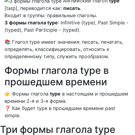
Английский глагол
type
[taɪp], переводится как:
писать
.
Входит в группы: правильные глаголы.
3 формы глагола type
: Infinitive (type), Past Simple -
(typed), Past Participle - (typed).
📚 Глагол type имеет значения: писать, печатать,
определять, классифицировать, относить к
определенному типу, служить прообразом.
Формы глагола type в
прошедшем времени
👉 Формы глагола
type
в настоящем и прошедшем
времени 2-я и 3-я форма.
❓ Как будет type в прошедшем времени past
simple.
Три формы глагола type