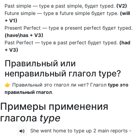
Past simple — type в past simple, будет typed.
(V2)
Future simple — type в future simple будет type.
(will
+ V1)
Present Perfect — type в present perfect будет typed.
(have\has + V3)
Past Perfect — type в past perfect будет typed.
(had
+ V3)
Правильный или
неправильный глагол type?
👉 Правильный это глагол ли нет? Глагол
type это
правильный глагол
.
Примеры применения
глагола
type
She went home to type up 2 main reports -