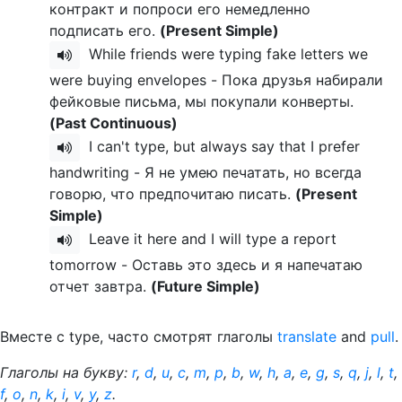
контракт и попроси его немедленно
подписать его.
(Present Simple)
While friends were typing fake letters we
were buying envelopes - Пока друзья набирали
фейковые письма, мы покупали конверты.
(Past Continuous)
I can't type, but always say that I prefer
handwriting - Я не умею печатать, но всегда
говорю, что предпочитаю писать.
(Present
Simple)
Leave it here and I will type a report
tomorrow - Оставь это здесь и я напечатаю
отчет завтра.
(Future Simple)
Вместе с type, часто смотрят глаголы
translate
and
pull
.
Глаголы на букву:
r
,
d
,
u
,
c
,
m
,
p
,
b
,
w
,
h
,
a
,
e
,
g
,
s
,
q
,
j
,
l
,
t
,
f
,
o
,
n
,
k
,
i
,
v
,
y
,
z
.