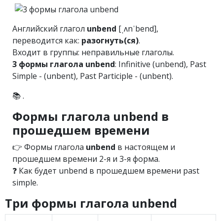
Английский глагол
unbend
[ˌʌnˈbend],
переводится как:
разогнуть(ся)
.
Входит в группы: неправильные глаголы.
3 формы глагола unbend
: Infinitive (unbend), Past
Simple - (unbent), Past Participle - (unbent).
📚 .
Формы глагола unbend в
прошедшем времени
👉 Формы глагола
unbend
в настоящем и
прошедшем времени 2-я и 3-я форма.
❓ Как будет unbend в прошедшем времени past
simple.
Три формы глагола unbend