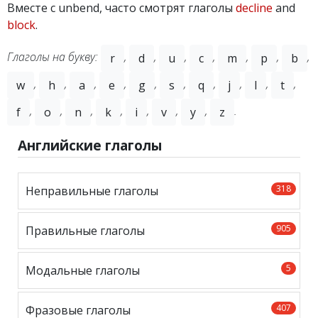
Вместе с unbend, часто смотрят глаголы
decline
and
block
.
Глаголы на букву:
,
,
,
,
,
,
,
r
d
u
c
m
p
b
,
,
,
,
,
,
,
,
,
,
w
h
a
e
g
s
q
j
l
t
,
,
,
,
,
,
,
.
f
o
n
k
i
v
y
z
Английские глаголы
318
Неправильные глаголы
905
Правильные глаголы
5
Модальные глаголы
407
Фразовые глаголы