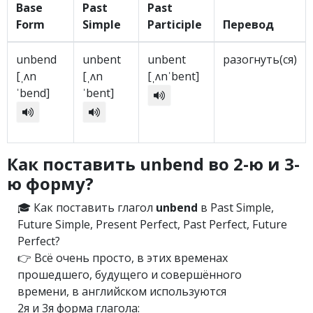
Base
Past
Past
Form
Simple
Participle
Перевод
unbend
unbent
unbent
разогнуть(ся)
[ˌʌn
[ˌʌn
[ˌʌnˈbent]
ˈbend]
ˈbent]
Как поставить unbend во 2-ю и 3-
ю форму?
🎓 Как поставить глагол
unbend
в Past Simple,
Future Simple, Present Perfect, Past Perfect, Future
Perfect?
👉 Всё очень просто, в этих временах
прошедшего, будущего и совершённого
времени, в английском используются
2я и 3я форма глагола: