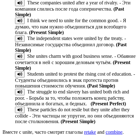
These companies united after a year of rivalry. - Эти
компания слились после года соперничества.
(Past
Simple)
I think we need to unite for the common good. - Я
думаю, что нам нужно объединиться для всеобщего
блага.
(Present Simple)
The independent states were united by the treaty. -
Независимые государства объединил договор.
(Past
Simple)
She unites charm with good business sense. - Обаяние
сочетается в ней с хорошим деловым чутьём.
(Present
Simple)
Students united to protest the rising cost of education. -
Студенты объединились в знак протеста против
повышения стоимости обучения.
(Past Simple)
The struggle to end slavery has united both rich and
poor. - Борьба за то, чтобы положить конец рабству,
объединила и богатых, и бедных.
(Present Perfect)
These particles do not resile but they unite after they
collide - Эти частицы не упругие, но они объединяются
после столкновения.
(Present Simple)
Вместе с unite, часто смотрят глаголы
retake
and
combine
.