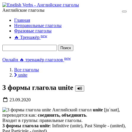
Английские глаголы
Главная
Неправильные глаголы
Фразовые глаголы
new
🔥
Тренажёр
Поиск
new
Онлайн 🔥 тренажёр глаголов
Все глаголы
unite
3 формы глагола unite
23.09.2020
Английский глагол
unite
[juˈnaɪt],
переводится как:
соединять, объединять
.
Входит в группы: правильные глаголы.
3 формы глагола unite
: Infinitive (unite), Past Simple - (united),
Past Participle - (united).