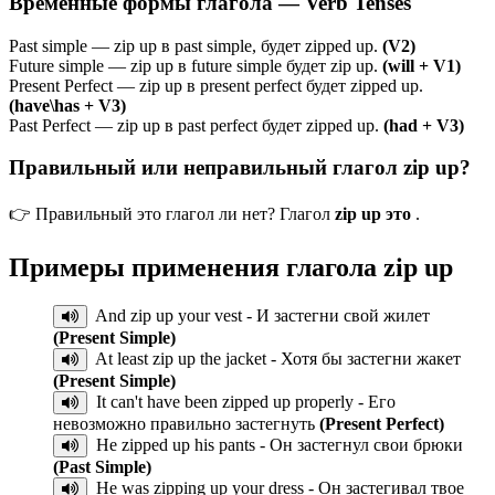
Временные формы глагола — Verb Tenses
Past simple — zip up в past simple, будет zipped up.
(V2)
Future simple — zip up в future simple будет zip up.
(will + V1)
Present Perfect — zip up в present perfect будет zipped up.
(have\has + V3)
Past Perfect — zip up в past perfect будет zipped up.
(had + V3)
Правильный или неправильный глагол zip up?
👉 Правильный это глагол ли нет? Глагол
zip up это
.
Примеры применения глагола
zip up
And zip up your vest - И застегни свой жилет
(Present Simple)
At least zip up the jacket - Хотя бы застегни жакет
(Present Simple)
It can't have been zipped up properly - Его
невозможно правильно застегнуть
(Present Perfect)
He zipped up his pants - Он застегнул свои брюки
(Past Simple)
He was zipping up your dress - Он застегивал твое