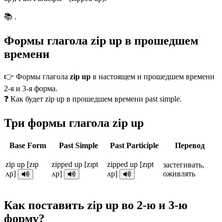
📚 .
Формы глагола zip up в прошедшем
времени
👉 Формы глагола
zip up
в настоящем и прошедшем времени
2-я и 3-я форма.
❓ Как будет zip up в прошедшем времени past simple.
Три формы глагола zip up
Base Form
Past Simple
Past Participle
Перевод
zip up [zɪp
zipped up [zɪpt
zipped up [zɪpt
застегивать,
ʌp]
ʌp]
ʌp]
оживлять
Как поставить zip up во 2-ю и 3-ю
форму?