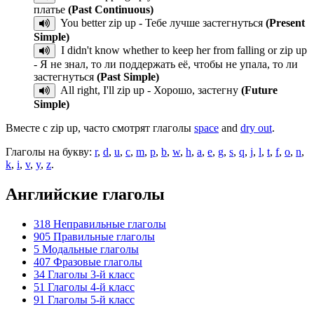
платье
(Past Continuous)
You better zip up - Тебе лучше застегнуться
(Present
Simple)
I didn't know whether to keep her from falling or zip up
- Я не знал, то ли поддержать её, чтобы не упала, то ли
застегнуться
(Past Simple)
All right, I'll zip up - Хорошо, застегну
(Future
Simple)
Вместе с zip up, часто смотрят глаголы
space
and
dry out
.
Глаголы на букву:
r
,
d
,
u
,
c
,
m
,
p
,
b
,
w
,
h
,
a
,
e
,
g
,
s
,
q
,
j
,
l
,
t
,
f
,
o
,
n
,
k
,
i
,
v
,
y
,
z
.
Английские глаголы
318
Неправильные глаголы
905
Правильные глаголы
5
Модальные глаголы
407
Фразовые глаголы
34
Глаголы 3-й класс
51
Глаголы 4-й класс
91
Глаголы 5-й класс