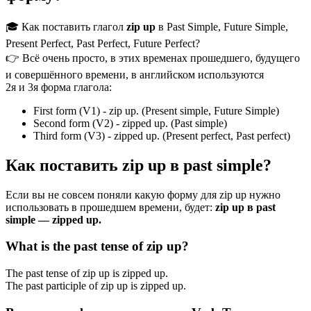
🎓 Как поставить глагол
zip up
в Past Simple, Future Simple,
Present Perfect, Past Perfect, Future Perfect?
👉 Всё очень просто, в этих временах прошедшего, будущего
и совершённого времени, в английском используются
2я и 3я форма глагола:
First form (V1) - zip up. (Present simple, Future Simple)
Second form (V2) - zipped up. (Past simple)
Third form (V3) - zipped up. (Present perfect, Past perfect)
Как поставить zip up в past simple?
Если вы не совсем поняли какую форму для zip up нужно
использовать в прошедшем времени, будет:
zip up в past
simple — zipped up.
What is the past tense of zip up?
The past tense of zip up is zipped up.
The past participle of zip up is zipped up.