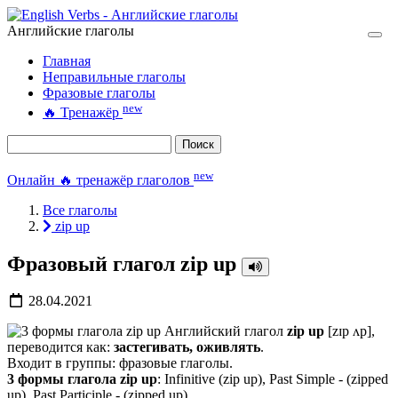
Английские глаголы
Главная
Неправильные глаголы
Фразовые глаголы
new
🔥
Тренажёр
Поиск
new
Онлайн 🔥 тренажёр глаголов
Все глаголы
zip up
Фразовый глагол zip up
28.04.2021
Английский глагол
zip up
[zɪp ʌp],
переводится как:
застегивать, оживлять
.
Входит в группы: фразовые глаголы.
3 формы глагола zip up
: Infinitive (zip up), Past Simple - (zipped
up), Past Participle - (zipped up).